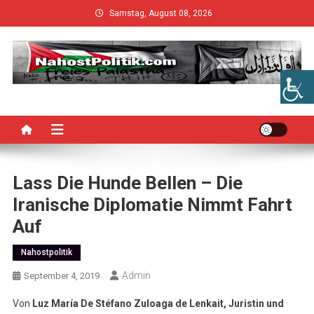
Skip
Samstag, August 08, 2026
to
content
Lass Die Hunde Bellen – Die
Iranische Diplomatie Nimmt Fahrt
Auf
Nahostpolitik
Admin
September 4, 2019
Von
Luz María De Stéfano Zuloaga de Lenkait, Juristin und