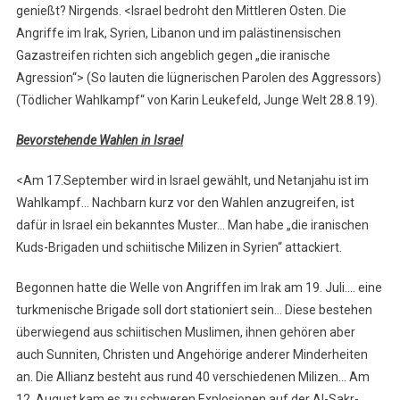
genießt? Nirgends. <Israel bedroht den Mittleren Osten. Die
Angriffe im Irak, Syrien, Libanon und im palästinensischen
Gazastreifen richten sich angeblich gegen „die iranische
Agression“> (So lauten die lügnerischen Parolen des Aggressors)
(Tödlicher Wahlkampf“ von Karin Leukefeld, Junge Welt 28.8.19).
Bevorstehende Wahlen in Israel
<Am 17.September wird in Israel gewählt, und Netanjahu ist im
Wahlkampf… Nachbarn kurz vor den Wahlen anzugreifen, ist
dafür in Israel ein bekanntes Muster… Man habe „die iranischen
Kuds-Brigaden und schiitische Milizen in Syrien“ attackiert.
Begonnen hatte die Welle von Angriffen im Irak am 19. Juli…. eine
turkmenische Brigade soll dort stationiert sein… Diese bestehen
überwiegend aus schiitischen Muslimen, ihnen gehören aber
auch Sunniten, Christen und Angehörige anderer Minderheiten
an. Die Allianz besteht aus rund 40 verschiedenen Milizen… Am
12. August kam es zu schweren Explosionen auf der Al-Sakr-