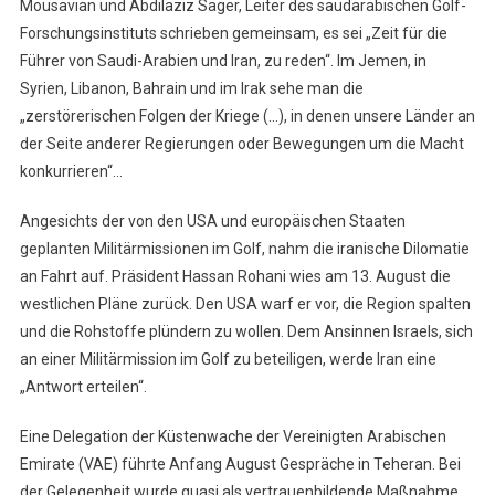
Mousavian und Abdilaziz Sager, Leiter des saudarabischen Golf-
Forschungsinstituts schrieben gemeinsam, es sei „Zeit für die
Führer von Saudi-Arabien und Iran, zu reden“. Im Jemen, in
Syrien, Libanon, Bahrain und im Irak sehe man die
„zerstörerischen Folgen der Kriege (…), in denen unsere Länder an
der Seite anderer Regierungen oder Bewegungen um die Macht
konkurrieren“…
Angesichts der von den USA und europäischen Staaten
geplanten Militärmissionen im Golf, nahm die iranische Dilomatie
an Fahrt auf. Präsident Hassan Rohani wies am 13. August die
westlichen Pläne zurück. Den USA warf er vor, die Region spalten
und die Rohstoffe plündern zu wollen. Dem Ansinnen Israels, sich
an einer Militärmission im Golf zu beteiligen, werde Iran eine
„Antwort erteilen“.
Eine Delegation der Küstenwache der Vereinigten Arabischen
Emirate (VAE) führte Anfang August Gespräche in Teheran. Bei
der Gelegenheit wurde quasi als vertrauenbildende Maßnahme