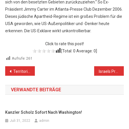
sich von den besetzten Gebieten zurückzuziehen.“ So Ex-
Präsident Jimmy Carter im Atlanta-Presse Club Dezember 2006.
Dieses jüdische Apartheid-Regime ist ein großes Problem für die
USA geworden, wie US-Außenpolitiker und -Denker heute
erkennen. Die US-Exklave wirkt unkontrollierbar.
Click to rate this post!
[Total:
0
Average:
0
]
Aufrufe:
261
Beitragsnavigation
Territoriale Integrität für alle Staaten!
Israels Präsident und Premier provozieren in Hebron
VERWANDTE BEITRÄGE
Kanzler Scholz Sofort Nach Washington!
Juli 31, 2022
admin