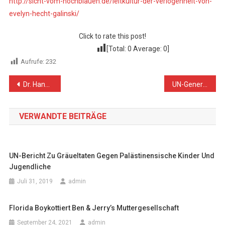
http://sicht-vom-hochblauen.de/leitkultur-der-verlogenheit-von-
evelyn-hecht-galinski/
Click to rate this post!
[Total:
0
Average:
0
]
Aufrufe:
232
Beitragsnavigation
Dr. Hanan Ashrawi: Beispiele israelischer Rhetorik
UN-Generalversammlung verabschiedet 5 Resolutionen zu Palästina
VERWANDTE BEITRÄGE
UN-Bericht Zu Gräueltaten Gegen Palästinensische Kinder Und
Jugendliche
Juli 31, 2019
admin
Florida Boykottiert Ben & Jerry’s Muttergesellschaft
September 24, 2021
admin