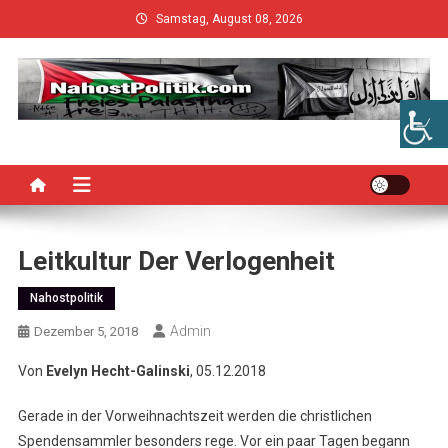
Skip
Samstag, August 08, 2026
to
content
Leitkultur Der Verlogenheit
Nahostpolitik
Admin
Dezember 5, 2018
Von
Evelyn Hecht-Galinski
, 05.12.2018
Gerade in der Vorweihnachtszeit werden die christlichen
Spendensammler besonders rege. Vor ein paar Tagen begann