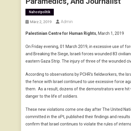
Paramedics, And Journalist
Nahostpolitik
Admin
März 2, 2019
Palestinian Centre for Human Rights
, March 1, 2019
On Friday evening, 01 March 2019, in excessive use of for
and Breaking the Siege, Israeli forces wounded 83 civilian
eastern Gaza Strip. The injury of three of the wounded civ
According to observations by PCHR’s fieldworkers, the Isra
the fence with Israel continued to use excessive force aga
them. As a result, dozens of the demonstrators were hit 
danger to the life of soldiers.
These new violations come one day after The United Natio
committed in the oPt, published their findings and resul
confirm that Israel continues to violate the rules of inte