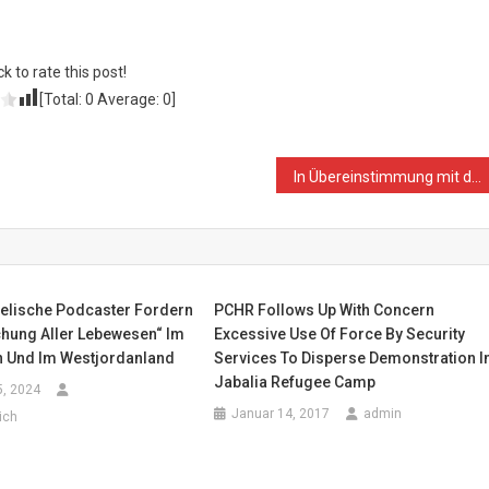
ck to rate this post!
[Total:
0
Average:
0
]
In Übereinstimmung mit dem UN-Bericht fordert das Büro des Präsidenten: „Zeit, Israel zur Rechenschaft zu ziehen“
aelische Podcaster Fordern
PCHR Follows Up With Concern
chung Aller Lebewesen“ Im
Excessive Use Of Force By Security
n Und Im Westjordanland
Services To Disperse Demonstration I
Jabalia Refugee Camp
5, 2024
Januar 14, 2017
admin
ich