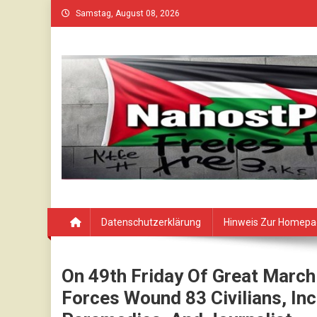
Skip
Samstag, August 08, 2026
to
content
Datenschutzerklärung
Hinweis Zur Homep
On 49th Friday Of Great March 
Forces Wound 83 Civilians, In