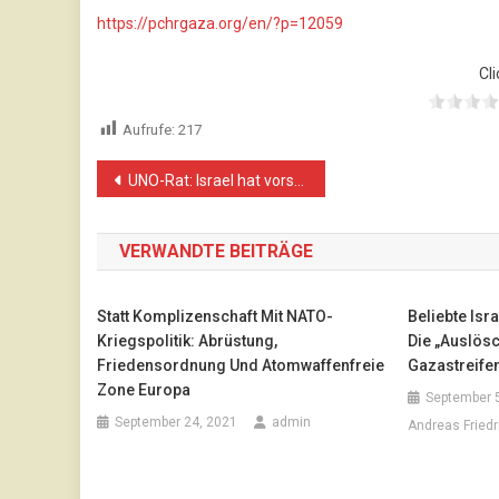
https://pchrgaza.org/en/?p=12059
Cli
Aufrufe:
217
Beitragsnavigation
UNO-Rat: Israel hat vorsätzlich Kinder und Journalisten in Gaza erschossen
VERWANDTE BEITRÄGE
Statt Komplizenschaft Mit NATO-
Beliebte Isr
Kriegspolitik: Abrüstung,
Die „Auslös
Friedensordnung Und Atomwaffenfreie
Gazastreife
Zone Europa
September 
September 24, 2021
admin
Andreas Friedr