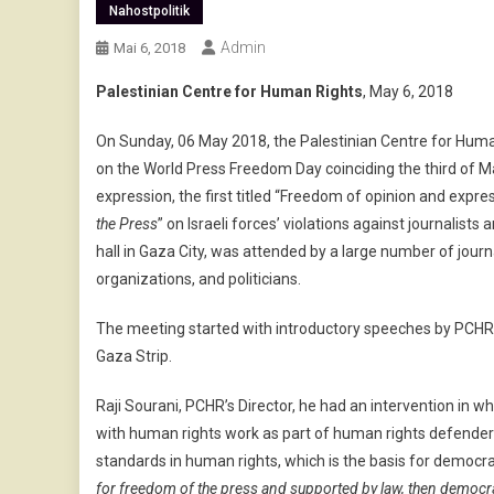
Nahostpolitik
Admin
Mai 6, 2018
Palestinian Centre for Human Rights
, May 6, 2018
On Sunday, 06 May 2018, the Palestinian Centre for Huma
on the World Press Freedom Day coinciding the third of M
expression, the first titled “Freedom of opinion and expres
the Press
” on Israeli forces’ violations against journalist
hall in Gaza City, was attended by a large number of jou
organizations, and politicians.
The meeting started with introductory speeches by PCHR’s d
Gaza Strip.
Raji Sourani, PCHR’s Director, he had an intervention in wh
with human rights work as part of human rights defenders
standards in human rights, which is the basis for democr
for freedom of the press and supported by law, then democr