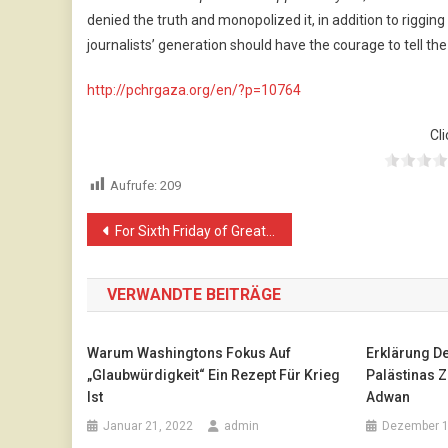
denied the truth and monopolized it, in addition to rigging 
journalists’ generation should have the courage to tell the
http://pchrgaza.org/en/?p=10764
Cli
Aufrufe:
209
Beitragsnavigation
For Sixth Friday of Great March of Return and Breaking Siege in Gaza Strip, Israeli Forces Continue to Use Lethal Force against Palestinian Peaceful Civilians, Wounding 196 of them, including 28 Children, 8 Women and 3 Paramedics
VERWANDTE BEITRÄGE
Warum Washingtons Fokus Auf
Erklärung D
„Glaubwürdigkeit“ Ein Rezept Für Krieg
Palästinas
Ist
Adwan
Januar 21, 2022
admin
Dezember 1