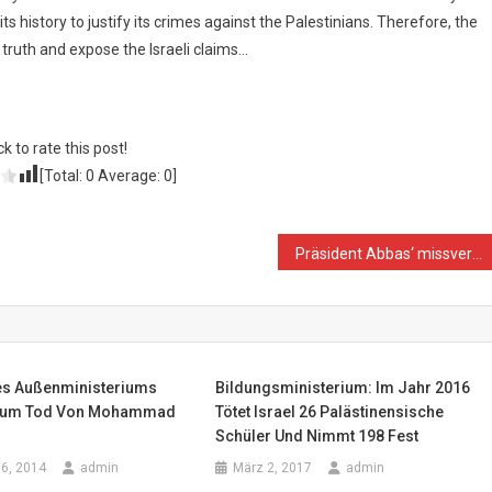
its history to justify its crimes against the Palestinians. Therefore, the
 truth and expose the Israeli claims…
ck to rate this post!
[Total:
0
Average:
0
]
Präsident Abbas‘ missverständliche Rede war für Israel und seine Freunde ein gefundenes Fressen
es Außenministeriums
Bildungsministerium: Im Jahr 2016
 Zum Tod Von Mohammad
Tötet Israel 26 Palästinensische
Schüler Und Nimmt 198 Fest
6, 2014
admin
März 2, 2017
admin