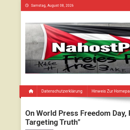
Skip
Samstag, August 08, 2026
to
content
Datenschutzerklärung
Hinweis Zur Homep
On World Press Freedom Day, 
Targeting Truth”