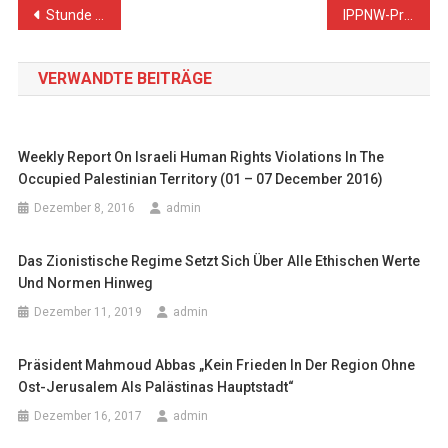
Beitragsnavigation
Stunde der Profiteure
IPPNW-Pressemitteilung vom 22.1.2015
VERWANDTE BEITRÄGE
Weekly Report On Israeli Human Rights Violations In The
Occupied Palestinian Territory (01 – 07 December 2016)
Dezember 8, 2016
admin
Das Zionistische Regime Setzt Sich Über Alle Ethischen Werte
Und Normen Hinweg
Dezember 11, 2019
admin
Präsident Mahmoud Abbas „Kein Frieden In Der Region Ohne
Ost-Jerusalem Als Palästinas Hauptstadt“
Dezember 16, 2017
admin