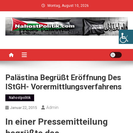
Skip
Montag, August 10, 2026
to
content
Palästina Begrüßt Eröffnung Des
IStGH- Vorermittlungsverfahrens
Nahostpolitik
Admin
Januar 22, 2015
In einer Pressemitteilung