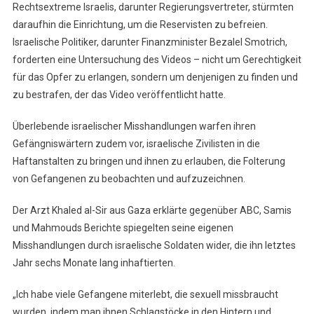
Rechtsextreme Israelis, darunter Regierungsvertreter, stürmten
daraufhin die Einrichtung, um die Reservisten zu befreien.
Israelische Politiker, darunter Finanzminister Bezalel Smotrich,
forderten eine Untersuchung des Videos – nicht um Gerechtigkeit
für das Opfer zu erlangen, sondern um denjenigen zu finden und
zu bestrafen, der das Video veröffentlicht hatte.
Überlebende israelischer Misshandlungen warfen ihren
Gefängniswärtern zudem vor, israelische Zivilisten in die
Haftanstalten zu bringen und ihnen zu erlauben, die Folterung
von Gefangenen zu beobachten und aufzuzeichnen.
Der Arzt Khaled al-Sir aus Gaza erklärte gegenüber ABC, Samis
und Mahmouds Berichte spiegelten seine eigenen
Misshandlungen durch israelische Soldaten wider, die ihn letztes
Jahr sechs Monate lang inhaftierten.
„Ich habe viele Gefangene miterlebt, die sexuell missbraucht
wurden, indem man ihnen Schlagstöcke in den Hintern und