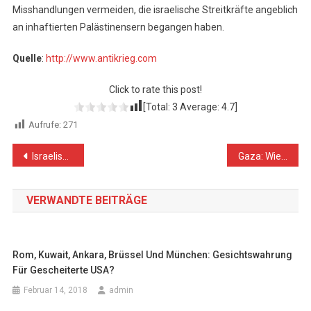
Misshandlungen vermeiden, die israelische Streitkräfte angeblich
an inhaftierten Palästinensern begangen haben.
Quelle
:
http://www.antikrieg.com
Click to rate this post!
[Total:
3
Average:
4.7
]
Aufrufe:
271
Beitragsnavigation
Israelische Angriffe töten 81 weitere Palästinenser im Gazastreifen
Gaza: Wie sich Netanjahu und die Bundesregierung nur noch in Floskeln flüchten
VERWANDTE BEITRÄGE
Rom, Kuwait, Ankara, Brüssel Und München: Gesichtswahrung
Für Gescheiterte USA?
Februar 14, 2018
admin