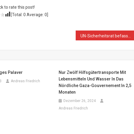
ck to rate this post!
[Total:
0
Average:
0
]
UN-Sicherheitsrat befasst sich mit der Lage in Nahost
iges Palaver
Nur Zwölf Hilfsgütertransporte Mit
Lebensmitteln Und Wasser In Das
3
Andreas Friedrich
Nördliche Gaza-Gouvernement In 2,5
Monaten
Dezember 26, 2024
Andreas Friedrich