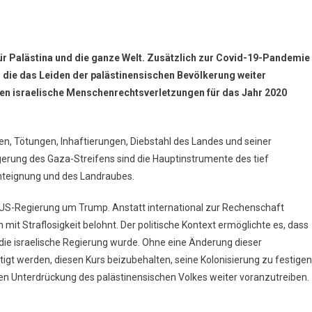
ür Palästina und die ganze Welt. Zusätzlich zur Covid-19-Pandemie
 die das Leiden der palästinensischen Bevölkerung weiter
den israelische Menschenrechtsverletzungen für das Jahr 2020
, Tötungen, Inhaftierungen, Diebstahl des Landes und seiner
gerung des Gaza-Streifens sind die Hauptinstrumente des tief
nteignung und des Landraubes.
ie US-Regierung um Trump. Anstatt international zur Rechenschaft
it Straflosigkeit belohnt. Der politische Kontext ermöglichte es, dass
 die israelische Regierung wurde. Ohne eine Änderung dieser
tigt werden, diesen Kurs beizubehalten, seine Kolonisierung zu festigen
en Unterdrückung des palästinensischen Volkes weiter voranzutreiben.