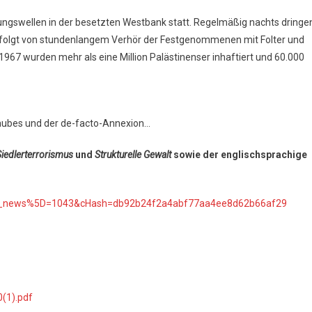
ngswellen in der besetzten Westbank statt. Regelmäßig nachts dringe
 gefolgt von stundenlangem Verhör der Festgenommenen mit Folter und
967 wurden mehr als eine Million Palästinenser inhaftiert und 60.000
aubes und der de-facto-Annexion…
Siedlerterrorismus
und
Strukturelle Gewalt
sowie der englischsprachige
5Btt_news%5D=1043&cHash=db92b24f2a4abf77aa4ee8d62b66af29
0(1).pdf