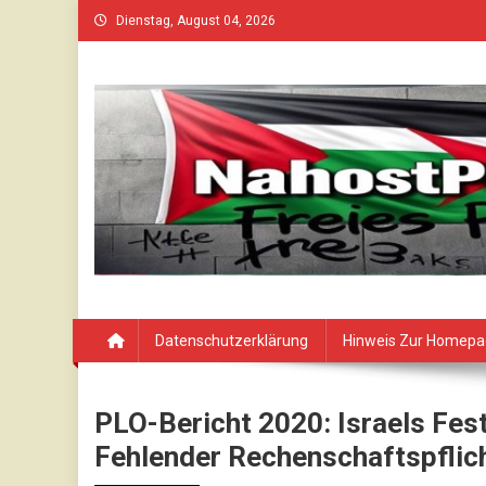
Skip
Dienstag, August 04, 2026
to
content
Datenschutzerklärung
Hinweis Zur Homep
PLO-Bericht 2020: Israels Fest
Fehlender Rechenschaftspflic