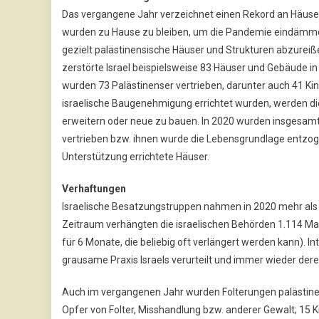
Das vergangene Jahr verzeichnet einen Rekord an Häuse
wurden zu Hause zu bleiben, um die Pandemie eindämmen
gezielt palästinensische Häuser und Strukturen abzureißen
zerstörte Israel beispielsweise 83 Häuser und Gebäude i
wurden 73 Palästinenser vertrieben, darunter auch 41 K
israelische Baugenehmigung errichtet wurden, werden di
erweitern oder neue zu bauen. In 2020 wurden insgesamt
vertrieben bzw. ihnen wurde die Lebensgrundlage entzoge
Unterstützung errichtete Häuser.
Verhaftungen
Israelische Besatzungstruppen nahmen in 2020 mehr als 4
Zeitraum verhängten die israelischen Behörden 1.114 Mal
für 6 Monate, die beliebig oft verlängert werden kann).
grausame Praxis Israels verurteilt und immer wieder dere
Auch im vergangenen Jahr wurden Folterungen palästinens
Opfer von Folter, Misshandlung bzw. anderer Gewalt; 15 K