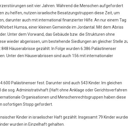
rzerstörungen seit vier Jahren. Während die Menschen aufgefordert
 zu helfen, nutzen israelische Besatzungstruppen diese Zeit, um
, darunter auch mit international finanzierter Hilfe. An nur einem Tag
n Khirbet Humsa, einer kleinen Gemeinde im Jordantal. Mit dem Abriss
inder. Unter dem Vorwand, das Gebäude bzw. die Strukturen ohne
ese wieder abgerissen, um bestehende Siedlungen an gleicher Stelle z
 848 Häuserabrisse gezählt. In Folge wurden 6.386 Palästinenser
n. Unter den Häuserabrissen sind auch 156 mit internationaler
.600 Palästinenser fest. Darunter sind auch 543 Kinder. Im gleichen
 die sog. Administrativhaft (Haft ohne Anklage oder Gerichtsverfahren
 Internationale Organisationen und Menschenrechtsgruppen haben diese
n sofortigen Stopp gefordert.
ischer Kinder in israelischer Haft gezählt. Insgesamt 79 Kinder wurde
inder wurden in Einzelhaft gehalten.