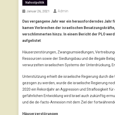
Nahostpolitik
Admin
Januar 26, 2021
Das vergangene Jahr war ein herausforderndes Jahr f
kamen Verbrechen der israelischen Besatzungskräfte,
verschlimmerten hinzu. In einem Bericht der PLO wer
aufgelistet
:
Häuserzerstörungen, Zwangsumsiedlungen, Vertreibungen
Ressourcen sowie der Siedlungsbau und die illegale Bela
verwurzelten israelischen Systems der Unterdrückung, E
Unterstützung erhielt die israelische Regierung durch d
gezogen zu werden, wurde die israelische Regierung noch m
2020 ein Rekordjahr an Aggression und Straflosigkeit für
gefährlichen Entwicklung wird Israel auch zukünftig ermu
und die de-facto-Annexion mit dem Ziel der fortwährend
Häuserzerstörungen