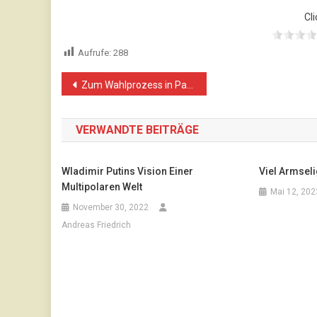
Cli
Aufrufe:
288
Beitragsnavigation
Zum Wahlprozess in Palästina: Einladung an die EU und internationale Beobachter
VERWANDTE BEITRÄGE
Wladimir Putins Vision Einer
Viel Armsel
Multipolaren Welt
Mai 12, 202
November 30, 2022
Andreas Friedrich