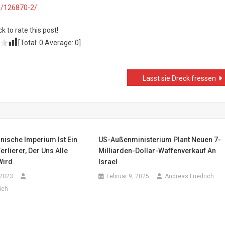
e/126870-2/
ck to rate this post!
[Total:
0
Average:
0
]
Lasst sie Dreck fressen
nische Imperium Ist Ein
US-Außenministerium Plant Neuen 7-
erlierer, Der Uns Alle
Milliarden-Dollar-Waffenverkauf An
Wird
Israel
 2023
Februar 9, 2025
Andreas Friedrich
ich