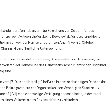
end Länder berufen haben, um die Streichung von Geldern für das
en zu rechtfertigen, „liefert keine Beweise“ dafür, dass eine kleine
ation in den von der Hamas angeführten Angriff vom 7. Oktober
 Channel 4 veröffentlichte Untersuchung.
hrichtendienstlichen Informationen, Dokumenten und Ausweisen, die
rroristen der Hamas und des Palästinensischen Islamischen Dschihad
ig sind“.
vom [7. Oktober] beteiligt“, heißt es in dem sechsseitigen Dossier, das
ten Beitragszahlers der Organisation, den Vereinigten Staaten – zur
shof (IGH) eine einstweilige Verfügung erlassen hatte, in der Israel
 um einen Völkermord im Gazastreifen zu verhindern…