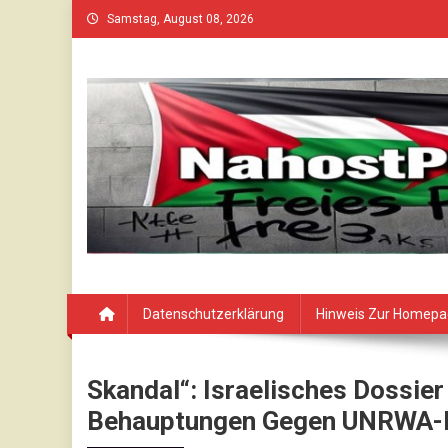
Skip
Samstag, August 08, 2026
to
content
Datenschutzerklärung
Hinweis Zur Homep
Skandal“: Israelisches Dossier
Behauptungen Gegen UNRWA-M