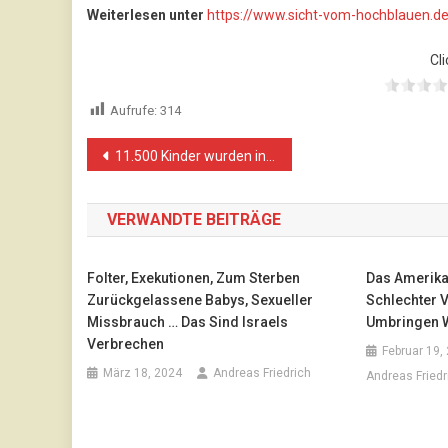
Weiterlesen unter
https://www.sicht-vom-hochblauen.d
Cli
Aufrufe:
314
Beitragsnavigation
11.500 Kinder wurden in Gaza getötet. Für das Grauen dieses Ausmaßes gibt es keine Erklärung
VERWANDTE BEITRÄGE
Folter, Exekutionen, Zum Sterben
Das Amerika
Zurückgelassene Babys, Sexueller
Schlechter V
Missbrauch … Das Sind Israels
Umbringen 
Verbrechen
Februar 19,
März 18, 2024
Andreas Friedrich
Andreas Friedr