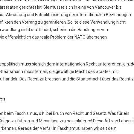
staaten gerichtet ist. Sie müsste sich in eine von Vancouver bis
uf Abrüstung und Entmilitarisierung der internationalen Beziehungen
nflikten den Vorrang zu garantieren. Sollte diese Verwandlung nicht
erwandlung nicht stattfindet, scheinen die Handlungen vom
e offensichtlich das reale Problem der NATO übersehen.
olitisch muss sie sich dem internationalen Recht unterordnen, d.h. d
er Staatsmann muss lernen, die gewaltige Macht des Staates mit
 handeln Das Recht zu brechen und die Staatsmacht über das Recht 
/11
en beim Faschismus, d.h. bei Bruch von Recht und Gesetz. Was für ein
 Kriege zu führen und Menschen zu massakrieren! Diese Art von Leben i
erkennen. Gerade der Verfall in Faschismus haben wir seit dem