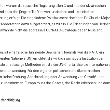
tet, warum die russische Regierung allen Grund hat, der ukrainischen
nd dass das jüngste Treffen von russischen und ukrainischen
ierung erfolgt. Die eingeladene Politikwissenschaftlerin Dr. Claudia Major
er Moderatorin dazu aufgefordert, es zu tun. Die Erklärungen von Heriber
 erwähnte nicht die aggressive US/NATO-Strategie gegen Russland.
n, ist eine falsche, lähmende Gewissheit. Niemals war die NATO ein
ten Nationen (UN) errichtet, die wirklich wichtigste Institution der
tale unzulässige Methoden ein, die die UN-Charta, also die international
Gewaltanwendung. Für den eigenen politischen und ökonomischen
den, keine Drohung, Abschreckung oder Anwendung von Gewalt! Jede
lbst zu bestimmen. Europa muss das Gesetz, das Recht erkennen und dam
ik der Nötigung