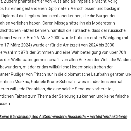
. Zudem phantasiert er von Russland als imperiale Macht, völlig
os für einen gestandenen Diplomaten. Verschlossen und bockig in
Diplomat die Legitimation nicht anerkennen, die die Bürger der
ahlen verliehen haben, Caren Miosga hätte ihn als Moderatorin
hichtlichen Fakten kennen, nämlich die Tatsache, dass der russische
timiert wurde. Am 26. März 2000 wurde Putin im ersten Wahlgang mit
m 17. März 2024) wurde er für die Amtszeit von 2024 bis 2030
erwahl mit 87% der Stimmen und eine Wahlbeteiligung von über 70%.
us der Weltstaatengemeinschaft, von allen Völkern der Welt, die Wladim
 bewundern, mit der er das willkürliche Hegemoniestreben der
anter Rüdiger von Fritsch nur in die diplomatische Laufbahn geraten un
ntin in Moskau, Gabriele Krone-Schmalz, wies mindestens einmal
eren will, jede Redaktion, die eine solche Sendung vorbereitet,
htlichen Fakten zum Thema der Sendung zu kennen und keine falsche
assen.
, keine Klarstellung des Außenministers Russlands – verblüffend eklatante