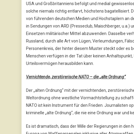
USA und Großbritanniens befolgt und medial gewissenlos 
solche niemals richtig entlarvt, höchstens bagatellisier
von führenden deutschen Medien und Hochstaplern an der
in Sendungen von ARD (Presseclub, Maischberger, u.a.) un
Einsetzen militärischer Mittel abzuwenden. Dasselbe ver
Russland, durch alle Art von Lügen, Verleumdungen, Fäl
Personenkreis, der hinter diesem Muster steckt oder es 
Menschen verfügen in der Tat über keinen Anhaltspunkt, k
Urteilsvermögen herausbilden kann.
Vernichtende, zerstörerische NATO – die „alte Ordnung“
Der „alten Ordnung“ mit der vernichtenden, zerstörerisch
Weltordnung ohne westliche Vormachtstellung zu schaffen,
NATO ist kein Instrument für den Frieden. Journalisten 
kriminelle „alte Ordnung“, die nie eine Ordnung war und kei
Es ist dramatisch, dass der Wille der Regierungen in de
Europa von Waffenarsenalen inklusive aller Atomwaffen en