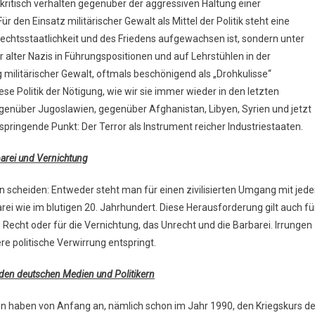
kritisch verhalten gegenüber der aggressiven Haltung einer
r den Einsatz militärischer Gewalt als Mittel der Politik steht eine
Rechtsstaatlichkeit und des Friedens aufgewachsen ist, sondern unter
r alter Nazis in Führungspositionen und auf Lehrstühlen in der
militärischer Gewalt, oftmals beschönigend als „Drohkulisse“
e Politik der Nötigung, wie wir sie immer wieder in den letzten
enüber Jugoslawien, gegenüber Afghanistan, Libyen, Syrien und jetzt
springende Punkt: Der Terror als Instrument reicher Industriestaaten.
rbarei und Vernichtung
n scheiden: Entweder steht man für einen zivilisierten Umgang mit jede
rei wie im blutigen 20. Jahrhundert. Diese Herausforderung gilt auch fü
 Recht oder für die Vernichtung, das Unrecht und die Barbarei. Irrungen
re politische Verwirrung entspringt.
den deutschen Medien und Politikern
en haben von Anfang an, nämlich schon im Jahr 1990, den Kriegskurs de