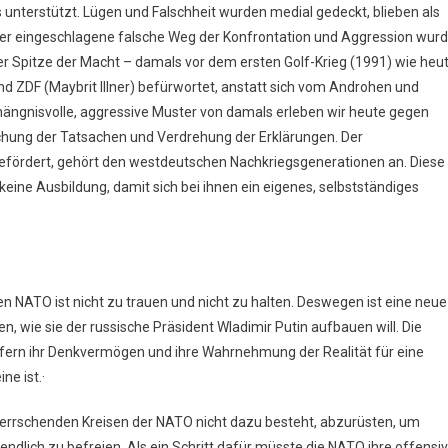
unterstützt. Lügen und Falschheit wurden medial gedeckt, blieben als
t. Der eingeschlagene falsche Weg der Konfrontation und Aggression wur
 Spitze der Macht – damals vor dem ersten Golf-Krieg (1991) wie heu
d ZDF (Maybrit Illner) befürwortet, anstatt sich vom Androhen und
hängnisvolle, aggressive Muster von damals erleben wir heute gegen
schung der Tatsachen und Verdrehung der Erklärungen. Der
befördert, gehört den westdeutschen Nachkriegsgenerationen an. Diese
eine Ausbildung, damit sich bei ihnen ein eigenes, selbstständiges
en NATO ist nicht zu trauen und nicht zu halten. Deswegen ist eine neue
 wie sie der russische Präsident Wladimir Putin aufbauen will. Die
opfern ihr Denkvermögen und ihre Wahrnehmung der Realität für eine
ne ist.·
n herrschenden Kreisen der NATO nicht dazu besteht, abzurüsten, um
dlich zu befreien. Als ein Schritt dafür müsste die NATO ihre offensi