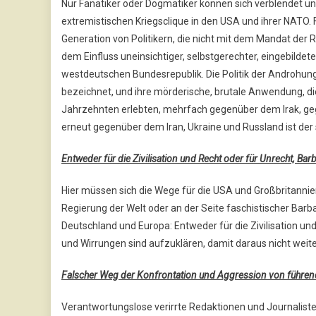
Nur Fanatiker oder Dogmatiker können sich verblendet un
extremistischen Kriegsclique in den USA und ihrer NATO. Fü
Generation von Politikern, die nicht mit dem Mandat der 
dem Einfluss uneinsichtiger, selbstgerechter, eingebildete
westdeutschen Bundesrepublik. Die Politik der Androhung 
bezeichnet, und ihre mörderische, brutale Anwendung, dies
Jahrzehnten erlebten, mehrfach gegenüber dem Irak, geg
erneut gegenüber dem Iran, Ukraine und Russland ist der 
Entweder für die Zivilisation und Recht oder für Unrecht, Ba
Hier müssen sich die Wege für die USA und Großbritannie
Regierung der Welt oder an der Seite faschistischer Barba
Deutschland und Europa: Entweder für die Zivilisation und
und Wirrungen sind aufzuklären, damit daraus nicht weite
Falscher Weg der Konfrontation und Aggression von führen
Verantwortungslose verirrte Redaktionen und Journalist