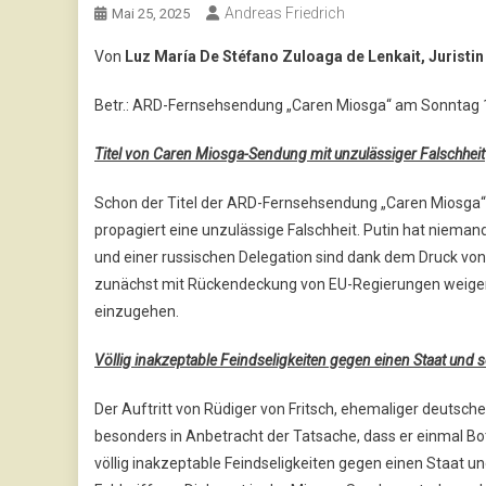
Andreas Friedrich
Mai 25, 2025
Von
Luz María De Stéfano Zuloaga de Lenkait, Juristin
Betr.: ARD-Fernsehsendung „Caren Miosga“ am Sonntag 18
Titel von Caren Miosga-Sendung mit unzulässiger Falschheit
Schon der Titel der ARD-Fernsehsendung „Caren Miosga“ 
propagiert eine unzulässige Falschheit. Putin hat nieman
und einer russischen Delegation sind dank dem Druck vo
zunächst mit Rückendeckung von EU-Regierungen weiger
einzugehen.
Völlig inakzeptable Feindseligkeiten gegen einen Staat und 
Der Auftritt von Rüdiger von Fritsch, ehemaliger deutsch
besonders in Anbetracht der Tatsache, dass er einmal Bo
völlig inakzeptable Feindseligkeiten gegen einen Staat un