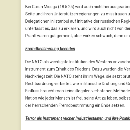
Bei Caren Miosga (18.5.25) wird auch nicht herausgearbei
Seite und ihren Unterstützerregierungen zu misstrauen u
Delegationen in Istanbul auf Initiative der russischen Reg
unterlässt es, das zu erklären, und wird auch nicht von d
Prantl waren gut gemeint, aber wirken schwach, denn er
Fremdbestimmung beenden
Die NATO als wichtigste Institution des Westens anzusehe
Instrument zum Erhalt des Friedens. Dazu wurden die Verein
Nachkriegszeit. Die NATO steht ihr im Wege, sie setzt bru
Rechtsordnung verbietet, wie militärische Drohung und 
Einfluss braucht man keine illegalen verbotenen Metho
Nation wie jeder Mensch ist frei, seine Art zu leben, se
der herrschenden Fremdbestimmung ein Ende setzen.
Terror als Instrument reicher Industriestaaten und ihre Polit