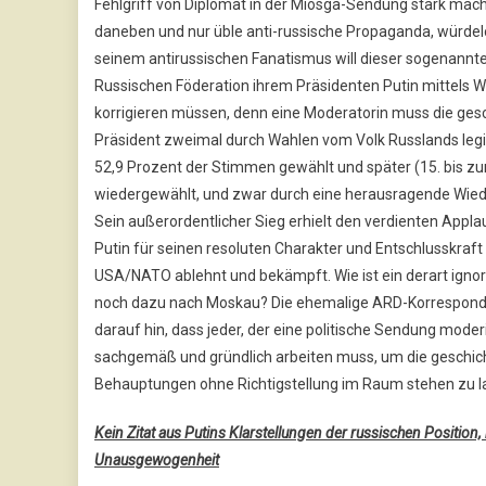
Fehlgriff von Diplomat in der Miosga-Sendung stark macht
daneben und nur üble anti-russische Propaganda, würdel
seinem antirussischen Fanatismus will dieser sogenannte 
Russischen Föderation ihrem Präsidenten Putin mittels W
korrigieren müssen, denn eine Moderatorin muss die gesc
Präsident zweimal durch Wahlen vom Volk Russlands legi
52,9 Prozent der Stimmen gewählt und später (15. bis zu
wiedergewählt, und zwar durch eine herausragende Wied
Sein außerordentlicher Sieg erhielt den verdienten Appla
Putin für seinen resoluten Charakter und Entschlusskraft
USA/NATO ablehnt und bekämpft. Wie ist ein derart ignor
noch dazu nach Moskau? Die ehemalige ARD-Korresponde
darauf hin, dass jeder, der eine politische Sendung moderi
sachgemäß und gründlich arbeiten muss, um die geschic
Behauptungen ohne Richtigstellung im Raum stehen zu l
Kein Zitat aus Putins Klarstellungen der russischen Position
Unausgewogenheit