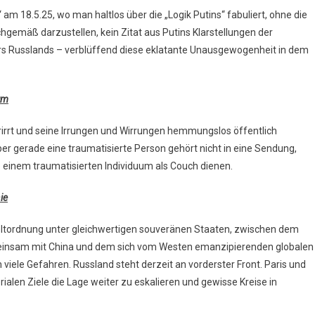
m 18.5.25, wo man haltlos über die „Logik Putins“ fabuliert, ohne die
chgemäß darzustellen, kein Zitat aus Putins Klarstellungen der
ers Russlands – verblüffend diese eklatante Unausgewogenheit in dem
um
erirrt und seine Irrungen und Wirrungen hemmungslos öffentlich
ber gerade eine traumatisierte Person gehört nicht in eine Sendung,
te einem traumatisierten Individuum als Couch dienen.
ie
ltordnung unter gleichwertigen souveränen Staaten, zwischen dem
einsam mit China und dem sich vom Westen emanzipierenden globalen
 viele Gefahren. Russland steht derzeit an vorderster Front. Paris und
ialen Ziele die Lage weiter zu eskalieren und gewisse Kreise in