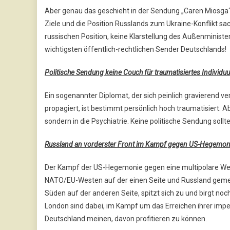
Aber genau das geschieht in der Sendung „Caren Miosga“ a
Ziele und die Position Russlands zum Ukraine-Konflikt sa
russischen Position, keine Klarstellung des Außenminist
wichtigsten öffentlich-rechtlichen Sender Deutschlands!
Politische Sendung keine Couch für traumatisiertes Individu
Ein sogenannter Diplomat, der sich peinlich gravierend v
propagiert, ist bestimmt persönlich hoch traumatisiert. A
sondern in die Psychiatrie. Keine politische Sendung soll
Russland an vorderster Front im Kampf gegen US-Hegemon
Der Kampf der US-Hegemonie gegen eine multipolare We
NATO/EU-Westen auf der einen Seite und Russland gem
Süden auf der anderen Seite, spitzt sich zu und birgt noch
London sind dabei, im Kampf um das Erreichen ihrer imper
Deutschland meinen, davon profitieren zu können.