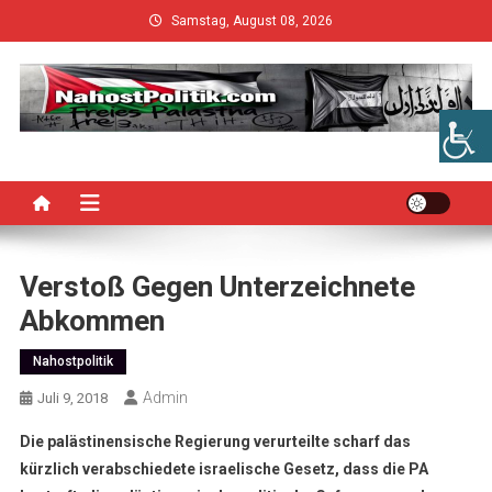
Skip
Samstag, August 08, 2026
to
content
Verstoß Gegen Unterzeichnete
Abkommen
Nahostpolitik
Admin
Juli 9, 2018
Die palästinensische Regierung verurteilte scharf das
kürzlich verabschiedete israelische Gesetz, dass die PA