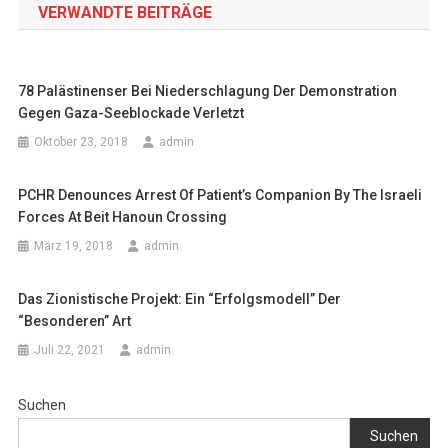
VERWANDTE BEITRÄGE
78 Palästinenser Bei Niederschlagung Der Demonstration
Gegen Gaza-Seeblockade Verletzt
Oktober 23, 2018
admin
PCHR Denounces Arrest Of Patient’s Companion By The Israeli
Forces At Beit Hanoun Crossing
März 19, 2018
admin
Das Zionistische Projekt: Ein “Erfolgsmodell” Der
“besonderen” Art
Juli 22, 2021
admin
Suchen
Suchen