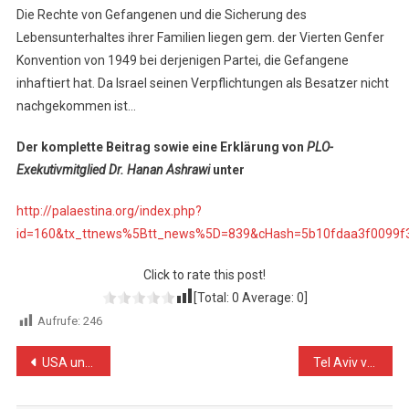
Die Rechte von Gefangenen und die Sicherung des
Lebensunterhaltes ihrer Familien liegen gem. der Vierten Genfer
Konvention von 1949 bei derjenigen Partei, die Gefangene
inhaftiert hat. Da Israel seinen Verpflichtungen als Besatzer nicht
nachgekommen ist…
Der komplette Beitrag sowie eine Erklärung von
PLO-
Exekutivmitglied Dr. Hanan Ashrawi
unter
http://palaestina.org/index.php?
id=160&tx_ttnews%5Btt_news%5D=839&cHash=5b10fdaa3f0099f
Click to rate this post!
[Total:
0
Average:
0
]
Aufrufe:
246
Beitragsnavigation
USA und Israel bilden eine Arbeitsgruppe, um gegen den Iran vorzugehen
Tel Aviv verbietet palästinensischem Satellitensender Ausstrahlung