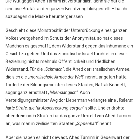
Die Wut gegen Ahed Tamimi ist verständlich, denn sie hat die
sinnlose Brutalität der ganzen Besatzung bloßgestellt – hat ihr
sozusagen die Maske heruntergerissen.
Geschieht diese Monstrosität der Unterdrückung eines ganzen
Volkes weitgehend im Schutz der Anonymität, so hat dieses
Mädchen es geschafft, dem Widerstand gegen das Inhumane ein
Gesicht zu geben. Und das zionistische Israel fürchtet in dieser
Beziehung nichts mehr als Öffentlichkeit und friedlichen
Widerstand. Für die „
Schmach
“, die Ahed der israelischen Armee,
die sich die „
moralischste Armee der Welt
“ nennt, angetan hatte,
forderte der Bildungsminister dieses Staates, Naftali Bennett,
sogar ganz ernsthaft „
lebenslänglich
“. Auch
Verteidigungsminister Avgidor Lieberman verlangte eine „
äußerst
harte Strafe, die für Abschreckung sorgen
“ sollte. Und er drohte
obendrein noch Strafen für das ganze Umfeld von Ahed Tamimi
an, was man in zivilisierten Staaten „
Sippenhaft
“ nennt.
Aber sie haben es nicht gewagt, Ahed Tamimi in Gegenwart der