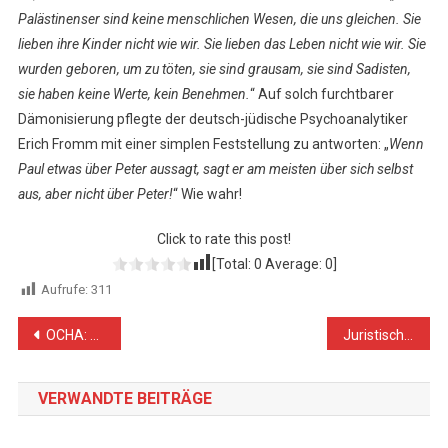
Palästinenser sind keine menschlichen Wesen, die uns gleichen. Sie
lieben ihre Kinder nicht wie wir. Sie lieben das Leben nicht wie wir. Sie
wurden geboren, um zu töten, sie sind grausam, sie sind Sadisten,
sie haben keine Werte, kein Benehmen.
“ Auf solch furchtbarer
Dämonisierung pflegte der deutsch-jüdische Psychoanalytiker
Erich Fromm mit einer simplen Feststellung zu antworten: „
Wenn
Paul etwas über Peter aussagt, sagt er am meisten über sich selbst
aus, aber nicht über Peter!
“ Wie wahr!
Click to rate this post!
[Total:
0
Average:
0
]
Aufrufe:
311
Beitragsnavigation
OCHA: Häuserzerstörungen und Vertreibungen im Februar
Juristische Bildung in Einklang mit Außenpolitik bringen
VERWANDTE BEITRÄGE