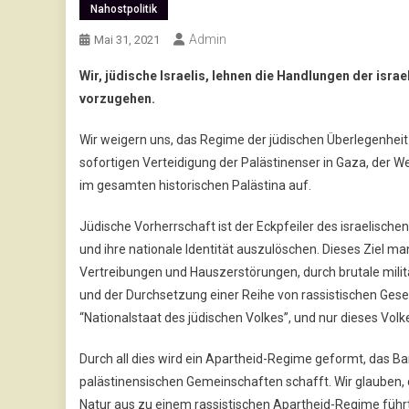
Nahostpolitik
Admin
Mai 31, 2021
Wir, jüdische Israelis, lehnen die Handlungen der isra
vorzugehen.
Wir weigern uns, das Regime der jüdischen Überlegenheit
sofortigen Verteidigung der Palästinenser in Gaza, der W
im gesamten historischen Palästina auf.
Jüdische Vorherrschaft ist der Eckpfeiler des israelischen
und ihre nationale Identität auszulöschen. Dieses Ziel m
Vertreibungen und Hauszerstörungen, durch brutale mil
und der Durchsetzung einer Reihe von rassistischen Geset
“Nationalstaat des jüdischen Volkes”, und nur dieses Volkes
Durch all dies wird ein Apartheid-Regime geformt, das B
palästinensischen Gemeinschaften schafft. Wir glauben, 
Natur aus zu einem rassistischen Apartheid-Regime führ