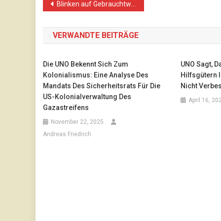
Beitragsnavigation
Blinken auf Gebrauchtwagen-Verkaufsreise in den Nahen Osten
VERWANDTE BEITRÄGE
Die UNO Bekennt Sich Zum
UNO Sagt, D
Kolonialismus: Eine Analyse Des
Hilfsgütern 
Mandats Des Sicherheitsrats Für Die
Nicht Verbes
US-Kolonialverwaltung Des
April 16, 20
Gazastreifens
November 22, 2025
Andreas Friedrich