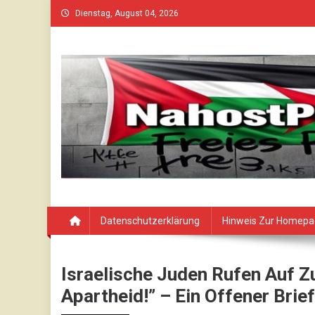
Skip
Dienstag, August 04, 2026
to
content
Datenschutzerklärung
Hinweis Zur Homep
Israelische Juden Rufen Auf Z
Apartheid!” – Ein Offener Brie