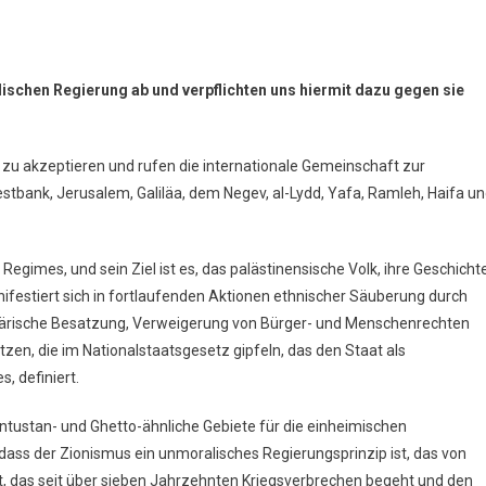
elischen Regierung ab und verpflichten uns hiermit dazu gegen sie
 zu akzeptieren und rufen die internationale Gemeinschaft zur
estbank, Jerusalem, Galiläa, dem Negev, al-Lydd, Yafa, Ramleh, Haifa u
 Regimes, und sein Ziel ist es, das palästinensische Volk, ihre Geschicht
anifestiert sich in fortlaufenden Aktionen ethnischer Säuberung durch
itärische Besatzung, Verweigerung von Bürger- und Menschenrechten
zen, die im Nationalstaatsgesetz gipfeln, das den Staat als
, definiert.
antustan- und Ghetto-ähnliche Gebiete für die einheimischen
dass der Zionismus ein unmoralisches Regierungsprinzip ist, das von
t, das seit über sieben Jahrzehnten Kriegsverbrechen begeht und den