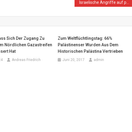
Israelische Angriffe auf palästinensische Kinder im Monat Mai
ass Sich Der Zugang Zu
Zum Weltflüchtlingstag: 66%
Im Nördlichen Gazastreifen
Palästinenser Wurden Aus Dem
sert Hat
Historischen Palästina Vertrieben
24
Andreas Friedrich
Juni 20, 2017
admin