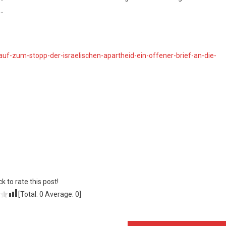
t…
auf-zum-stopp-der-israelischen-apartheid-ein-offener-brief-an-die-
ck to rate this post!
[Total:
0
Average:
0
]