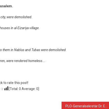
rusalem.
he city, were demolished.
ouses in al-Eizariya village.
 to them in Nablus and Tubas were demolished.
ildren, were rendered homeless….
ck to rate this post!
[Total:
0
Average:
0
]
PLO-Generalsekretär Dr. Erekat trifft Bundesaußenminister Steinmeier