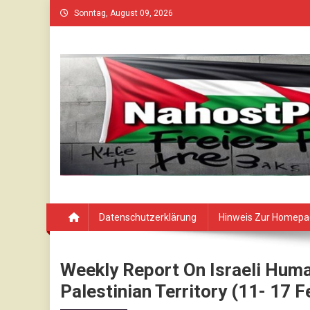
Skip
Sonntag, August 09, 2026
to
content
Datenschutzerklärung
Hinweis Zur Homep
Weekly Report On Israeli Huma
Palestinian Territory (11- 17 