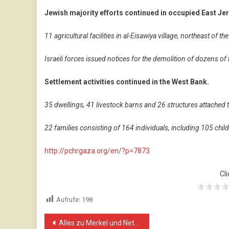
Jewish majority efforts continued in occupied East Je
11 agricultural facilities in al-Eisawiya village, northeast of t
Israeli forces issued notices for the demolition of dozens of h
Settlement activities continued in the West Bank.
35 dwellings, 41 livestock barns and 26 structures attached
22 families consisting of 164 individuals, including 105 ch
http://pchrgaza.org/en/?p=7873
Cli
Aufrufe:
198
Beitragsnavigation
Alles zu Merkel und Netanjahu in Berlin