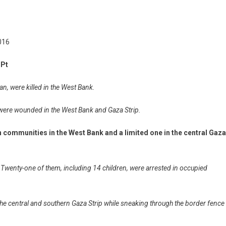
2016
oPt
an, were killed in the West Bank.
, were wounded in the West Bank and Gaza Strip.
n communities in the West Bank and a limited one in the central Gaza
d. Twenty-one of them, including 14 children, were arrested in occupied
n the central and southern Gaza Strip while sneaking through the border fence