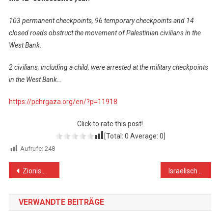
103 permanent checkpoints, 96 temporary checkpoints and 14
closed roads obstruct the movement of Palestinian civilians in the
West Bank.
2 civilians, including a child, were arrested at the military checkpoints
in the West Bank…
https://pchrgaza.org/en/?p=11918
Click to rate this post!
[Total:
0
Average:
0
]
Aufrufe:
248
Beitragsnavigation
Zionismus kennt keine Schuld und keine Sühne
Israelische Angriffe auf palästinensische Gefangene sind grausam
VERWANDTE BEITRÄGE