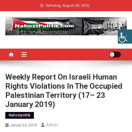
Skip
Samstag, August 08, 2026
to
content
Weekly Report On Israeli Human
Rights Violations In The Occupied
Palestinian Territory (17– 23
January 2019)
Nahostpolitik
Admin
Januar 24, 2019