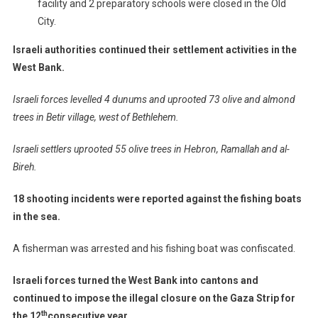
facility and 2 preparatory schools were closed in the Old
City.
Israeli authorities continued their settlement activities in the
West Bank.
Israeli forces levelled 4 dunums and uprooted 73 olive and almond
trees in Betir village, west of Bethlehem.
Israeli settlers uprooted 55 olive trees in Hebron, Ramallah and al-
Bireh.
18 shooting incidents were reported against the fishing boats
in the sea.
A fisherman was arrested and his fishing boat was confiscated.
Israeli forces turned the West Bank into cantons and
continued to impose the illegal closure on the Gaza Strip for
th
the 12
consecutive year.