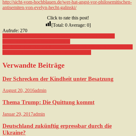
http://sicht-vom-hochblauen.de/wer-hat-angst-vor-philosemitischen-
antisemiten-von-evelyn-hecht-galinski/
Click to rate this post!
[Total:
0
Average:
0
]
Aufrufe:
270
Beitragsnavigation
PLO-Exekutivmitglied Dr. Hanan Ashrawi: Israel sabotiert
weiterhin die Zwei-Staaten-Lösung
Weekly Report On Israeli Human Rights Violations in the Occupied
Palestinian Territory (09– 15 November 2017)
Verwandte Beiträge
Der Schrecken der Kindheit unter Besatzung
August 20, 2016
admin
Thema Trump: Die Quittung kommt
Januar 29, 2017
admin
Deutschland zukünftig erpressbar durch die
Ukraine?