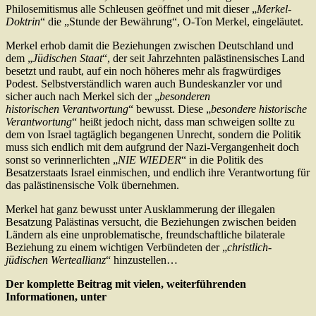
Philosemitismus alle Schleusen geöffnet und mit dieser „
Merkel-
Doktrin
“ die „Stunde der Bewährung“, O-Ton Merkel, eingeläutet.
Merkel erhob damit die Beziehungen zwischen Deutschland und
dem „
Jüdischen Staat
“, der seit Jahrzehnten palästinensisches Land
besetzt und raubt, auf ein noch höheres mehr als fragwürdiges
Podest. Selbstverständlich waren auch Bundeskanzler vor und
sicher auch nach Merkel sich der „
besonderen
historischen Verantwortung
“ bewusst. Diese „
besondere historische
Verantwortung
“ heißt jedoch nicht, dass man schweigen sollte zu
dem von Israel tagtäglich begangenen Unrecht, sondern die Politik
muss sich endlich mit dem aufgrund der Nazi-Vergangenheit doch
sonst so verinnerlichten „
NIE WIEDER
“ in die Politik des
Besatzerstaats Israel einmischen, und endlich ihre Verantwortung für
das palästinensische Volk übernehmen.
Merkel hat ganz bewusst unter Ausklammerung der illegalen
Besatzung Palästinas versucht, die Beziehungen zwischen beiden
Ländern als eine unproblematische, freundschaftliche bilaterale
Beziehung zu einem wichtigen Verbündeten der „
christlich-
jüdischen Werteallianz
“ hinzustellen…
Der komplette Beitrag mit vielen, weiterführenden
Informationen, unter