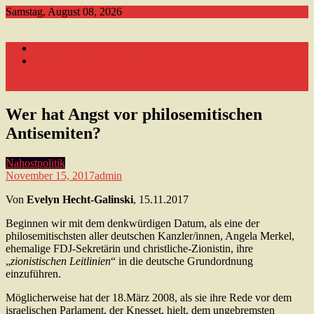
Skip
Samstag, August 08, 2026
to
content
Datenschutzerklärung
Hinweis zur Homepage
site mode button
Wer hat Angst vor philosemitischen
Antisemiten?
Nahostpolitik
November 15, 2017
admin
Von
Evelyn Hecht-Galinski
, 15.11.2017
Beginnen wir mit dem denkwürdigen Datum, als eine der
philosemitischsten aller deutschen Kanzler/innen, Angela Merkel,
ehemalige FDJ-Sekretärin und christliche-Zionistin, ihre
„
zionistischen Leitlinien
“ in die deutsche Grundordnung
einzuführen.
Möglicherweise hat der 18.März 2008, als sie ihre Rede vor dem
israelischen Parlament, der Knesset, hielt, dem ungebremsten