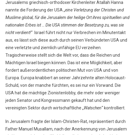
Jerusalems griechisch-orthodoxer Kirchenleiter Atallah Hanna
nannte die Forderung der USA „
eine Verletzung der Christen und
Muslime global, für die Jerusalem der heilige Ort ihres spirituellen und
nationalen Erbes ist … Die USA stimmen der Besetzung zu, was sie
nicht verdient!
“ Israel führt nicht nur Verbrechen im Minutentakt
aus, es lässt sich diese auch durch seinen Verbündeten USA und
eine verletzte und ziemlich unfähige EU verzeihen.
Tragischerweise stellt sich die Welt vor, dass die Reichen und
Mächtigen Israel biegen können. Das ist eine Möglichkeit, aber
fordert außerordentlichen politischen Mut von USA und von
Europa. Europa knabbert an seiner Jahrzehnte alten Holocaust-
Schuld, von der manche fürchten, es sei nur ein Vorwand. Die
USA hat die mächtige Zionistenlobby, die mehr oder weniger
jeden Senator und Kongressmann gekauft hat und den
vereinigten Sektor durch wirtschaftliche „
Watschen
“ kontrolliert.
In Jerusalem fragte der Islam-Christen-Rat, repräsentiert durch
Father Manuel Musallam, nach der Anerkennung von Jerusalem