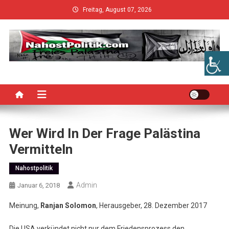
Skip
Freitag, August 07, 2026
to
content
Wer Wird In Der Frage Palästina
Vermitteln
Nahostpolitik
Admin
Januar 6, 2018
Meinung,
Ranjan Solomon
, Herausgeber, 28. Dezember 2017
Die USA verkündet nicht nur dem Friedensprozess den