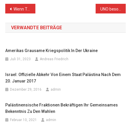
Beitragsnavigation
Wenn Trump die Hilfe für die Palästinenser einstellt, muss Israel den Preis zahlen
UNO besorgt über anhaltende israelische Gewalt gegen Palästinenser
VERWANDTE BEITRÄGE
Amerikas Grausame Kriegspolitik In Der Ukraine
Juli 31, 2023
Andreas Friedrich
Israel: Offizielle Abkehr Von Einem Staat Palästina Nach Dem
20. Januar 2017
Dezember 29, 2016
admin
Palästinensische Fraktionen Bekräftigen Ihr Gemeinsames
Bekenntnis Zu Den Wahlen
Februar 10, 2021
admin