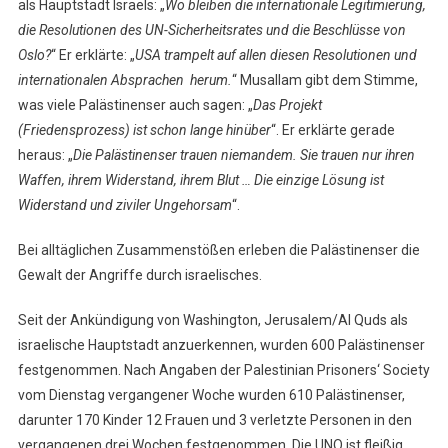
als Hauptstadt Israels: „
Wo bleiben die internationale Legitimierung,
die Resolutionen des UN-Sicherheitsrates und die Beschlüsse von
Oslo?
“ Er erklärte: „
USA trampelt auf allen diesen Resolutionen und
internationalen Absprachen herum.
“ Musallam gibt dem Stimme,
was viele Palästinenser auch sagen: „
Das Projekt
(Friedensprozess) ist schon lange hinüber
“. Er erklärte gerade
heraus: „
Die Palästinenser trauen niemandem. Sie trauen nur ihren
Waffen, ihrem Widerstand, ihrem Blut … Die einzige Lösung ist
Widerstand und ziviler Ungehorsam
“.
Bei alltäglichen Zusammenstößen erleben die Palästinenser die
Gewalt der Angriffe durch israelisches.
Seit der Ankündigung von Washington, Jerusalem/Al Quds als
israelische Hauptstadt anzuerkennen, wurden 600 Palästinenser
festgenommen. Nach Angaben der Palestinian Prisoners‘ Society
vom Dienstag vergangener Woche wurden 610 Palästinenser,
darunter 170 Kinder 12 Frauen und 3 verletzte Personen in den
vergangenen drei Wochen festgenommen. Die UNO ist fleißig