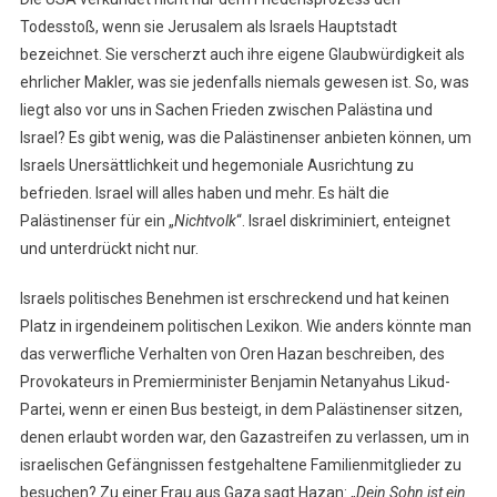
Todesstoß, wenn sie Jerusalem als Israels Hauptstadt
bezeichnet. Sie verscherzt auch ihre eigene Glaubwürdigkeit als
ehrlicher Makler, was sie jedenfalls niemals gewesen ist. So, was
liegt also vor uns in Sachen Frieden zwischen Palästina und
Israel? Es gibt wenig, was die Palästinenser anbieten können, um
Israels Unersättlichkeit und hegemoniale Ausrichtung zu
befrieden. Israel will alles haben und mehr. Es hält die
Palästinenser für ein „
Nichtvolk
“. Israel diskriminiert, enteignet
und unterdrückt nicht nur.
Israels politisches Benehmen ist erschreckend und hat keinen
Platz in irgendeinem politischen Lexikon. Wie anders könnte man
das verwerfliche Verhalten von Oren Hazan beschreiben, des
Provokateurs in Premierminister Benjamin Netanyahus Likud-
Partei, wenn er einen Bus besteigt, in dem Palästinenser sitzen,
denen erlaubt worden war, den Gazastreifen zu verlassen, um in
israelischen Gefängnissen festgehaltene Familienmitglieder zu
besuchen? Zu einer Frau aus Gaza sagt Hazan: „
Dein Sohn ist ein