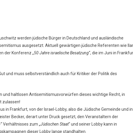
uschwitz werden jüdische Bürger in Deutschland und ausländische
emitismus ausgesetzt. Aktuell gewärtigen jüdische Referenten wie Ila
n der Konferenz „
50 Jahre israelische Besatzung
“, die im Juni in Frankfu
Gut und muss selbstverständlich auch für Kritiker der Politik des
men und haltlosen Antisemitismusvorwürfen dieses wichtige Recht, in
t zulassen!
s in Frankfurt, von der Israel-Lobby, also die Jüdische Gemeinde und in
ster Becker, derart unter Druck gesetzt, den Veranstaltern der
n
“ Verhältnisses zum „
Jüdischen Staat
“ und seiner Lobby kann in
gskampagnen dieser Lobby lange standhalten.