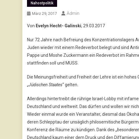
Nahostpolitik
Admin
März 29, 2017
Von
Evelyn Hecht- Galinski
, 29.03.2017
Nur 72 Jahre nach Befreiung des Konzentrationslagers A
Juden wieder mit einem Redeverbot belegt und sind Antis
Pappe und Moshe Zuckermann ein Redeverbot im Rahme
stattfinden soll und MUSS.
Die Meinungsfreiheit und Freiheit der Lehre ist ein hohes 
„
Jüdischen Staates
“ gelten.
Allerdings hintertreibt die rührige Israel-Lobby mit infa
Deutschland und weltweit. Das dürfen und wollen wir nich
Wieder einmal wurde ein Veranstalter, diesmal das Ökohau
deren Schlepptau der unsäglich philosemitische Bürgermei
Konferenz die Räume zu kündigen. Dank des „
besondere
Deutschland kaum einer dem Druck und den Diffamierun