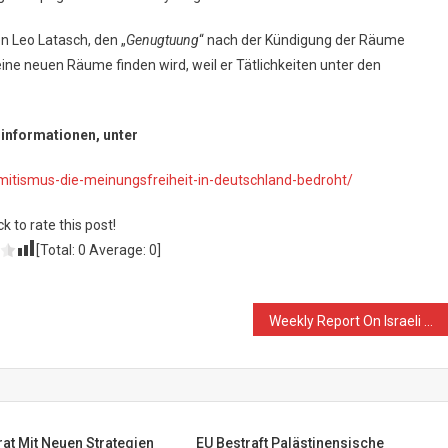
n Leo Latasch, den „
Genugtuung
“ nach der Kündigung der Räume
keine neuen Räume finden wird, weil er Tätlichkeiten unter den
dinformationen, unter
emitismus-die-meinungsfreiheit-in-deutschland-bedroht/
ck to rate this post!
[Total:
0
Average:
0
]
Weekly Report On Israeli Human Rights Violations in the Occupied Palestinian Territory (23 – 29 March 2017)
at Mit Neuen Strategien
EU Bestraft Palästinensische