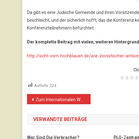
Da gibt es eine Jüdische Gemeinde und ihren Vorsitzende
beschleicht, und der sicherlich hofft, das die Konferenz 
Konferenzteilnehmern befürchtet…
Der komplette Beitrag mit vielen, weiteren Hintergrun
http://sicht-vom-hochblauen.de/wie-zionistischer-antis
Cli
Aufrufe:
224
Beitragsnavigation
Zum Internationalen Wassertag in Palästina
VERWANDTE BEITRÄGE
Wer Sind Die Verbrecher?
PLO-Zentralr