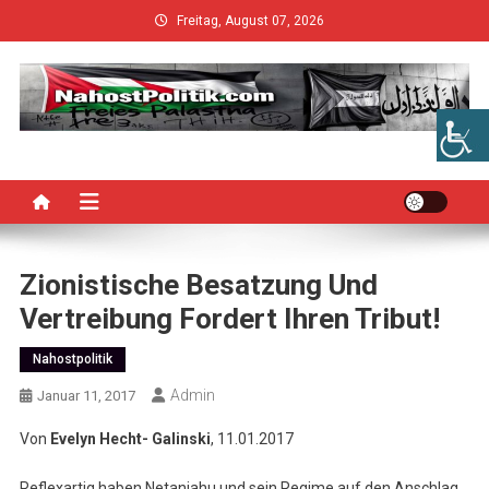
Skip
Freitag, August 07, 2026
to
content
Zionistische Besatzung Und
Vertreibung Fordert Ihren Tribut!
Nahostpolitik
Admin
Januar 11, 2017
Von
Evelyn Hecht- Galinski
, 11.01.2017
Reflexartig haben Netanjahu und sein Regime auf den Anschlag