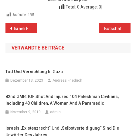
[Total:
0
Average:
0
]
Aufrufe:
195
Beitragsnavigation
Israeli Forces Execute Palestinian Civilian at Point-Blank Range in al-Far’ah Refugee Camp
Botschafterin Dr. Daibes: „Status-Veränderungen von Jerusalem sind inakzeptabel“
VERWANDTE BEITRÄGE
Tod Und Vernichtung In Gaza
Dezember 13, 2023
Andreas Friedrich
82nd GMR: IOF Shot And Injured 104 Palestinian Civilians,
Including 43 Children, A Woman And A Paramedic
November 9, 2019
admin
Israels „Existenzrecht“ Und „Selbstverteidigung“ Sind Die
Unwörter Des Jahres!