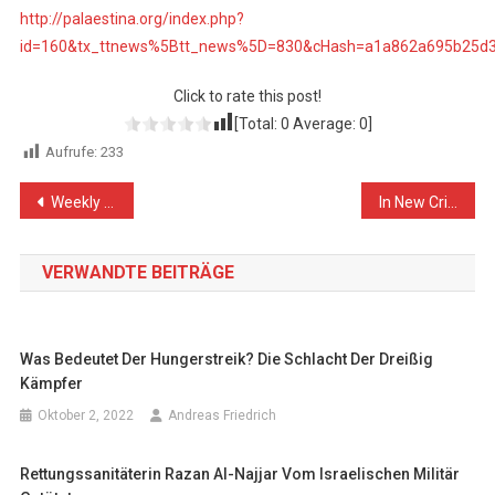
http://palaestina.org/index.php?
id=160&tx_ttnews%5Btt_news%5D=830&cHash=a1a862a695b25d
Click to rate this post!
[Total:
0
Average:
0
]
Aufrufe:
233
Beitragsnavigation
Weekly Report On Israeli Human Rights Violations in the Occupied Palestinian Territory (31 May – 06 June 2018)
In New Crime of Excessive Use of Lethal Force against Peaceful Protesters in Gaza Strip, Israeli Forces Go too Far in Their Crimes, Killing 4 Palestinian Civilians, including Child, and Wounding 286 Civilians, including 42 Children, 9 Women, 4 Paramedics and 3 Journalists
VERWANDTE BEITRÄGE
Was Bedeutet Der Hungerstreik? Die Schlacht Der Dreißig
Kämpfer
Oktober 2, 2022
Andreas Friedrich
Rettungssanitäterin Razan Al-Najjar Vom Israelischen Militär