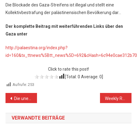
Die Blockade des Gaza-Streifens ist illegal und stellt eine
Kollektivbestrafung der palästinensischen Bevölkerung dar…
Der komplette Beitrag mit weiterführenden Links über den
Gaza unter
http://palaestina.org/index.php?
id=160&tx_ttnews%5Btt_news%5D=692&cHash=6c94e0cae312b70
Click to rate this post!
[Total:
0
Average:
0
]
Aufrufe:
253
Beitragsnavigation
Die unerträgliche Verlogenheit der „christlich-zionistischen“ Politiker und ihrer jüdischen Helfer!
Weekly Report On Israeli Human Rights Violations in the Occupied Palestinian Territory (22 June – 05 July 2017)
VERWANDTE BEITRÄGE