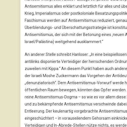
Antisemitismus alles erklärt und letztlich für alles und ü
Krieg, Imperialismus oder postkoloniale Besatzungspoliti
Faschismus werden auf Antisemitismus reduziert, genaus
Überblendungs- und Überschattungsstrategie ist konstitut
Antisemitismus, der sich mit der Betonung eines ‚neuen A
Israel/Palästina) weitgehend ausklammert.“
An anderer Stelle schreibt Hanloser: „In eine beispiellos
antilinks disponierte Verteidiger der herrschenden Ordnu
zuweilen mit Kippa.“ An diesem Punkt haben auch andere
der Israeli Moshe Zuckermann das Vorgehen der Antideuts
„denunziatorisch“. Dem Antisemitismus-Vorwurf werde heu
öffentlichen Raum bewegen, könnten das Opfer werden. S
reine Antisemitismus-Dogma – so wie es vor allem diese I
und zu bekämpfende Antisemitismus verschwinde dabei v
Entleerung. Der keulenartig vorgebrachte Antisemitismus
eingeschüchtert – in vorauseilendem Gehorsam einknicken
Verteidigen und In-Abrede-Stellen nütze nichts, es wer