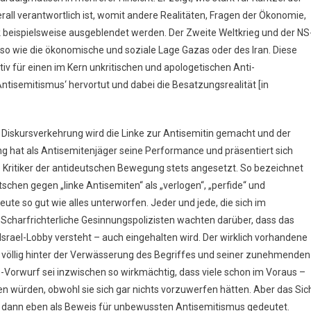
berall verantwortlich ist, womit andere Realitäten, Fragen der Ökonomie,
k beispielsweise ausgeblendet werden. Der Zweite Weltkrieg und der NS
o wie die ökonomische und soziale Lage Gazas oder des Iran. Diese
iv für einen im Kern unkritischen und apologetischen Anti-
ntisemitismus‘ hervortut und dabei die Besatzungsrealität [in
en Diskursverkehrung wird die Linke zur Antisemitin gemacht und der
ng hat als Antisemitenjäger seine Performance und präsentiert sich
 Kritiker der antideutschen Bewegung stets angesetzt. So bezeichnet
chen gegen „linke Antisemiten“ als „verlogen“, „perfide“ und
te so gut wie alles unterworfen. Jeder und jede, die sich im
charfrichterliche Gesinnungspolizisten wachten darüber, dass das
srael-Lobby versteht – auch eingehalten wird. Der wirklich vorhandene
öllig hinter der Verwässerung des Begriffes und seiner zunehmenden
-Vorwurf sei inzwischen so wirkmächtig, dass viele schon im Voraus –
 würden, obwohl sie sich gar nichts vorzuwerfen hätten. Aber das Sic
de dann eben als Beweis für unbewussten Antisemitismus gedeutet.