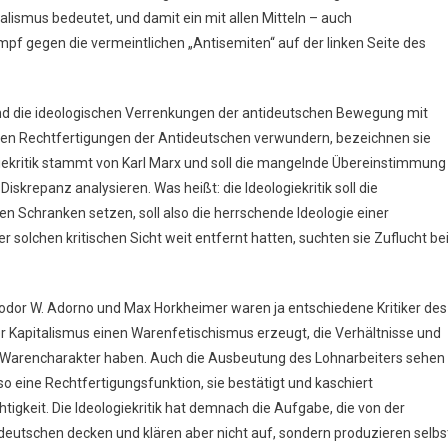
alismus bedeutet, und damit ein mit allen Mitteln – auch
f gegen die vermeintlichen „Antisemiten“ auf der linken Seite des
 und die ideologischen Verrenkungen der antideutschen Bewegung mit
chen Rechtfertigungen der Antideutschen verwundern, bezeichnen sie
ologiekritik stammt von Karl Marx und soll die mangelnde Übereinstimmung
skrepanz analysieren. Was heißt: die Ideologiekritik soll die
n Schranken setzen, soll also die herrschende Ideologie einer
r solchen kritischen Sicht weit entfernt hatten, suchten sie Zuflucht be
odor W. Adorno und Max Horkheimer waren ja entschiedene Kritiker des
der Kapitalismus einen Warenfetischismus erzeugt, die Verhältnisse und
 Warencharakter haben. Auch die Ausbeutung des Lohnarbeiters sehen
so eine Rechtfertigungsfunktion, sie bestätigt und kaschiert
igkeit. Die Ideologiekritik hat demnach die Aufgabe, die von der
ideutschen decken und klären aber nicht auf, sondern produzieren selbs