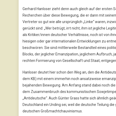
Gerhard Hanloser zieht denn auch gleich auf der ersten S
Recherchen über diese Bewegung, die er dann mit seinem T
Vertreter so gut wie alle ursprünglich „Linke“ waren, inzw
gerückt sind: „Wer betrügt, irrt nicht, ihm ist jegliche L
als Kritiker/innen deutscher Verhältnisse, noch ist von i
hiesigen oder gar internationalen Entwicklungen zu entn
beschwören. Sie sind mittlerweile Bestandteil eines poli
Blocks, der jeglicher Emanzipation, jeglichem Aufbruch, j
rechten Formierung von Gesellschaft und Staat, entgegen
Hanloser deutet hier schon den Weg an, den die Antide
dem KB) mit einem immerhin noch ansatzweise emanzipat
bejahenden Bewegung. Am Anfang stand dabei noch die v
dem Zusammenbruch des kommunistischen Sowjetimperium
„Antideutsche“. Auch Günter Grass hatte sich ähnlich ge
Deutschland ein Unding sei, weil die deutsche Teilung die
deutschen Großmachtchauvinismus.