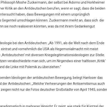
 und Philosoph Moshe Zuckermann, der selbst bei Adorno und Horkheimer
iner Kritik an den Antideutschen berufen, wenn er sagt, dass die beiden
untersucht haben, dass Bewegungen mit einem ursprünglich
es Gegenteil umschlagen können. Zuckermann merkt an, dass sich die
n sie noch realisieren könnten, was da mit ihrem Gedankengut
deologie bei den Antideutschen: „Ab 1991, als die Welt nach dem Ende
e eintrat und vornehmlich die USA als Hegemonialmacht mit meist
‚Antideutschen‘ mit diversen Kriegslegitimationsideologien zur Stelle.
en verabschiedete man sich, um im Nirgendwo einer haltlosen ‚Kritik‘
und die Linke mit Polemik zu überziehen.“
ebenden Ideologen der antideutschen Bewegung, belegt Hanloser das
ld der Antideutschen: „Welche Verheerungen der Antisemitismus auch
 zeigen nicht nur die Fotos deutscher Großstädte von April 1945, sonde
paradigmatisch in mehrerer Hinsicht: Er zeigt, wie stark für Küntzel der