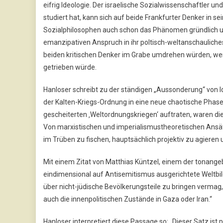
eifrig Ideologie. Der israelische Sozialwissenschaftler
studiert hat, kann sich auf beide Frankfurter Denker in se
Sozialphilosophen auch schon das Phänomen gründlich 
emanzipativen Anspruch in ihr poltisch-weltanschaulich
beiden kritischen Denker im Grabe umdrehen würden, wen
getrieben würde.
Hanloser schreibt zu der ständigen „Aussonderung“ von I
der Kalten-Kriegs-Ordnung in eine neue chaotische Phas
gescheiterten ‚Weltordnungskriegen‘ auftraten, waren die 
Von marxistischen und imperialismustheoretischen Ansätz
im Trüben zu fischen, hauptsächlich projektiv zu agieren 
Mit einem Zitat von Matthias Küntzel, einem der tonang
eindimensional auf Antisemitismus ausgerichtete Weltbi
über nicht-jüdische Bevölkerungsteile zu bringen vermag,
auch die innenpolitischen Zustände in Gaza oder Iran.“
Hanloser interpretiert diese Passage so: „Dieser Satz ist 