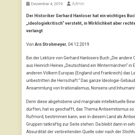
Admin
Dezember 4, 2019
Der Historiker Gerhard Hanloser hat ein wichtiges Buc
„ideologiekritisch“ versteht, in Wirklichkeit aber recht
verlangt
Von
Arn Strohmeyer
, 04.12.2019
Bei der Lektüre von Gerhard Hanlosers Buch „Die andere
aus Heinrich Heines „Deutschland ein Wintermärchen“ in E
anderen Völkern Europas (England und Frankreich) das La
unbestritten die Herrschaft.“ Das ganze Ideologie-Gebäu
Ansammlung von Irrationalismus, Nonsens und Inhumanität
Denn diese abgehobene und marginale intellektuelle Bew
dürften, hat es geschafft, das Thema Antisemitismus so 
Rufmord, bestimmen kann, wer in diesem Land als Antisemi
Gruppen tatkräftig zur Seite stehen. Da bleibt dann in s
Absurdität der verbreitenden Quelle oder nach der Stichh