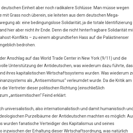
eutschen Einheit aber noch radikalere Schlüsse. Man müsse wegen
e mit Grass noch überein, sie leiteten aus dem deutschen Mega-
ung ab: eine bedingungslose Solidarität, ja die totale Identifizierung
nd hier aber nicht ihr Ende. Denn die nicht hinterfragbare Solidarität mi
ahost-Konflikts – zu einem abgrundtiefen Hass auf die Palästinenser
 angeblich bedrohen.
der Anschlag auf das World Trade Center in New York (9/11) und die
 volle Unterstützung der Antideutschen, was wiederum dazu führte, das
nd ihres kapitalistischen Wirtschaftssystems wurden. Was wiederum z
 Finanzsystems als „Antisemitismus“ verleumdet wurde. Da die Kritik am
die Vertreter dieser politischen Richtung (einschließlich
um „antisemitischen“ Feind erklärt.
ch universalistisch, also internationalistisch und damit humanistisch un
 ideologischen Purzelbäume der Antideutschen machten es möglich: Au
us wurden fanatische Verteidiger des Kapitalismus und seines
lso inzwischen der Erhaltung dieser Wirtschaftsordnung, was natürlich