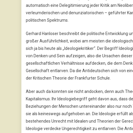
automatisch eine Delegitimierung jeder Kritik am Neoliber
verleumderischen und denunziatorischen – geführter Kamp
politischen Spektrums.
Gerhard Hanloser beschreibt die politische Entwicklung
großer Ausführlichkeit, wobei am meisten die ideologis
sich ja bis heute als „Ideologiekritiker“. Der Begriff Ide
von Denken und Sein aufzeigen, also die Ursachen dieser Di
gesellschaftlichen Verhältnisse aufdecken, die dem Denke
Gesellschaft entlarven. Da die Antideutschen sich von eine
der Kritischen Theorie der Frankfurter Schule.
Aber auch da konnten sie nicht andocken, denn auch The
Kapitalismus. Ihr Ideologiebegriff geht davon aus, dass 
Beziehungen der Menschen untereinander also nur noch
sie als keineswegs aufgehoben an. Die Ideologie erfüllt al
bestehendes Unrecht mit Idealen und Theorien der Gerecht
Ideologie verdecke Ungerechtigkeit zu entlarven. Die Ant