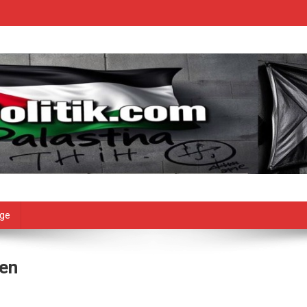
age
hen