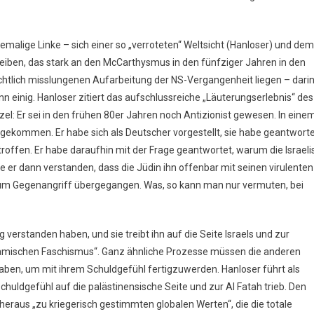
malige Linke – sich einer so „verroteten“ Weltsicht (Hanloser) und dem
iben, das stark an den McCarthysmus in den fünfziger Jahren in den
ichtlich misslungenen Aufarbeitung der NS-Vergangenheit liegen – dari
n einig. Hanloser zitiert das aufschlussreiche „Läuterungserlebnis“ des
l: Er sei in den frühen 80er Jahren noch Antizionist gewesen. In eine
h gekommen. Er habe sich als Deutscher vorgestellt, sie habe geantworte
etroffen. Er habe daraufhin mit der Frage geantwortet, warum die Israeli
 er dann verstanden, dass die Jüdin ihn offenbar mit seinen virulenten
 zum Gegenangriff übergegangen. Was, so kann man nur vermuten, bei
g verstanden haben, und sie treibt ihn auf die Seite Israels und zur
slamischen Faschismus“. Ganz ähnliche Prozesse müssen die anderen
n, um mit ihrem Schuldgefühl fertigzuwerden. Hanloser führt als
huldgefühl auf die palästinensische Seite und zur Al Fatah trieb. Den
eraus „zu kriegerisch gestimmten globalen Werten“, die die totale