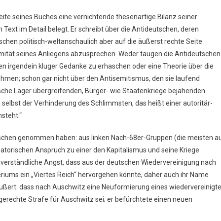
eite seines Buches eine vernichtende thesenartige Bilanz seiner
ext im Detail belegt. Er schreibt über die Antideutschen, deren
ischen politisch-weltanschaulich aber auf die äußerst rechte Seite
egitimität seines Anliegens abzusprechen. Weder taugen die Antideutschen
hnen irgendein kluger Gedanke zu erhaschen oder eine Theorie über die
ehmen; schon gar nicht über den Antisemitismus, den sie laufend
tische Lager übergreifenden, Bürger- wie Staatenkriege bejahenden
a selbst der Verhinderung des Schlimmsten, das heißt einer autoritär-
steht.“
utschen genommen haben: aus linken Nach-68er-Gruppen (die meisten a
orischen Anspruch zu einer den Kapitalismus und seine Kriege
erständliche Angst, dass aus der deutschen Wiedervereinigung nach
s ein „Viertes Reich“ hervorgehen könnte, daher auch ihr Name
äußert: dass nach Auschwitz eine Neuformierung eines wiedervereinigt
 gerechte Strafe für Auschwitz sei; er befürchtete einen neuen