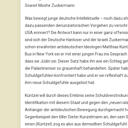
Soweit Moshe Zuckermann.
Was bewegt junge deutsche Intellektuelle – noch dazu ehe
dazu passenden denunziatorischen Vorgehen zu verschre
USA erinnert? Die Antwort kann nur in einer ganz offens
sind sich der Deutsche Hanloser und der Israeli Zuckerman
schon erwähnten antideutschen Ideologen Matthias Küntze
Bus in New York sei er mit einer jungen Frau ins Gespräc
dass sie Jüdin sei. Dieser Satz habe ihn wie ein Schlag g
die Palästinenser so grauenhaft behandelten. Später habe
Schuldgefühlen konfrontiert habe und er sei reflexhaft
ihm neue Schuldgefühle ausgelöst hat.
Küntzel will durch dieses Erlebnis seine Schuldverstrickun
Identifikation mit diesem Staat und gegen den „neuen i
Anhänger der antideutschen Bewegung durchgemacht habe
Gegenbeispiel den 68er Dieter Kunzelmann an, den sein Sc
einen (Küntzel) zog es also aus demselben Schuldgefühl h