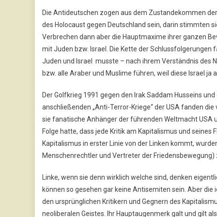
Die Antideutschen zogen aus dem Zustandekommen der d
des Holocaust gegen Deutschland sein, darin stimmten si
Verbrechen dann aber die Hauptmaxime ihrer ganzen Beweg
mit Juden bzw. Israel. Die Kette der Schlussfolgerungen fa
Juden und Israel musste – nach ihrem Verständnis des N
bzw. alle Araber und Muslime führen, weil diese Israel ja
Der Golfkrieg 1991 gegen den Irak Saddam Husseins und 
anschließenden „Anti-Terror-Kriege“ der USA fanden die
sie fanatische Anhänger der führenden Weltmacht USA u
Folge hatte, dass jede Kritik am Kapitalismus und seines
Kapitalismus in erster Linie von der Linken kommt, wurden 
Menschenrechtler und Vertreter der Friedensbewegung) z
Linke, wenn sie denn wirklich welche sind, denken eigentli
können so gesehen gar keine Antisemiten sein. Aber die
den ursprünglichen Kritikern und Gegnern des Kapitalism
neoliberalen Geistes. Ihr Hauptaugenmerk galt und gilt a