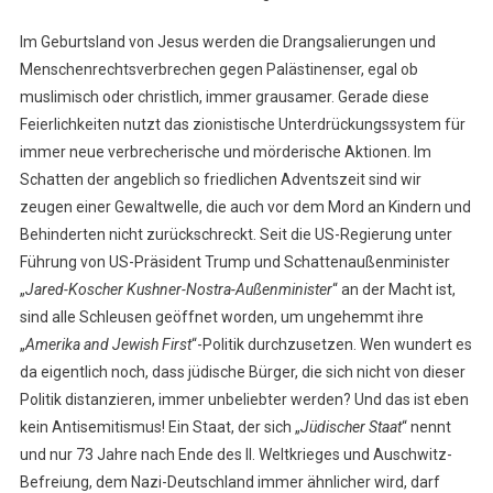
Im Geburtsland von Jesus werden die Drangsalierungen und
Menschenrechtsverbrechen gegen Palästinenser, egal ob
muslimisch oder christlich, immer grausamer. Gerade diese
Feierlichkeiten nutzt das zionistische Unterdrückungssystem für
immer neue verbrecherische und mörderische Aktionen. Im
Schatten der angeblich so friedlichen Adventszeit sind wir
zeugen einer Gewaltwelle, die auch vor dem Mord an Kindern und
Behinderten nicht zurückschreckt. Seit die US-Regierung unter
Führung von US-Präsident Trump und Schattenaußenminister
„
Jared-Koscher Kushner-Nostra-Außenminister
“ an der Macht ist,
sind alle Schleusen geöffnet worden, um ungehemmt ihre
„
Amerika and Jewish First
“-Politik durchzusetzen. Wen wundert es
da eigentlich noch, dass jüdische Bürger, die sich nicht von dieser
Politik distanzieren, immer unbeliebter werden? Und das ist eben
kein Antisemitismus! Ein Staat, der sich „
Jüdischer Staat
“ nennt
und nur 73 Jahre nach Ende des II. Weltkrieges und Auschwitz-
Befreiung, dem Nazi-Deutschland immer ähnlicher wird, darf