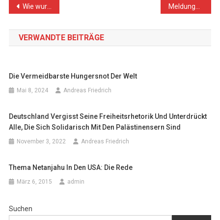
Beitragsnavigation
Wie wurde Rache zu einem militärischen Ziel?
Meldungen zu Verboten von Veranstaltungen zu Israel/Palästina seitens Kirchenleitungen: Zurück zu archaischen Denkstrukturen?
VERWANDTE BEITRÄGE
Die Vermeidbarste Hungersnot Der Welt
Mai 8, 2024
Andreas Friedrich
Deutschland Vergisst Seine Freiheitsrhetorik Und Unterdrückt
Alle, Die Sich Solidarisch Mit Den Palästinensern Sind
November 3, 2022
Andreas Friedrich
Thema Netanjahu In Den USA: Die Rede
März 6, 2015
admin
Suchen