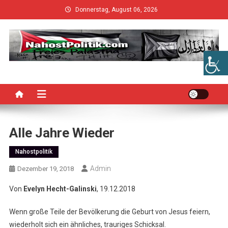
Skip
Donnerstag, August 06, 2026
to
content
Alle Jahre Wieder
Nahostpolitik
Admin
Dezember 19, 2018
Von
Evelyn Hecht-Galinski
, 19.12.2018
Wenn große Teile der Bevölkerung die Geburt von Jesus feiern,
wiederholt sich ein ähnliches, trauriges Schicksal.