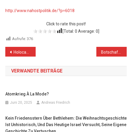
http://www.nahostpolitik.de/?p=6018
Click to rate this post!
[Total:
0
Average:
0
]
Aufrufe:
376
Beitragsnavigation
Holocaust- Gedenktag
Botschafterin Palästinas zum Plan von US-Präsident Trump
VERWANDTE BEITRÄGE
Atomkrieg À La Mode?
Juni 20, 2025
Andreas Friedrich
Kein Friedensstern Über Bethlehem: Die Weihnachtsgeschichte
Ist Unhistorisch, Und Das Heutige Israel Versucht, Seine Eigene
Geschichte Zu Vertuschen