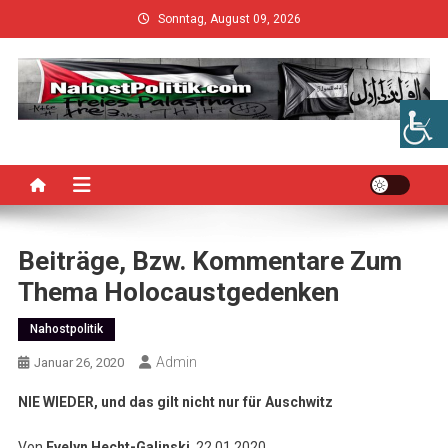
Skip
Sonntag, August 09, 2026
to
content
Beiträge, Bzw. Kommentare Zum
Thema Holocaustgedenken
Nahostpolitik
Admin
Januar 26, 2020
NIE WIEDER, und das gilt nicht nur für Auschwitz
Von
Evelyn Hecht-Galinski
, 22.01.2020