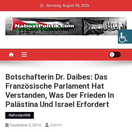
Skip
Samstag, August 08, 2026
to
content
Botschafterin Dr. Daibes: Das
Französische Parlament Hat
Verstanden, Was Der Frieden In
Palästina Und Israel Erfordert
Nahostpolitik
Admin
Dezember 3, 2014