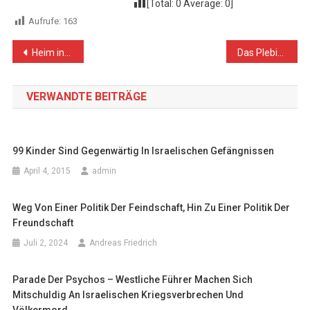
[Total:
0
Average:
0
]
Aufrufe:
163
Beitragsnavigation
Heim ins „Jüdische Reich“!
Das Plebiszit – die Volksabstimmung
VERWANDTE BEITRÄGE
99 Kinder Sind Gegenwärtig In Israelischen Gefängnissen
April 4, 2015
admin
Weg Von Einer Politik Der Feindschaft, Hin Zu Einer Politik Der
Freundschaft
Juli 2, 2024
Andreas Friedrich
Parade Der Psychos – Westliche Führer Machen Sich
Mitschuldig An Israelischen Kriegsverbrechen Und