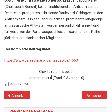
Obwohl eine umfassenden Untersuchung der Labour Party
(Chakrabarti Bericht) keinen institutionellen Antisemitismus
feststellte, prangerten schreiende Boulevard-Schlagzeilen den
Antisemitismus in der Labour Party an; prominente langjährige
antirassistische Aktivisten wurden persönlich diffamiert und
fallweise von der Partei ausgeschlossen, darunter eine Reihe
jüdischer antizionistischer Mitglieder…
Der komplette Beitrag unter
https://www.palaestinasolidaritaet.at/de/4563
Click to rate this post!
[Total:
0
Average:
0
]
Aufrufe:
324
Beitragsnavigation
Amerikanisch-israelische Vereinbarung ist Angriff auf das Völkerrecht und die UN-Resolutionen
Politische Brandstifter und ihre Feindbilder
VERWANDTE BEITRÄGE