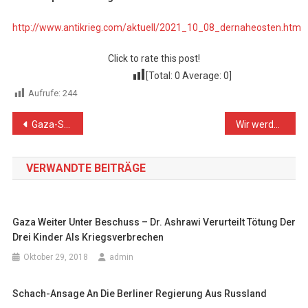
http://www.antikrieg.com/aktuell/2021_10_08_dernaheosten.htm
Click to rate this post!
[Total:
0
Average:
0
]
Aufrufe:
244
Beitragsnavigation
Gaza-Streifen vor humanitärer Katastrophe: 97% des Wasser ist nicht trinkbar
Wir werden in Berufung gehen: Deutsches Gericht weist Bemühungen von Palästina-Aktivisten ab, das Anti-BDS-Gesetz zu kippen
VERWANDTE BEITRÄGE
Gaza Weiter Unter Beschuss – Dr. Ashrawi Verurteilt Tötung Der
Drei Kinder Als Kriegsverbrechen
Oktober 29, 2018
admin
Schach-Ansage An Die Berliner Regierung Aus Russland