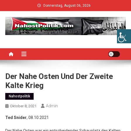
Skip
Donnerstag, August 06, 2026
to
content
Der Nahe Osten Und Der Zweite
Kalte Krieg
Nahostpolitik
Admin
Oktober 8, 2021
Ted Snider
, 08.10.2021
Der Nahe Osten war ein entscheidender Schauplatz des Kalten