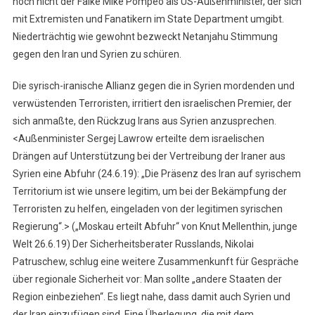
noch nicht der Falke Mike Pompeo als US-Außenminister, der sich
mit Extremisten und Fanatikern im State Department umgibt.
Niederträchtig wie gewohnt bezweckt Netanjahu Stimmung
gegen den Iran und Syrien zu schüren.
Die syrisch-iranische Allianz gegen die in Syrien mordenden und
verwüstenden Terroristen, irritiert den israelischen Premier, der
sich anmaßte, den Rückzug Irans aus Syrien anzusprechen.
<Außenminister Sergej Lawrow erteilte dem israelischen
Drängen auf Unterstützung bei der Vertreibung der Iraner aus
Syrien eine Abfuhr (24.6.19): „Die Präsenz des Iran auf syrischem
Territorium ist wie unsere legitim, um bei der Bekämpfung der
Terroristen zu helfen, eingeladen von der legitimen syrischen
Regierung“.> („Moskau erteilt Abfuhr“ von Knut Mellenthin, junge
Welt 26.6.19) Der Sicherheitsberater Russlands, Nikolai
Patruschew, schlug eine weitere Zusammenkunft für Gespräche
über regionale Sicherheit vor: Man sollte „andere Staaten der
Region einbeziehen“. Es liegt nahe, dass damit auch Syrien und
der Iran einzufügen sind. Eine Überlegung, die mit dem