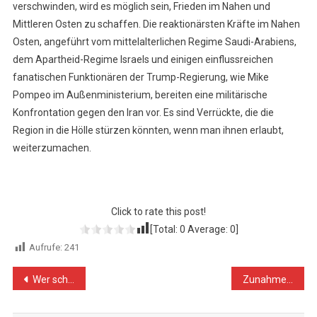
verschwinden, wird es möglich sein, Frieden im Nahen und
Mittleren Osten zu schaffen. Die reaktionärsten Kräfte im Nahen
Osten, angeführt vom mittelalterlichen Regime Saudi-Arabiens,
dem Apartheid-Regime Israels und einigen einflussreichen
fanatischen Funktionären der Trump-Regierung, wie Mike
Pompeo im Außenministerium, bereiten eine militärische
Konfrontation gegen den Iran vor. Es sind Verrückte, die die
Region in die Hölle stürzen könnten, wenn man ihnen erlaubt,
weiterzumachen.
Click to rate this post!
[Total:
0
Average:
0
]
Aufrufe:
241
Beitragsnavigation
Wer schuf das Pulverfass am Persischen Golf?
Zunahme von Gewalt und Übergriffen in Al-Issawiya – EU-Vertreter besuchen die Ortschaft