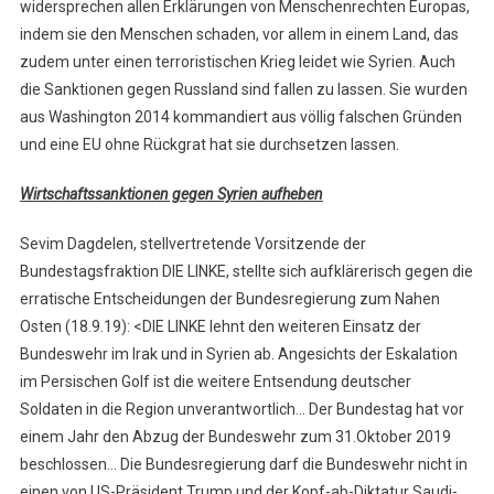
widersprechen allen Erklärungen von Menschenrechten Europas,
indem sie den Menschen schaden, vor allem in einem Land, das
zudem unter einen terroristischen Krieg leidet wie Syrien. Auch
die Sanktionen gegen Russland sind fallen zu lassen. Sie wurden
aus Washington 2014 kommandiert aus völlig falschen Gründen
und eine EU ohne Rückgrat hat sie durchsetzen lassen.
Wirtschaftssanktionen gegen Syrien aufheben
Sevim Dagdelen, stellvertretende Vorsitzende der
Bundestagsfraktion DIE LINKE, stellte sich aufklärerisch gegen die
erratische Entscheidungen der Bundesregierung zum Nahen
Osten (18.9.19): <DIE LINKE lehnt den weiteren Einsatz der
Bundeswehr im Irak und in Syrien ab. Angesichts der Eskalation
im Persischen Golf ist die weitere Entsendung deutscher
Soldaten in die Region unverantwortlich… Der Bundestag hat vor
einem Jahr den Abzug der Bundeswehr zum 31.Oktober 2019
beschlossen… Die Bundesregierung darf die Bundeswehr nicht in
einen von US-Präsident Trump und der Kopf-ab-Diktatur Saudi-