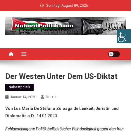
Skip
Sonntag, August 09, 2026
to
content
Der Westen Unter Dem US-Diktat
Nahostpolitik
Admin
Januar 14, 2020
Von Luz María De Stéfano Zuloaga de Lenkait, Juristin und
Diplomatin a.D.
, 14.01.2020
Fehlgeschlagene Politik bellizistischer Feindseligkeit gegen den Iran