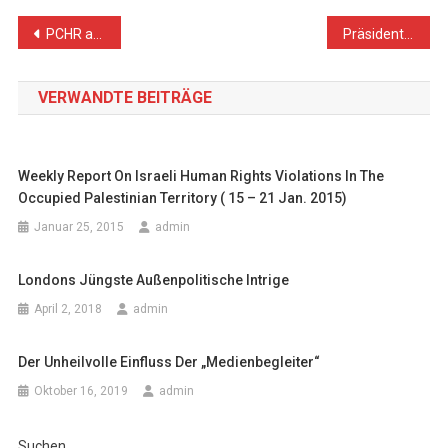
Beitragsnavigation
PCHR and PMRS Joint Conference on: “Gaza Strip’s Health Sector from a Human Rights Perspective”
Präsident Abbas anlässlich des 29. Novembers: „Das palästinensische Volk hat ein Recht auf Freiheit und Gerechtigkeit“
VERWANDTE BEITRÄGE
Weekly Report On Israeli Human Rights Violations In The
Occupied Palestinian Territory ( 15 – 21 Jan. 2015)
Januar 25, 2015
admin
Londons Jüngste Außenpolitische Intrige
April 2, 2018
admin
Der Unheilvolle Einfluss Der „Medienbegleiter“
Oktober 16, 2019
admin
Suchen