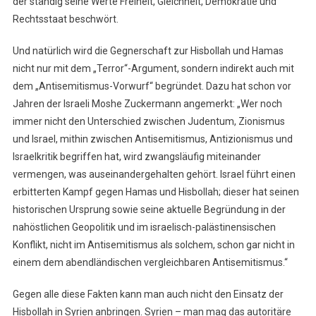
der ständig seine Werte Freiheit, Gleichheit, Demokratie und
Rechtsstaat beschwört.
Und natürlich wird die Gegnerschaft zur Hisbollah und Hamas
nicht nur mit dem „Terror“-Argument, sondern indirekt auch mit
dem „Antisemitismus-Vorwurf“ begründet. Dazu hat schon vor
Jahren der Israeli Moshe Zuckermann angemerkt: „Wer noch
immer nicht den Unterschied zwischen Judentum, Zionismus
und Israel, mithin zwischen Antisemitismus, Antizionismus und
Israelkritik begriffen hat, wird zwangsläufig miteinander
vermengen, was auseinandergehalten gehört. Israel führt einen
erbitterten Kampf gegen Hamas und Hisbollah; dieser hat seinen
historischen Ursprung sowie seine aktuelle Begründung in der
nahöstlichen Geopolitik und im israelisch-palästinensischen
Konflikt, nicht im Antisemitismus als solchem, schon gar nicht in
einem dem abendländischen vergleichbaren Antisemitismus.“
Gegen alle diese Fakten kann man auch nicht den Einsatz der
Hisbollah in Syrien anbringen. Syrien – man mag das autoritäre