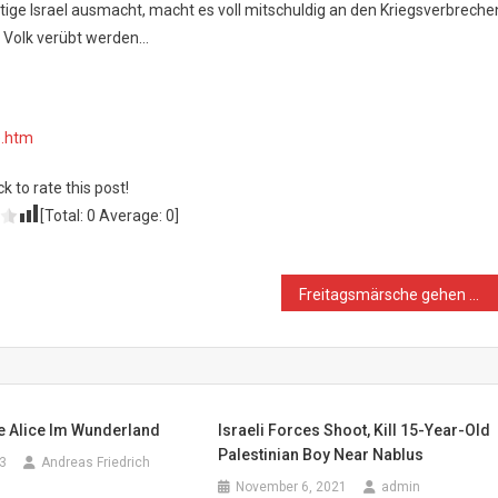
tige Israel ausmacht, macht es voll mitschuldig an den Kriegsverbreche
e Volk verübt werden…
e.htm
ck to rate this post!
[Total:
0
Average:
0
]
Freitagsmärsche gehen weiter
e Alice Im Wunderland
Israeli Forces Shoot, Kill 15-Year-Old
Palestinian Boy Near Nablus
3
Andreas Friedrich
November 6, 2021
admin