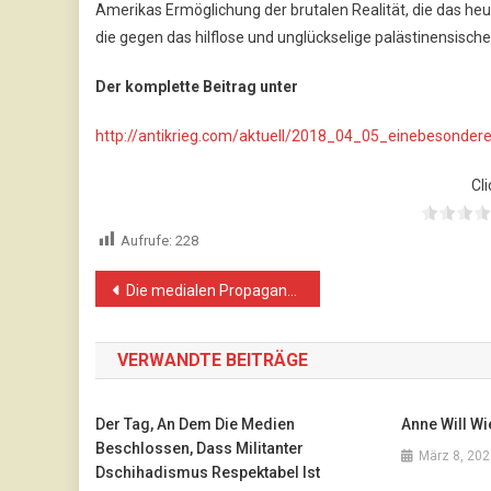
Amerikas Ermöglichung der brutalen Realität, die das heu
die gegen das hilflose und unglückselige palästinensisch
Der komplette Beitrag unter
http://antikrieg.com/aktuell/2018_04_05_einebesonder
Cli
Aufrufe:
228
Beitragsnavigation
Die medialen Propagandadrohnen
VERWANDTE BEITRÄGE
Der Tag, An Dem Die Medien
Anne Will Wi
Beschlossen, Dass Militanter
März 8, 202
Dschihadismus Respektabel Ist