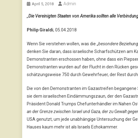
Admin
April 5, 2018
„
Die Vereinigten Staaten von Amerika sollten alle Verbindu
Philip Giraldi
, 05.04.2018
Wenn Sie verstehen wollen, was die „
besondere Beziehun
denken Sie daran, dass israelische Scharfschützen am K
Demonstranten erschossen haben, ohne dass ein Piepse
Demonstranten wurden auf der Flucht in den Rücken gesc
schätzungsweise 750 durch Gewehrfeuer, der Rest dur
Die von den Demonstranten im Gazastreifen begangene Str
sie dem israelischen Eindämmungszaun, der den Gazastre
Präsident Donald Trumps Chefunterhändler im Nahen Osten
an der Grenze zwischen Israel und Gaza, der zu Gewalt gegen
USA genutzt, um jede unabhängige Untersuchung der Gew
Hauses kaum mehr ist als Israels Echokammer.