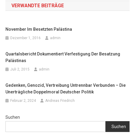
VERWANDTE BEITRÄGE
November Im Besetzten Palästina
Dezember 1, 2016
admin
Quartalsbericht Dokumentiert Verfestigung Der Besatzung
Palästinas
Juli 2, 2015
admin
Gedenken, Genozid, Vertreibung Untrennbar Verbunden – Die
Unerträgliche Doppelmoral Deutscher Politik
Februar 2, 2024
Andreas Friedrich
Suchen
Suchen