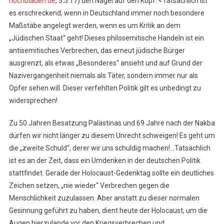
hochblauen.de
, 3.5.17) den Nagel auf den Kopf: <Tatsächlich ist
es erschreckend, wenn in Deutschland immer noch besondere
Maßstäbe angelegt werden, wenn es um Kritik an dem
„Jüdischen Staat“ geht! Dieses philosemitische Handeln ist ein
antisemitisches Verbrechen, das erneut jüdische Bürger
ausgrenzt, als etwas „Besonderes“ ansieht und auf Grund der
Nazivergangenheit niemals als Täter, sondern immer nur als
Opfer sehen will. Dieser verfehlten Politik gilt es unbedingt zu
widersprechen!
Zu 50 Jahren Besatzung Palästinas und 69 Jahre nach der Nakba
dürfen wir nicht länger zu diesem Unrecht schweigen! Es geht um
die „zweite Schuld“, derer wir uns schuldig machen!…Tatsächlich
ist es an der Zeit, dass ein Umdenken in der deutschen Politik
stattfindet. Gerade der Holocaust-Gedenktag sollte ein deutliches
Zeichen setzen, „nie wieder“ Verbrechen gegen die
Menschlichkeit zuzulassen. Aber anstatt zu dieser normalen
Gesinnung geführt zu haben, dient heute der Holocaust, um die
Augen hierzulande vor den Kriegsverbrechen und