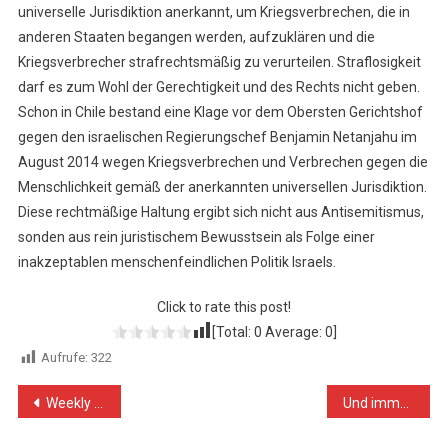
universelle Jurisdiktion anerkannt, um Kriegsverbrechen, die in
anderen Staaten begangen werden, aufzuklären und die
Kriegsverbrecher strafrechtsmäßig zu verurteilen. Straflosigkeit
darf es zum Wohl der Gerechtigkeit und des Rechts nicht geben.
Schon in Chile bestand eine Klage vor dem Obersten Gerichtshof
gegen den israelischen Regierungschef Benjamin Netanjahu im
August 2014 wegen Kriegsverbrechen und Verbrechen gegen die
Menschlichkeit gemäß der anerkannten universellen Jurisdiktion.
Diese rechtmäßige Haltung ergibt sich nicht aus Antisemitismus,
sonden aus rein juristischem Bewusstsein als Folge einer
inakzeptablen menschenfeindlichen Politik Israels.
Click to rate this post!
[Total:
0
Average:
0
]
Aufrufe:
322
Beitragsnavigation
Weekly Report On Israeli Human Rights Violations in the Occupied Palestinian Territory (15 – 21 June 2017)
Und immer wieder droht die Israel-Lobby und schlägt zu!