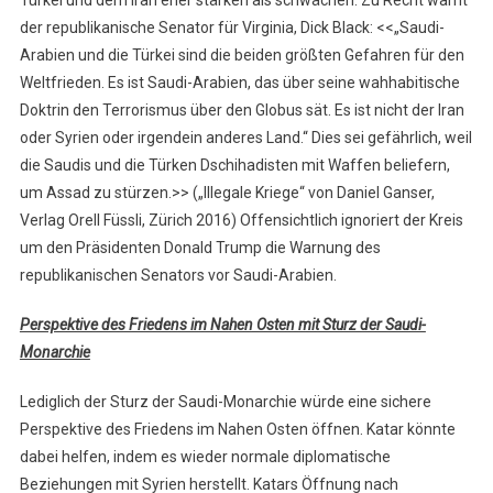
Türkei und dem Iran eher stärken als schwächen. Zu Recht warnt
der republikanische Senator für Virginia, Dick Black: <<„Saudi-
Arabien und die Türkei sind die beiden größten Gefahren für den
Weltfrieden. Es ist Saudi-Arabien, das über seine wahhabitische
Doktrin den Terrorismus über den Globus sät. Es ist nicht der Iran
oder Syrien oder irgendein anderes Land.“ Dies sei gefährlich, weil
die Saudis und die Türken Dschihadisten mit Waffen beliefern,
um Assad zu stürzen.>> („Illegale Kriege“ von Daniel Ganser,
Verlag Orell Füssli, Zürich 2016) Offensichtlich ignoriert der Kreis
um den Präsidenten Donald Trump die Warnung des
republikanischen Senators vor Saudi-Arabien.
Perspektive des Friedens im Nahen Osten mit Sturz der Saudi-
Monarchie
Lediglich der Sturz der Saudi-Monarchie würde eine sichere
Perspektive des Friedens im Nahen Osten öffnen. Katar könnte
dabei helfen, indem es wieder normale diplomatische
Beziehungen mit Syrien herstellt. Katars Öffnung nach