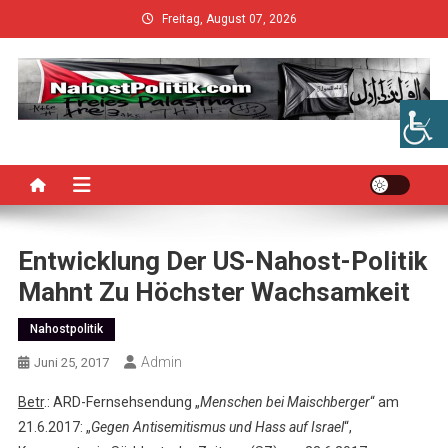
Skip
Freitag, August 07, 2026
to
content
Entwicklung Der US-Nahost-Politik
Mahnt Zu Höchster Wachsamkeit
Nahostpolitik
Admin
Juni 25, 2017
Betr
.: ARD-Fernsehsendung „
Menschen bei Maischberger
“ am
21.6.2017: „
Gegen Antisemitismus und Hass auf Israel
“,