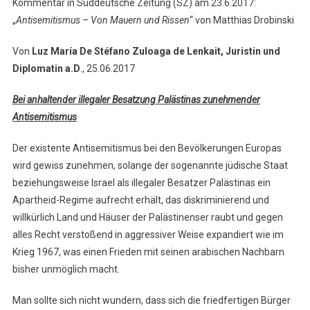
Kommentar in Süddeutsche Zeitung (SZ) am 23.6.2017:
„
Antisemitismus – Von Mauern und Rissen
“ von Matthias Drobinski
Von
Luz María De Stéfano Zuloaga de Lenkait, Juristin und
Diplomatin a.D
., 25.06.2017
Bei anhaltender illegaler Besatzung Palästinas zunehmender
Antisemitismus
Der existente Antisemitismus bei den Bevölkerungen Europas
wird gewiss zunehmen, solange der sogenannte jüdische Staat
beziehungsweise Israel als illegaler Besatzer Palästinas ein
Apartheid-Regime aufrecht erhält, das diskriminierend und
willkürlich Land und Häuser der Palästinenser raubt und gegen
alles Recht verstoßend in aggressiver Weise expandiert wie im
Krieg 1967, was einen Frieden mit seinen arabischen Nachbarn
bisher unmöglich macht.
Man sollte sich nicht wundern, dass sich die friedfertigen Bürger