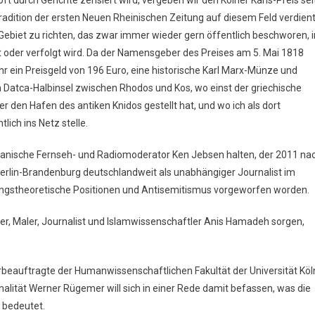
 Tradition der ersten Neuen Rheinischen Zeitung auf diesem Feld verdien
Gebiet zu richten, das zwar immer wieder gern öffentlich beschworen, i
t oder verfolgt wird. Da der Namensgeber des Preises am 5. Mai 1818
hr ein Preisgeld von 196 Euro, eine historische Karl Marx-Münze und
 Datca-Halbinsel zwischen Rhodos und Kos, wo einst der griechische
r den Hafen des antiken Knidos gestellt hat, und wo ich als dort
ch ins Netz stelle.
-iranische Fernseh- und Radiomoderator Ken Jebsen halten, der 2011 na
rlin-Brandenburg deutschlandweit als unabhängiger Journalist im
ngstheoretische Positionen und Antisemitismus vorgeworfen worden.
ker, Maler, Journalist und Islamwissenschaftler Anis Hamadeh sorgen,
ehrbeauftragte der Humanwissenschaftlichen Fakultät der Universität Köl
nalität Werner Rügemer will sich in einer Rede damit befassen, was die
 bedeutet.