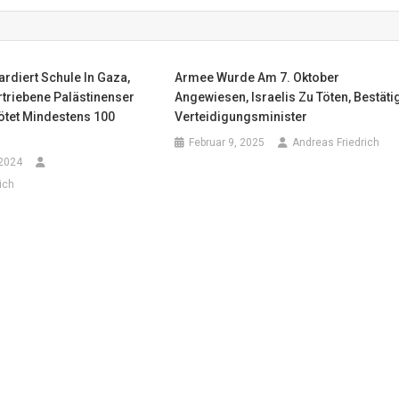
rdiert Schule In Gaza,
Armee Wurde Am 7. Oktober
triebene Palästinenser
Angewiesen, Israelis Zu Töten, Bestäti
ötet Mindestens 100
Verteidigungsminister
Februar 9, 2025
Andreas Friedrich
 2024
ich