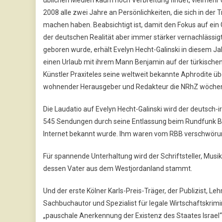
2008 alle zwei Jahre an Persönlichkeiten, die sich in der
machen haben. Beabsichtigt ist, damit den Fokus auf ein 
der deutschen Realität aber immer stärker vernachlässig
geboren wurde, erhält Evelyn Hecht-Galinski in diesem Ja
einen Urlaub mit ihrem Mann Benjamin auf der türkischen
Künstler Praxiteles seine weltweit bekannte Aphrodite übe
wohnender Herausgeber und Redakteur die NRhZ wöchentli
Die Laudatio auf Evelyn Hecht-Galinski wird der deutsch
545 Sendungen durch seine Entlassung beim Rundfunk Be
Internet bekannt wurde. Ihm waren vom RBB verschwöru
Für spannende Unterhaltung wird der Schriftsteller, Musi
dessen Vater aus dem Westjordanland stammt.
Und der erste Kölner Karls-Preis-Träger, der Publizist, L
Sachbuchautor und Spezialist für legale Wirtschaftskrimi
„pauschale Anerkennung der Existenz des Staates Israel“