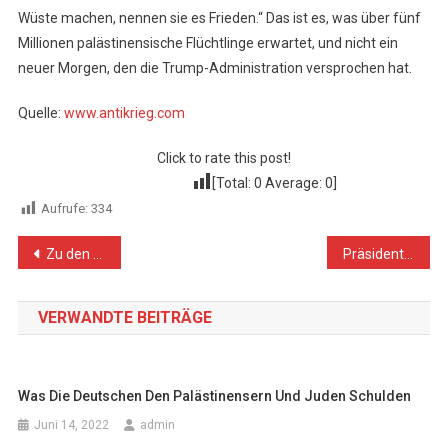
Wüste machen, nennen sie es Frieden.“ Das ist es, was über fünf
Millionen palästinensische Flüchtlinge erwartet, und nicht ein
neuer Morgen, den die Trump-Administration versprochen hat.
Quelle:
www.antikrieg.com
Click to rate this post!
[Total:
0
Average:
0
]
Aufrufe:
334
Beitragsnavigation
Zu den Abkommen zwischen Israel, Bahrain und VAE
Präsident Abbas im engen Austausch mit Bundespräsident Steinmeier
VERWANDTE BEITRÄGE
Was Die Deutschen Den Palästinensern Und Juden Schulden
Juni 14, 2022
admin