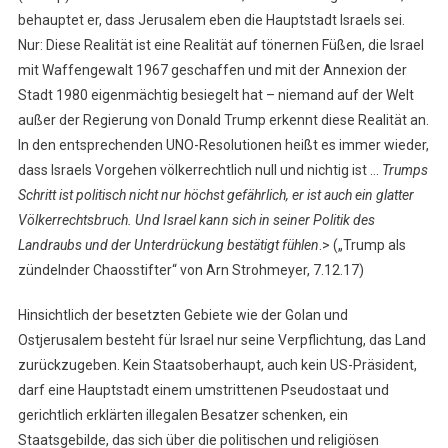
behauptet er, dass Jerusalem eben die Hauptstadt Israels sei.
Nur: Diese Realität ist eine Realität auf tönernen Füßen, die Israel
mit Waffengewalt 1967 geschaffen und mit der Annexion der
Stadt 1980 eigenmächtig besiegelt hat – niemand auf der Welt
außer der Regierung von Donald Trump erkennt diese Realität an.
In den entsprechenden UNO-Resolutionen heißt es immer wieder,
dass Israels Vorgehen völkerrechtlich null und nichtig ist …
Trumps
Schritt ist politisch nicht nur höchst gefährlich, er ist auch ein glatter
Völkerrechtsbruch. Und Israel kann sich in seiner Politik des
Landraubs und der Unterdrückung bestätigt fühlen
.> („Trump als
zündelnder Chaosstifter“ von Arn Strohmeyer, 7.12.17)
Hinsichtlich der besetzten Gebiete wie der Golan und
Ostjerusalem besteht für Israel nur seine Verpflichtung, das Land
zurückzugeben. Kein Staatsoberhaupt, auch kein US-Präsident,
darf eine Hauptstadt einem umstrittenen Pseudostaat und
gerichtlich erklärten illegalen Besatzer schenken, ein
Staatsgebilde, das sich über die politischen und religiösen