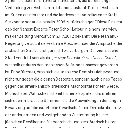
Syrien, die ebenfalls Teheran nahestehen, die bereits enge
Verbindung zur Hisbollah im Libanon ausbaut. Dort ist Hisbollah
im Süden die stärkste und die landesweit kontrollierende Kraft.
Sie konnte sogar die Israelis 2006 zurückschlagen.“ Diese Einsicht
gab der Nahost-Experte Peter Scholl-Latour in einem Interview
mit der Zeitung Merkur vom 21.7.2012 bekannt. Die Netanjahu-
Regierung versucht derweil, ihre Abscheu über die Ansprüche der
arabischen Straße erst gar nicht zu verbergen. Der zionistische
Staat versteht sich als die „
einzige Demokratie im Nahen Osten
“,
weshalb er durch den arabischen Aufstand unsicher geworden
ist. Er befürchtet, dass sich die arabische Demokratiebewegung
nicht nur gegen die eigenen Despoten, sondern auch eines Tages
gegen das amerikanisch-israelische Machtdiktat richten werde.
Mit höchster Wahrscheinlichkeit früher als später. <Es mehren
sich doch in Israel die Stimmen, die die Auswirkungen der langen
Besatzung auf die israelische Gesellschaft und Demokratie trotz
der andauernden und weitgehenden Zustimmung bei der
jüdischen Bevölkerung für bedrohlich und zerstörerisch halten.