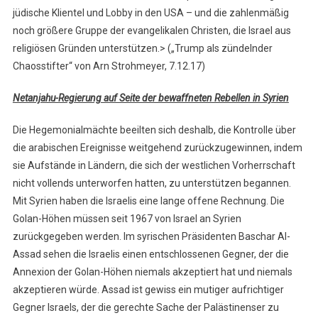
jüdische Klientel und Lobby in den USA – und die zahlenmäßig
noch größere Gruppe der evangelikalen Christen, die Israel aus
religiösen Gründen unterstützen.> („Trump als zündelnder
Chaosstifter“ von Arn Strohmeyer, 7.12.17)
Netanjahu-Regierung auf Seite der bewaffneten Rebellen in Syrien
Die Hegemonialmächte beeilten sich deshalb, die Kontrolle über
die arabischen Ereignisse weitgehend zurückzugewinnen, indem
sie Aufstände in Ländern, die sich der westlichen Vorherrschaft
nicht vollends unterworfen hatten, zu unterstützen begannen.
Mit Syrien haben die Israelis eine lange offene Rechnung. Die
Golan-Höhen müssen seit 1967 von Israel an Syrien
zurückgegeben werden. Im syrischen Präsidenten Baschar Al-
Assad sehen die Israelis einen entschlossenen Gegner, der die
Annexion der Golan-Höhen niemals akzeptiert hat und niemals
akzeptieren würde. Assad ist gewiss ein mutiger aufrichtiger
Gegner Israels, der die gerechte Sache der Palästinenser zu