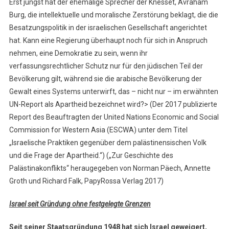
Erst jüngst hat der ehemalige Sprecher der Knesset, Avraham
Burg, die intellektuelle und moralische Zerstörung beklagt, die die
Besatzungspolitik in der israelischen Gesellschaft angerichtet
hat. Kann eine Regierung überhaupt noch für sich in Anspruch
nehmen, eine Demokratie zu sein, wenn ihr
verfassungsrechtlicher Schutz nur für den jüdischen Teil der
Bevölkerung gilt, während sie die arabische Bevölkerung der
Gewalt eines Systems unterwirft, das – nicht nur – im erwähnten
UN-Report als Apartheid bezeichnet wird?> (Der 2017 publizierte
Report des Beauftragten der United Nations Economic and Social
Commission for Western Asia (ESCWA) unter dem Titel
„Israelische Praktiken gegenüber dem palästinensischen Volk
und die Frage der Apartheid.“) („Zur Geschichte des
Palästinakonflikts“ heraugegeben von Norman Päech, Annette
Groth und Richard Falk, PapyRossa Verlag 2017)
Israel seit Gründung ohne festgelegte Grenzen
Seit seiner Staatsgründung 1948 hat sich Israel geweigert,