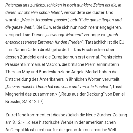
Potenzial uns zurückzuschicken in noch dunklere Zeiten als die, in
denen wir ohnehin schon leben
“, verkündete sie düster. Und
warnte: „
Was in Jerusalem passiert, betrifft die ganze Region und
die ganze Welt.
“…Die EU werde sich nun noch mehr engagieren,
verspricht sie. Dieser „
schwierige Moment
“ verlange ein „
noch
entschlosseneres Eintreten für den Frieden
“. Tatsächlich ist die EU
… im Nahen Osten direkt gefordert…. Das Erschrecken über
dessen Zündelei eint die Europäer nun erst einmal. Frankreichs
Präsident Emmanuel Macron, die britische Premierministerin
Theresa May und Bundeskanzlerin Angela Merkel haben die
Entscheidung des Amerikaners in ähnlichen Worten verurteilt.
„
Die Europäische Union hat eine klare und vereinte Position
“, fasst
Mogherini das zusammen.> („Raus aus der Deckung“ von Daniel
Brössler, SZ 8.12.17)
Zutreffend kommentiert diesbezüglich die Neue Zürcher Zeitung
am 8.12.: <…diese historische Wende in der amerikanischen
Außenpolitik ist nicht nur für die gesamte muslimische Welt