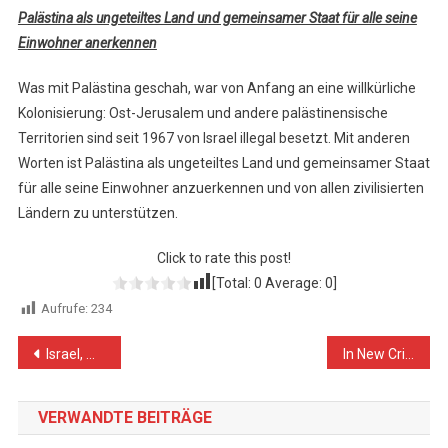
Palästina als ungeteiltes Land und gemeinsamer Staat für alle seine
Einwohner anerkennen
Was mit Palästina geschah, war von Anfang an eine willkürliche
Kolonisierung: Ost-Jerusalem und andere palästinensische
Territorien sind seit 1967 von Israel illegal besetzt. Mit anderen
Worten ist Palästina als ungeteiltes Land und gemeinsamer Staat
für alle seine Einwohner anzuerkennen und von allen zivilisierten
Ländern zu unterstützen.
Click to rate this post!
[Total:
0
Average:
0
]
Aufrufe:
234
Beitragsnavigation
Israel, Moshe Dayan: „Alle unsere Siedlungen sind auf den Trümmern arabischer Dörfer erbaut, …“
In New Crime of Excessive Use of Force, Israeli Forces Kill 4 Palestinians, including 2 Civilians, and Wound 259 Others, including 32 Children and 4 Women, in Gaza Strip and West Bank
VERWANDTE BEITRÄGE