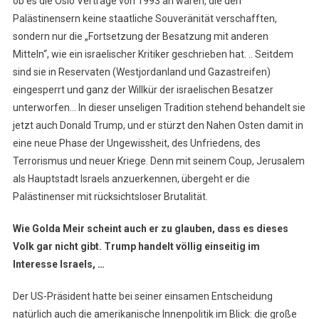
ob es die Oslo Verträge von 1993 an waren, die den
Palästinensern keine staatliche Souveränität verschafften,
sondern nur die „Fortsetzung der Besatzung mit anderen
Mitteln“, wie ein israelischer Kritiker geschrieben hat. .. Seitdem
sind sie in Reservaten (Westjordanland und Gazastreifen)
eingesperrt und ganz der Willkür der israelischen Besatzer
unterworfen… In dieser unseligen Tradition stehend behandelt sie
jetzt auch Donald Trump, und er stürzt den Nahen Osten damit in
eine neue Phase der Ungewissheit, des Unfriedens, des
Terrorismus und neuer Kriege. Denn mit seinem Coup, Jerusalem
als Hauptstadt Israels anzuerkennen, übergeht er die
Palästinenser mit rücksichtsloser Brutalität.
Wie Golda Meir scheint auch er zu glauben, dass es dieses
Volk gar nicht gibt. Trump handelt völlig einseitig im
Interesse Israels, …
Der US-Präsident hatte bei seiner einsamen Entscheidung
natürlich auch die amerikanische Innenpolitik im Blick: die große