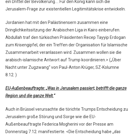
ein Drittel der Bevölkerung…. Für den König kann sich die
Jerusalem-Frage zur existentiellen Legitimitätskrise entwickeln.
Jordanien hat mit den Palästinensern zusammen eine
Dringlichkeitssitzung der Arabischen Liga in Kairo einberufen.
Abdullah traf den türkischen Präsidenten Recep Tayyip Erdogan
zum Krisengipfel, der ein Treffen der Organisation für Islamische
Zusammenarbeit veranlassen wird. Zusammen wollen sie die
arabisch-islamische Antwort auf Trump koordinieren.> („Über
Nacht unter Zugzwang“ von Paul-Anton Krüger, SZ-Kolumne
8.12. )
EU-Außenbeauftragte: „Was in Jerusalem passiert, betrifft die ganze
Region und die ganze Welt.
“
Auch in Brüssel verursachte die törichte Trumps Entscheidung zu
Jerusalem große Störung und Sorge wie die EU-
Außenbeauftragte Federica Mogherini vor der Presse am
Donnerstag 7.12. manifestierte. <Die Entscheidung habe „
das