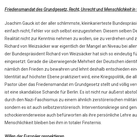
Friedensmandat des Grundgesetz, Recht, Unrecht und Menschlichkeit in t
Joachim Gauck ist der aller schlimmste, kleinkarierteste Bundespräsi
einfach nicht, Fehler vor sich selbst einzugestehen. Diesem selben De
Realität nicht zur Kenntnis nehmen zu wollen, sie zu verdrehen und 
Richard von Weizsäcker war eigentlich der Mangel an Niveau bei alle
der Bundespräsident Richard von Weizsäcker hat sich so eindeutig 
eingesetzt. Gerade die überwiegende Mehrheit der Deutschen identi
nämlich den Frieden zu bewahren und lehnt deshalb entschieden eine 
Identität auf höchster Ebene praktiziert wird, eine Kriegspolitik, die 
Pastor über das Friedensmandat im Grundgesetz stellt und völlig verwi
ist eine skandalöse Schande für Berlin. Es ist nicht nur äußerst ab
durch den Nazi-Faschismus zu einem ähnlich zerstörerischen militär
sondern es ist auch selbstzerstörerisch. Interventionskriege sind ge
schockierenderweise auch befürworten als ihre persönliche Lehre au
Menschlichkeit bleiben bei ihm in totaler Finsternis.
Willen der Europäer respektieren