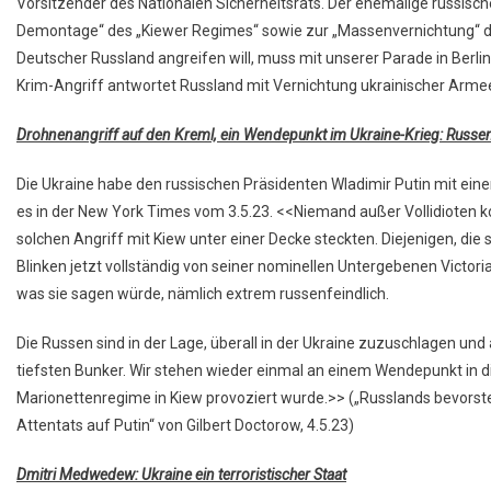
Vorsitzender des Nationalen Sicherheitsrats. Der ehemalige russisc
Demontage“ des „Kiewer Regimes“ sowie zur „Massenvernichtung“ des
Deutscher Russland angreifen will, muss mit unserer Parade in Berl
Krim-Angriff antwortet Russland mit Vernichtung ukrainischer Armee
Drohnenangriff auf den Kreml, ein Wendepunkt im Ukraine-Krieg: Russe
Die Ukraine habe den russischen Präsidenten Wladimir Putin mit ein
es in der New York Times vom 3.5.23. <<Niemand außer Vollidioten k
solchen Angriff mit Kiew unter einer Decke steckten. Diejenigen, die 
Blinken jetzt vollständig von seiner nominellen Untergebenen Victoria
was sie sagen würde, nämlich extrem russenfeindlich.
Die Russen sind in der Lage, überall in der Ukraine zuzuschlagen und 
tiefsten Bunker. Wir stehen wieder einmal an einem Wendepunkt in 
Marionettenregime in Kiew provoziert wurde.>> („Russlands bevors
Attentats auf Putin“ von Gilbert Doctorow, 4.5.23)
Dmitri Medwedew: Ukraine ein terroristischer Staat