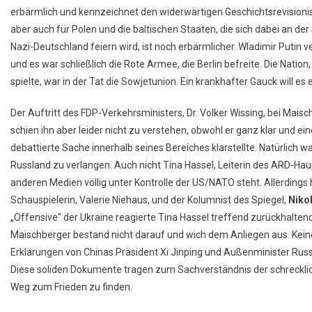
erbärmlich und kennzeichnet den widerwärtigen Geschichtsrevisioni
aber auch für Polen und die baltischen Staaten, die sich dabei an der 
Nazi-Deutschland feiern wird, ist noch erbärmlicher. Wladimir Putin v
und es war schließlich die Rote Armee, die Berlin befreite. Die Natio
spielte, war in der Tat die Sowjetunion. Ein krankhafter Gauck will es
Der Auftritt des FDP-Verkehrsministers, Dr. Volker Wissing, bei Mais
schien ihn aber leider nicht zu verstehen, obwohl er ganz klar und e
debattierte Sache innerhalb seines Bereiches klarstellte. Natürlich 
Russland zu verlangen. Auch nicht Tina Hassel, Leiterin des ARD-Ha
anderen Medien völlig unter Kontrolle der US/NATO steht. Allerdings h
Schauspielerin, Valerie Niehaus, und der Kolumnist des Spiegel,
Niko
„Offensive“ der Ukraine reagierte Tina Hassel treffend zurückhalte
Maischberger bestand nicht darauf und wich dem Anliegen aus. Kein
Erklärungen von Chinas Präsident Xi Jinping und Außenminister Russl
Diese soliden Dokumente tragen zum Sachverständnis der schrecklich
Weg zum Frieden zu finden.