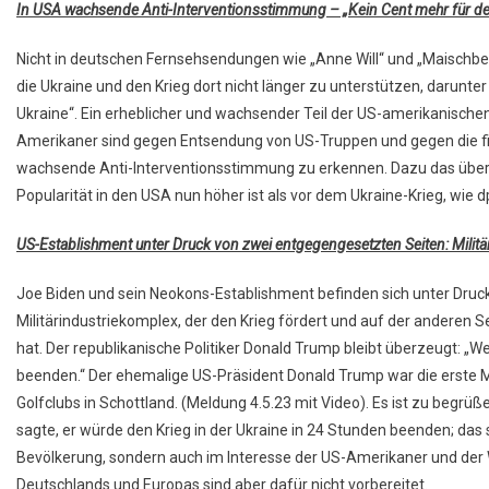
In USA wachsende Anti-Interventionsstimmung – „Kein Cent mehr für den
Nicht in deutschen Fernsehsendungen wie „Anne Will“ und „Maischbe
die Ukraine und den Krieg dort nicht länger zu unterstützen, darunter
Ukraine“. Ein erheblicher und wachsender Teil der US-amerikanischen
Amerikaner sind gegen Entsendung von US-Truppen und gegen die fi
wachsende Anti-Interventionsstimmung zu erkennen. Dazu das über
Popularität in den USA nun höher ist als vor dem Ukraine-Krieg, wie 
US-Establishment unter Druck von zwei entgegengesetzten Seiten: Milit
Joe Biden und sein Neokons-Establishment befinden sich unter Druck
Militärindustriekomplex, der den Krieg fördert und auf der anderen S
hat. Der republikanische Politiker Donald Trump bleibt überzeugt: „W
beenden.“ Der ehemalige US-Präsident Donald Trump war die erste M
Golfclubs in Schottland. (Meldung 4.5.23 mit Video). Es ist zu begrü
sagte, er würde den Krieg in der Ukraine in 24 Stunden beenden; das
Bevölkerung, sondern auch im Interesse der US-Amerikaner und der
Deutschlands und Europas sind aber dafür nicht vorbereitet.