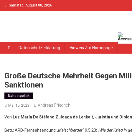
Skip
Samstag, August 08, 2026
to
content
Datenschutzerklärung
Hinweis Zur Homepage
Große Deutsche Mehrheit Gegen Mili
Sanktionen
Nahostpolitik
Andreas Friedrich
Mai 15, 2023
Von
Luz María De Stéfano Zuloaga de Lenkait, Juristin und Diplom
Betr.: ARD-Fernsehsendung „
Maischberger
“ 9.5.23: „
Wie der Krieg in d