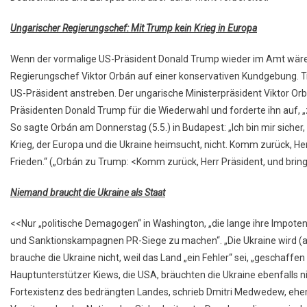
Ungarischer Regierungschef: Mit Trump kein Krieg in Europa
Wenn der vormalige US-Präsident Donald Trump wieder im Amt wäre, 
Regierungschef Viktor Orbán auf einer konservativen Kundgebung. T
US-Präsident anstreben. Der ungarische Ministerpräsident Viktor Or
Präsidenten Donald Trump für die Wiederwahl und forderte ihn auf, 
So sagte Orbán am Donnerstag (5.5.) in Budapest: „Ich bin mir siche
Krieg, der Europa und die Ukraine heimsucht, nicht. Komm zurück, He
Frieden.“ („Orbán zu Trump: <Komm zurück, Herr Präsident, und bring 
Niemand braucht die Ukraine als Staat
<<Nur „politische Demagogen“ in Washington, „die lange ihre Impot
und Sanktionskampagnen PR-Siege zu machen“. „Die Ukraine wird (al
brauche die Ukraine nicht, weil das Land „ein Fehler“ sei, „gescha
Hauptunterstützer Kiews, die USA, bräuchten die Ukraine ebenfalls ni
Fortexistenz des bedrängten Landes, schrieb Dmitri Medwedew, ehem