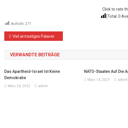
Click to rate th
[Total:
0
Ave
Aufrufe:
271
Beitragsnavigation
Viel armseliges Palaver
VERWANDTE BEITRÄGE
Das Apartheid-Israel Ist Keine
NATO-Staaten Auf Die 
Demokratie
März 14, 2021
admin
März 24, 2022
admin