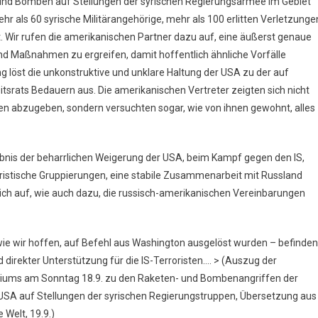
 und Bomben auf Stellungen der syrischen Regierungsarmee im Gebiet
r als 60 syrische Militärangehörige, mehr als 100 erlitten Verletzunge
. Wir rufen die amerikanischen Partner dazu auf, eine äußerst genaue
nd Maßnahmen zu ergreifen, damit hoffentlich ähnliche Vorfälle
löst die unkonstruktive und unklare Haltung der USA zu der auf
itsrats Bedauern aus. Die amerikanischen Vertreter zeigten sich nicht
n abzugeben, sondern versuchten sogar, wie von ihnen gewohnt, alles
ebnis der beharrlichen Weigerung der USA, beim Kampf gegen den IS,
ristische Gruppierungen, eine stabile Zusammenarbeit mit Russland
h auf, wie auch dazu, die russisch-amerikanischen Vereinbarungen
t, wie wir hoffen, auf Befehl aus Washington ausgelöst wurden – befinden
d direkter Unterstützung für die IS-Terroristen…. > (Auszug der
eriums am Sonntag 18.9. zu den Raketen- und Bombenangriffen der
r USA auf Stellungen der syrischen Regierungstruppen, Übersetzung aus
Welt, 19.9.)