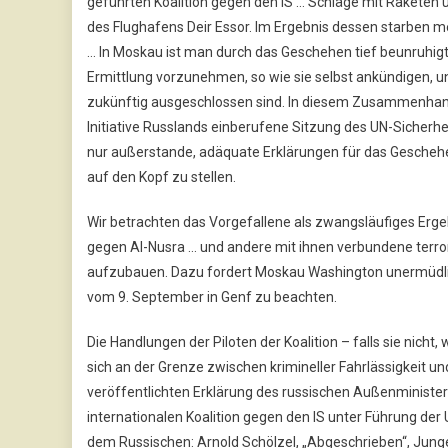
geführten Koalition gegen den IS … Schläge mit Raketen
des Flughafens Deir Essor. Im Ergebnis dessen starben meh
… In Moskau ist man durch das Geschehen tief beunruhigt
Ermittlung vorzunehmen, so wie sie selbst ankündigen, u
zukünftig ausgeschlossen sind. In diesem Zusammenhang 
Initiative Russlands einberufene Sitzung des UN-Sicherhe
nur außerstande, adäquate Erklärungen für das Geschehe
auf den Kopf zu stellen.
Wir betrachten das Vorgefallene als zwangsläufiges Erg
gegen Al-Nusra … und andere mit ihnen verbundene terro
aufzubauen. Dazu fordert Moskau Washington unermüdlic
vom 9. September in Genf zu beachten.
Die Handlungen der Piloten der Koalition – falls sie nich
sich an der Grenze zwischen krimineller Fahrlässigkeit un
veröffentlichten Erklärung des russischen Außenminist
internationalen Koalition gegen den IS unter Führung de
dem Russischen: Arnold Schölzel, „Abgeschrieben“, Junge 