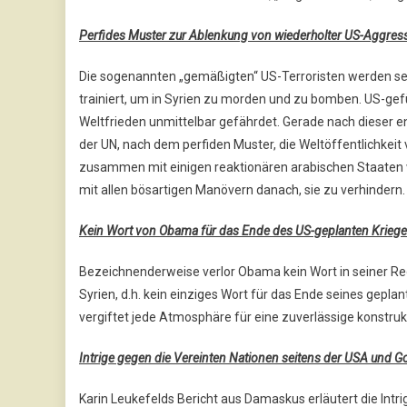
Perfides Muster zur Ablenkung von wiederholter US-Aggres
Die sogenannten „gemäßigten“ US-Terroristen werden se
trainiert, um in Syrien zu morden und zu bomben. US-gef
Weltfrieden unmittelbar gefährdet. Gerade nach dieser e
der UN, nach dem perfiden Muster, die Weltöffentlichkei
zusammen mit einigen reaktionären arabischen Staaten wo
mit allen bösartigen Manövern danach, sie zu verhindern.
Kein Wort von Obama für das Ende des US-geplanten Kriege
Bezeichnenderweise verlor Obama kein Wort in seiner Red
Syrien, d.h. kein einziges Wort für das Ende seines gepl
vergiftet jede Atmosphäre für eine zuverlässige konstruk
Intrige gegen die Vereinten Nationen seitens der USA und Go
Karin Leukefelds Bericht aus Damaskus erläutert die Intr