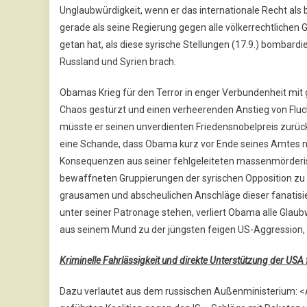
Unglaubwürdigkeit, wenn er das internationale Recht als b
gerade als seine Regierung gegen alle völkerrechtlichen 
getan hat, als diese syrische Stellungen (17.9.) bombardi
Russland und Syrien brach.
Obamas Krieg für den Terror in enger Verbundenheit mit 
Chaos gestürzt und einen verheerenden Anstieg von Flu
müsste er seinen unverdienten Friedensnobelpreis zurück
eine Schande, dass Obama kurz vor Ende seines Amtes ni
Konsequenzen aus seiner fehlgeleiteten massenmörderisc
bewaffneten Gruppierungen der syrischen Opposition zu 
grausamen und abscheulichen Anschläge dieser fanatisi
unter seiner Patronage stehen, verliert Obama alle Glaub
aus seinem Mund zu der jüngsten feigen US-Aggression, d
Kriminelle Fahrlässigkeit und direkte Unterstützung der USA f
Dazu verlautet aus dem russischen Außenministerium: 