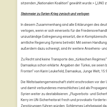
sitzenden „Nationalen Koalition“ gewählt wurde.> („UNO 
Steinmeier zu Syrien-Krieg zynisch und verlogen
In diesem Zusammenhang sind alle Erklärungen des deut
verlogen, wenn er sich einerseits für die Friedensverhandl
unzuständige Exilregierung einsetzt, die in Komplizensch
amtliche Regierung Syriens betreibt. Mit seinen Handlunge
außerdem dazu schweigt, sind ihr weitere Ansehens- und
Zu Recht sind keine Transporte des „türkischen Regimes“ 
Damaskus schon erklärte. Angaben der Türkei, sie seien b
Fronten“ von Karin Leukefeld, Damaskus, Junge Welt, 15.9
Die Weltstaatengemeinschaft steht erschrocken vor der 
und damit verbundenes menschliches Leid als Propagand
Syrien weiter zu destabilisieren. „Flugverbots- und Siche
Kerry im UN-Sicherheitsrat frech und provokativ forderte
Zerstörungen führen würden. Schlimmes Lehrbeispiel dazu