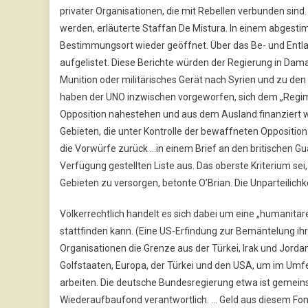
privater Organisationen, die mit Rebellen verbunden si
werden, erläuterte Staffan De Mistura. In einem abgesti
Bestimmungsort wieder geöffnet. Über das Be- und Entlade
aufgelistet. Diese Berichte würden der Regierung in Dama
Munition oder militärisches Gerät nach Syrien und zu de
haben der UNO inzwischen vorgeworfen, sich dem „Regime 
Opposition nahestehen und aus dem Ausland finanziert we
Gebieten, die unter Kontrolle der bewaffneten Opposition 
die Vorwürfe zurück …in einem Brief an den britischen Gu
Verfügung gestellten Liste aus. Das oberste Kriterium sei
Gebieten zu versorgen, betonte O’Brian. Die Unparteilichk
Völkerrechtlich handelt es sich dabei um eine „humanitär
stattfinden kann. (Eine US-Erfindung zur Bemäntelung ih
Organisationen die Grenze aus der Türkei, Irak und Jorda
Golfstaaten, Europa, der Türkei und den USA, um im Um
arbeiten. Die deutsche Bundesregierung etwa ist gemein
Wiederaufbaufond verantwortlich. … Geld aus diesem Fond w