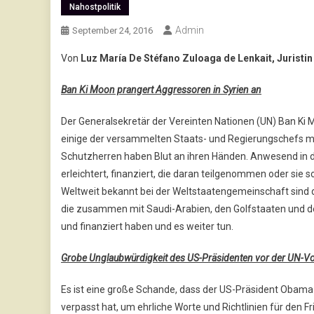
Nahostpolitik
Admin
September 24, 2016
Von
Luz María De Stéfano Zuloaga de Lenkait, Juristin
Ban Ki Moon prangert Aggressoren in Syrien an
Der Generalsekretär der Vereinten Nationen (UN) Ban Ki 
einige der versammelten Staats- und Regierungschefs mi
Schutzherren haben Blut an ihren Händen. Anwesend in di
erleichtert, finanziert, die daran teilgenommen oder sie
Weltweit bekannt bei der Weltstaatengemeinschaft sind di
die zusammen mit Saudi-Arabien, den Golfstaaten und der
und finanziert haben und es weiter tun.
Grobe Unglaubwürdigkeit des US-Präsidenten vor der UN-V
Es ist eine große Schande, dass der US-Präsident Obama 
verpasst hat, um ehrliche Worte und Richtlinien für den F