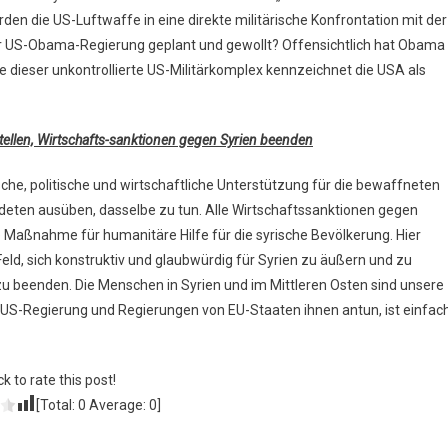
den die US-Luftwaffe in eine direkte militärische Konfrontation mit der
der US-Obama-Regierung geplant und gewollt? Offensichtlich hat Obama
de dieser unkontrollierte US-Militärkomplex kennzeichnet die USA als
tellen, Wirtschafts-sanktionen gegen Syrien beenden
ische, politische und wirtschaftliche Unterstützung für die bewaffneten
deten ausüben, dasselbe zu tun. Alle Wirtschaftssanktionen gegen
e Maßnahme für humanitäre Hilfe für die syrische Bevölkerung. Hier
eld, sich konstruktiv und glaubwürdig für Syrien zu äußern und zu
n zu beenden. Die Menschen in Syrien und im Mittleren Osten sind unsere
e US-Regierung und Regierungen von EU-Staaten ihnen antun, ist einfac
ck to rate this post!
[Total:
0
Average:
0
]