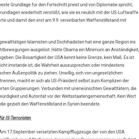
este Grundlage für den Fortschritt preist und von Diplomatie spricht,
Grundlagen wiederholt verstößt, wie sie es neulich mit der US-Luftwaffe
erte und damit den erst am 9.9. vereinbarten Waffenstillstand mit
gewalttätigen Islamisten und Dschihadisten hat eine ganze Region ins
chtbewegungen ausgelöst. Hätte Obama ein Minimum an Anständigkeit
geben. Die Bosartigkeit der USA kennt keine Grenze, kein Maß. Es ist
cht imstande ist, die Wahrheit auszusprechen oder mindestens
hen Außenpolitik zu ziehen. Unwillig, sich von ungesetzlichen
trennen, macht er sich als US-Präsident selbst zum Komplizen der
erten Gruppierungen. Verbunden mit unerwünschten Gewalttätern, die
würdigkeit und Autorität vor der Weltsstaatengemeinschaft. Kein Wort
ie gezielt den Waffenstillstand in Syrien beendete.
ür IS-Terroristen
<Am 17.September versetzten Kampfflugzeuge der von den USA