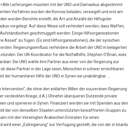
nd. <Alle Lieferungen müssten mit der UNO und Damaskus abgestimmt
mmten Verfahren würden die Konvois beladen, versiegelt und erst am
n würden Berichte erstellt, die Art und Anzahl der Hilfsgüter
skus vorgelegt. Auf diese Weise soll verhindert werden, dass Waffen,
n Aufständischen geschmuggelt werden. Einige Hilfsorganisationen
Assad“ zu fügen. (Es sind Hilfsorganisationen), die der syrischen
rden. Regierungseinfluss verhindere die Arbeit der UNO in belagerten
stünden. Der UN-Koordinator für die Notfallhilfe, Stephen O’Brian, wies
ardian. Die UNO wähle ihre Partner aus einer von der Regierung zur
, ob diese Partner in der Lage seien, Menschen in schwer erreichbaren
eit der humanitären Hilfe der UNO in Syrien sei unabdingbar. …
e Intervention“, die ohne den erklärten Willen der souveränen Regierung
rer verdeckten Kriege, d.A.) Ohnehin überqueren Dutzende private
nien und operieren in Syrien. Finanziert werden sie mit Spenden aus den
feld der von denselben Staaten unterstützten bewaffneten Gruppen zu
sam mit den Vereinigten Arabischen Emiraten für einen
ird einer „Exilregierung“ zur Verfügung gestellt, die von der in Istanb