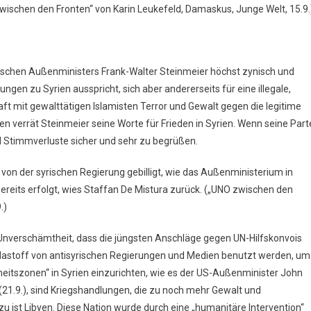
zwischen den Fronten“ von Karin Leukefeld, Damaskus, Junge Welt, 15.9.
schen Außenministers Frank-Walter Steinmeier höchst zynisch und
ungen zu Syrien ausspricht, sich aber andererseits für eine illegale,
aft mit gewalttätigen Islamisten Terror und Gewalt gegen die legitime
n verrät Steinmeier seine Worte für Frieden in Syrien. Wenn seine Part
 Stimmverluste sicher und sehr zu begrüßen.
von der syrischen Regierung gebilligt, wie das Außenministerium in
ereits erfolgt, wies Staffan De Mistura zurück. („UNO zwischen den
.)
Unverschämtheit, dass die jüngsten Anschläge gegen UN-Hilfskonvois
astoff von antisyrischen Regierungen und Medien benutzt werden, um
rheitszonen“ in Syrien einzurichten, wie es der US-Außenminister John
 (21.9.), sind Kriegshandlungen, die zu noch mehr Gewalt und
 ist Libyen. Diese Nation wurde durch eine „humanitäre Intervention“