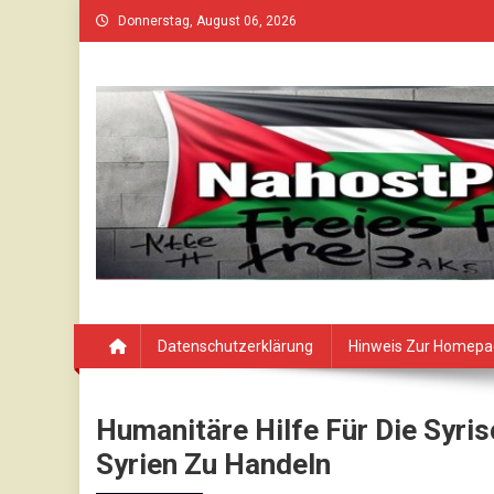
Skip
Donnerstag, August 06, 2026
to
content
Datenschutzerklärung
Hinweis Zur Homep
Humanitäre Hilfe Für Die Syris
Syrien Zu Handeln