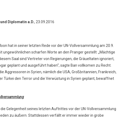
 und Diplomatin a.D.
, 23.09.2016
Moon hat in seiner letzten Rede vor der UN-Vollversammlung am 20.9.
t ungewöhnlichen scharfen Worte an den Pranger gestellt: „Mächtige
esem Saal sind Vertreter von Regierungen, die Gräueltaten ignoriert,
 sogar geplant und ausgeführt haben“, sagte Ban vollkomen zu Recht.
e Aggressoren in Syrien, nämlich die USA, Großbritannien, Frankreich,
 Türkei den Terror und die Verwüstung in Syrien geplant, bewaffnet
ollversammlung
die Gelegenheit seines letzten Auftrittes vor der UN-Vollversammlung
rieden zu äußern. Stattdessen verfällt er immer wieder in grobe