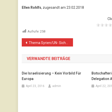
Ellen Rohlfs
, zugesandt am 23.02.2018
Cli
Aufrufe:
258
Beitragsnavigation
Thema Syrien/UN- Sicherheitsratssitzung: Die Fakten für sich selbst sprechen lassen
VERWANDTE BEITRÄGE
Die Israelisierung – Kein Vorbild Für
Botschafterin
Europa
Delegation 
April 23, 2016
admin
April 22, 20