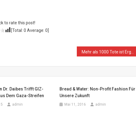
ck to rate this post!
[Total:
0
Average:
0
]
Mehr als 1000 Tote ist Ergebnis der 12-jährige Blockade gegen Gaza
 Dr. Daibes Trifft GIZ-
Bread & Water: Non-Profit Fashion Für
Aus Dem Gaza-Streifen
Unsere Zukunft
15
admin
Mai 11, 2016
admin