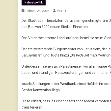
Nahostpolitik
Admin
Februar 24, 2018
Der Stadtrat im besetzten Jerusalem genehmigte am Don
den Bau von 3000 neuen Siedler-Einheiten.
Das Vorherbestimmte Land, auf dem Israel die neue Siedl
Der stellvertretende Bürgermeister von Jerusalem, der a
Jerusalem ist
“ und fügte hinzu „
die bedeutet mehr Wohnung
Unterdessen sehen sich Palästinenser, vor allem junge 
bauen und ständigen Hauszerstörungen und sehr hohen 
Israels Siedlungen in der Westbank, einschließlich im be
Genfer Konvention illegal.
Diese erklärt, dass es einer besetzende Macht verboten sei
transferieren.