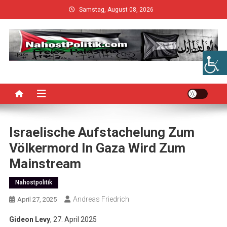
Skip
Samstag, August 08, 2026
to
content
Israelische Aufstachelung Zum
Völkermord In Gaza Wird Zum
Mainstream
Nahostpolitik
Andreas Friedrich
April 27, 2025
Gideon Levy
, 27. April 2025