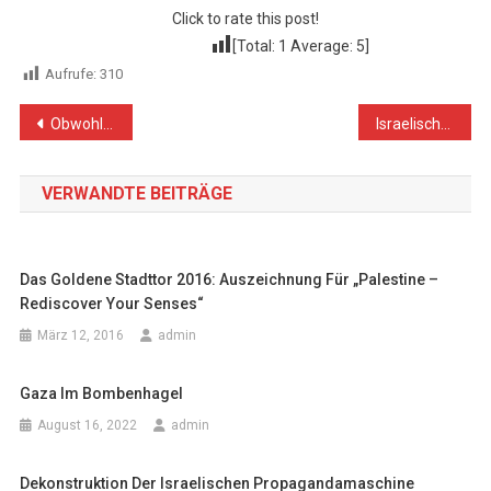
Click to rate this post!
[Total:
1
Average:
5
]
Aufrufe:
310
Beitragsnavigation
Obwohl Israel offen Hunger zur Waffe erklärt, zögern die Medien, es für die Hungersnot verantwortlich zu machen
Israelische Angriffe auf den total belagerten Gazastreifen töten 167 Palästinenser in drei Tagen
VERWANDTE BEITRÄGE
Das Goldene Stadttor 2016: Auszeichnung Für „Palestine –
Rediscover Your Senses“
März 12, 2016
admin
Gaza Im Bombenhagel
August 16, 2022
admin
Dekonstruktion Der Israelischen Propagandamaschine