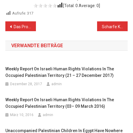
[Total:
0
Average:
0
]
Aufrufe:
317
Beitragsnavigation
Das Problem Israel klären, statt sich zionistischer Propaganda auszuliefern
Scharfe Kritik an Israels Siedlungsplänen
VERWANDTE BEITRÄGE
Weekly Report On Israeli Human Rights Violations In The
Occupied Palestinian Territory (21 – 27 December 2017)
Dezember 28, 2017
admin
Weekly Report On Israeli Human Rights Violations In The
Occupied Palestinian Territory (03– 09 March 2016)
März 10, 2016
admin
Unaccompanied Palestinian Children In Egypt Have Nowhere