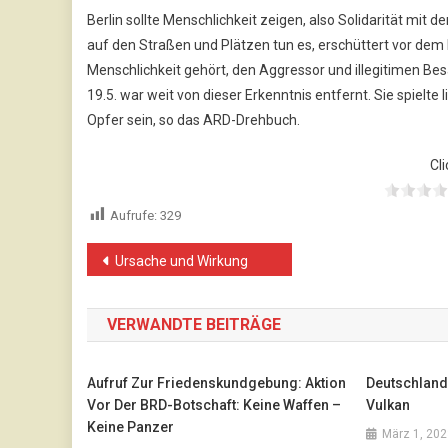
Berlin sollte Menschlichkeit zeigen, also Solidarität mi
auf den Straßen und Plätzen tun es, erschüttert vor dem 
Menschlichkeit gehört, den Aggressor und illegitimen Be
19.5. war weit von dieser Erkenntnis entfernt. Sie spielte 
Opfer sein, so das ARD-Drehbuch.
Cli
Aufrufe:
329
Beitragsnavigation
Ursache und Wirkung
VERWANDTE BEITRÄGE
Aufruf Zur Friedenskundgebung: Aktion
Deutschland
Vor Der BRD-Botschaft: Keine Waffen –
Vulkan
Keine Panzer
März 1, 202