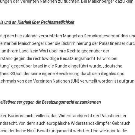
htungen der Vereinten Nationen zu flüchten. Bei Maischberger dazu kein
und an Klarheit über Rechtsstaatlichkeit
tig den hierzulande verbreiteten Mangel an Demokratieverständnis un
ntar bei Maischberger über die Diskriminierung der Palästinenser dur
 an ihrem Land, kein Wort über ihre Rechte gegenüber der
rstand gegen die rechtswidrige Besatzungsmacht. Es wird bei
ung“ gegenüber Israel in die Runde eingeführt wurde, „deutsche
heid-Staat, der seine eigene Bevölkerung durch sein illegales und
mehrmals von den Vereinten Nationen (UN) verurteilt worden ist aufgrun
 Palästinenser gegen die Besatzungsmacht anzuerkennen
ker-Büros ist nicht willens, das Widerstandsrecht der Palästinenser
andsrecht, von dem auch europäische Widerstandskämpfer Gebrauch
istische deutsche Nazi-Besatzungsmacht wehrten. Und wie nannte die