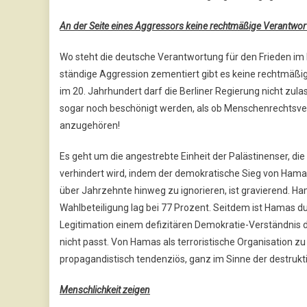
An der Seite eines Aggressors keine rechtmäßige Verantwo
Wo steht die deutsche Verantwortung für den Frieden im 
ständige Aggression zementiert gibt es keine rechtmäß
im 20. Jahrhundert darf die Berliner Regierung nicht zul
sogar noch beschönigt werden, als ob Menschenrechtsver
anzugehören!
Es geht um die angestrebte Einheit der Palästinenser, di
verhindert wird, indem der demokratische Sieg von Hama
über Jahrzehnte hinweg zu ignorieren, ist gravierend. Ham
Wahlbeteiligung lag bei 77 Prozent. Seitdem ist Hamas d
Legitimation einem defizitären Demokratie-Verständnis
nicht passt. Von Hamas als terroristische Organisation zu
propagandistisch tendenziös, ganz im Sinne der destrukti
Menschlichkeit zeigen