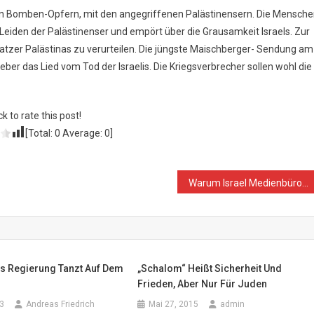
t den Bomben-Opfern, mit den angegriffenen Palästinensern. Die Mensch
Leiden der Palästinenser und empört über die Grausamkeit Israels. Zur
satzer Palästinas zu verurteilen. Die jüngste Maischberger- Sendung am
lieber das Lied vom Tod der Israelis. Die Kriegsverbrecher sollen wohl die
ck to rate this post!
[Total:
0
Average:
0
]
Warum Israel Medienbüros in die Luft jagt und Journalisten ins Visier nimmt
s Regierung Tanzt Auf Dem
„Schalom“ Heißt Sicherheit Und
Frieden, Aber Nur Für Juden
3
Andreas Friedrich
Mai 27, 2015
admin