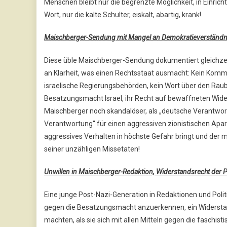
Menschen bleibt nur die begrenzte Möglichkeit, in Einric
Wort, nur die kalte Schulter, eiskalt, abartig, krank!
Maischberger-Sendung mit Mangel an Demokratieverständnis 
Diese üble Maischberger-Sendung dokumentiert gleichzei
an Klarheit, was einen Rechtsstaat ausmacht: Kein Komme
israelische Regierungsbehörden, kein Wort über den Raub
Besatzungsmacht Israel, ihr Recht auf bewaffneten Wide
Maischberger noch skandalöser, als „deutsche Verantwort
Verantwortung“ für einen aggressiven zionistischen Apart
aggressives Verhalten in höchste Gefahr bringt und der 
seiner unzähligen Missetaten!
Unwillen in Maischberger-Redaktion, Widerstandsrecht der
Eine junge Post-Nazi-Generation in Redaktionen und Politi
gegen die Besatzungsmacht anzuerkennen, ein Widerst
machten, als sie sich mit allen Mitteln gegen die fasch