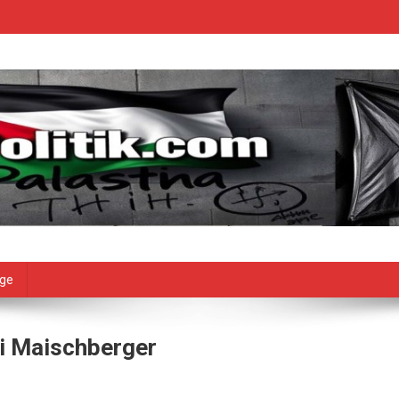
age
ei Maischberger