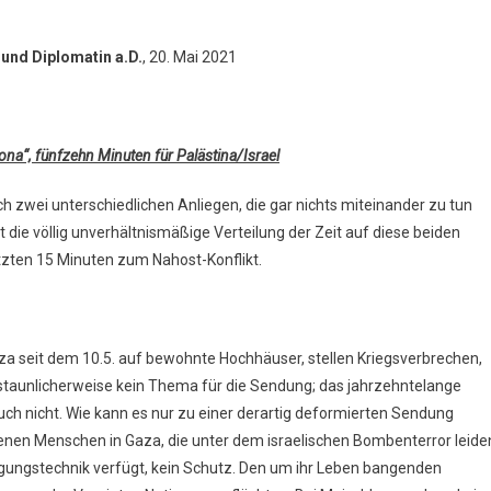
 und Diplomatin a.D.
, 20. Mai 2021
ona“, fünfzehn Minuten für Palästina/Israel
zwei unterschiedlichen Anliegen, die gar nichts miteinander zu tun
t die völlig unverhältnismäßige Verteilung der Zeit auf diese beiden
tzten 15 Minuten zum Nahost-Konflikt.
seit dem 10.5. auf bewohnte Hochhäuser, stellen Kriegsverbrechen,
rstaunlicherweise kein Thema für die Sendung; das jahrzehntelange
uch nicht. Wie kann es nur zu einer derartig deformierten Sendung
enen Menschen in Gaza, die unter dem israelischen Bombenterror leide
igungstechnik verfügt, kein Schutz. Den um ihr Leben bangenden