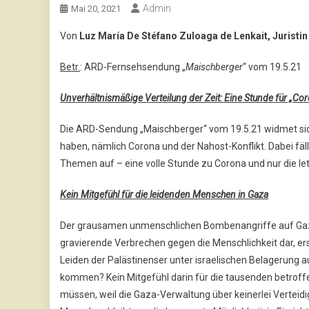
Admin
Mai 20, 2021
Von
Luz María De Stéfano Zuloaga de Lenkait, Juristin
Betr.
: ARD-Fernsehsendung „
Maischberger
“ vom 19.5.21
Unverhältnismäßige Verteilung der Zeit: Eine Stunde für „Cor
Die ARD-Sendung „Maischberger“ vom 19.5.21 widmet sich 
haben, nämlich Corona und der Nahost-Konflikt. Dabei fäll
Themen auf – eine volle Stunde zu Corona und nur die le
Kein Mitgefühl für die leidenden Menschen in Gaza
Der grausamen unmenschlichen Bombenangriffe auf Gaza 
gravierende Verbrechen gegen die Menschlichkeit dar, e
Leiden der Palästinenser unter israelischen Belagerung a
kommen? Kein Mitgefühl darin für die tausenden betroff
müssen, weil die Gaza-Verwaltung über keinerlei Verteid