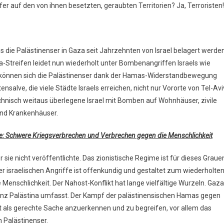
auf den von ihnen besetzten, geraubten Territorien? Ja, Terroristen!
die Palästinenser in Gaza seit Jahrzehnten von Israel belagert werde
za-Streifen leidet nun wiederholt unter Bombenangriffen Israels wie
 können sich die Palästinenser dank der Hamas-Widerstandbewegung
nsalve, die viele Städte Israels erreichen, nicht nur Vororte von Tel-Avi
chnisch weitaus überlegene Israel mit Bomben auf Wohnhäuser, zivile
und Krankenhäuser.
fe: Schwere Kriegsverbrechen und Verbrechen gegen die Menschlichkeit
 sie nicht veröffentlichte. Das zionistische Regime ist für dieses Graue
r israelischen Angriffe ist offenkundig und gestaltet zum wiederholte
enschlichkeit. Der Nahost-Konflikt hat lange vielfältige Wurzeln. Gaza
er ganz Palästina umfasst. Der Kampf der palästinensischen Hamas gegen
st als gerechte Sache anzuerkennen und zu begreifen, vor allem das
 Palästinenser.