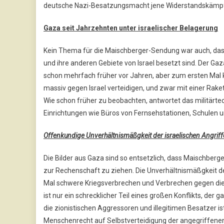
deutsche Nazi-Besatzungsmacht jene Widerstandskämpfer 
Gaza seit Jahrzehnten unter israelischer Belagerung
Kein Thema für die Maischberger-Sendung war auch, dass 
und ihre anderen Gebiete von Israel besetzt sind. Der Ga
schon mehrfach früher vor Jahren, aber zum ersten Mal
massiv gegen Israel verteidigen, und zwar mit einer Rakete
Wie schon früher zu beobachten, antwortet das militärte
Einrichtungen wie Büros von Fernsehstationen, Schulen 
Offenkundige Unverhältnismäßgkeit der israelischen Angrif
Die Bilder aus Gaza sind so entsetzlich, dass Maischberger
zur Rechenschaft zu ziehen. Die Unverhältnismäßgkeit de
Mal schwere Kriegsverbrechen und Verbrechen gegen die M
ist nur ein schrecklicher Teil eines großen Konflikts, d
die zionistischen Aggressoren und illegitimen Besatzer i
Menschenrecht auf Selbstverteidigung der angegriffenen