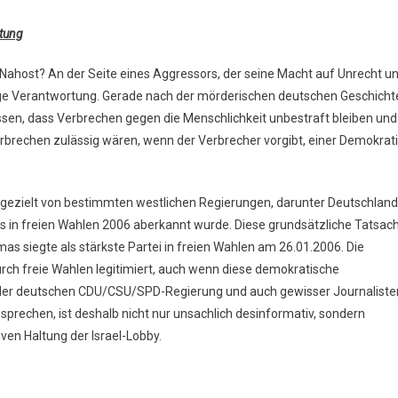
rtung
Nahost? An der Seite eines Aggressors, der seine Macht auf Unrecht u
ige Verantwortung. Gerade nach der mörderischen deutschen Geschicht
assen, dass Verbrechen gegen die Menschlichkeit unbestraft bleiben und
brechen zulässig wären, wenn der Verbrecher vorgibt, einer Demokrat
e gezielt von bestimmten westlichen Regierungen, darunter Deutschland
s in freien Wahlen 2006 aberkannt wurde. Diese grundsätzliche Tatsac
as siegte als stärkste Partei in freien Wahlen am 26.01.2006. Die
urch freie Wahlen legitimiert, auch wenn diese demokratische
 der deutschen CDU/CSU/SPD-Regierung und auch gewisser Journaliste
 sprechen, ist deshalb nicht nur unsachlich desinformativ, sondern
ven Haltung der Israel-Lobby.