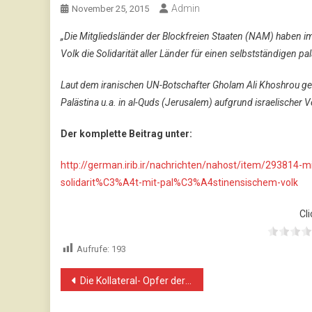
Admin
November 25, 2015
„Die Mitgliedsländer der Blockfreien Staaten (NAM) haben im
Volk die Solidarität aller Länder für einen selbstständigen pa
Laut dem iranischen UN-Botschafter Gholam Ali Khoshrou ge
Palästina u.a. in al-Quds (Jerusalem) aufgrund israelisch
Der komplette Beitrag unter:
http://german.irib.ir/nachrichten/nahost/item/293814-
solidarit%C3%A4t-mit-pal%C3%A4stinensischem-volk
Cli
Aufrufe:
193
Beitragsnavigation
Die Kollateral- Opfer der bombenden Leidkultur!