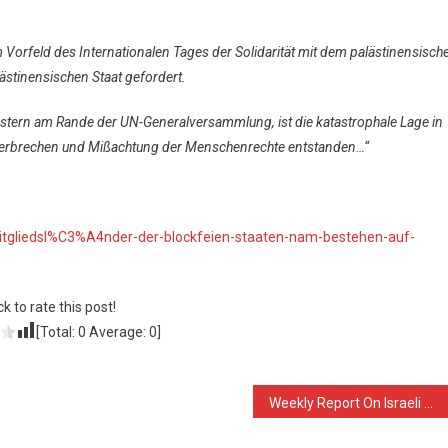
 Vorfeld des Internationalen Tages der Solidarität mit dem palästinensisch
lästinensischen Staat gefordert.
stern am Rande der UN-Generalversammlung, ist die katastrophale Lage in
er Verbrechen und Mißachtung der Menschenrechte entstanden…“
mitgliedsl%C3%A4nder-der-blockfeien-staaten-nam-bestehen-auf-
ck to rate this post!
[Total:
0
Average:
0
]
Weekly Report On Israeli Human Rights Violations in the Occupied Palestinian Territory (19 – 25 November 2015)