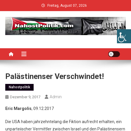
Skip
Freitag, August 07, 2026
to
content
Palästinenser Verschwindet!
Nahostpolitik
Admin
Dezember 9, 2017
Eric Margolis
, 09.12.2017
Die USA haben jahrzehntelang die Fiktion aufrecht erhalten, ein
unparteiischer Vermittler zwischen Israel und den Palästinensern