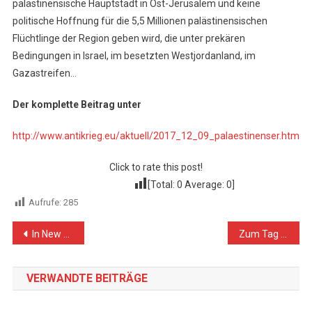
palästinensische Hauptstadt in Ost-Jerusalem und keine
politische Hoffnung für die 5,5 Millionen palästinensischen
Flüchtlinge der Region geben wird, die unter prekären
Bedingungen in Israel, im besetzten Westjordanland, im
Gazastreifen…
Der komplette Beitrag unter
http://www.antikrieg.eu/aktuell/2017_12_09_palaestinenser.htm
Click to rate this post!
[Total:
0
Average:
0
]
Aufrufe:
285
Beitragsnavigation
In New Crime of Excessive Use of Force, Israeli Forces Kill 4 Palestinians, including 2 Civilians, and Wound 259 Others, including 32 Children and 4 Women, in Gaza Strip and West Bank
Zum Tag der Menschenrechte
VERWANDTE BEITRÄGE