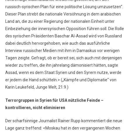
russisch-syrischen Plan für eine politische Lösung umzusetzen“.
Dieser Plan strebt die nationale Versöhnung in dem arabischen
Land an, die zu einer Regierung der nationalen Einheit unter
Einbeziehung der innersyrischen Opposition führen soll. Die Rolle
des syrischen Präsidenten Baschar Al-Assad wird von Russland
dabei deutlich hervorgehoben, wie auch das ausführliche
Interview russischer Medien mit ihm in Damaskus vor wenigen
Tagen zeigte. Gefragt, ob er bereit sei, sich auch mit denjenigen
wieder zu treffen, die ihn jahrelang dämonisiert hätten, sagte
Assad, wenn es dem Staat Syrien und den Syrern nutze, werde
er jedem die Hand schütteln.> („Kämpfe und Diplomatie“ von
Karin Leukefeld, Junge Welt, 21.9.)
Terrorgruppen in Syrien für USA nützliche Feinde –
kontrollieren, nicht eliminieren
Der scharfsinnige Journalist Rainer Rupp kommentiert die neue
Lage ganz treffend: <Moskau hat in den vergangenen Wochen