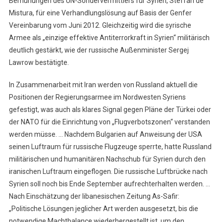
Bemühungen des UN-Sondervermittlers für Syrien, Steffan de
Mistura, für eine Verhandlungslösung auf Basis der Genfer
Vereinbarung vom Juni 2012. Gleichzeitig wird die syrische
Armee als „einzige effektive Antiterrorkraft in Syrien“ militärisch
deutlich gestärkt, wie der russische Außenminister Sergej
Lawrow bestätigte.
In Zusammenarbeit mit Iran werden von Russland aktuell die
Positionen der Regierungsarmee im Nordwesten Syriens
gefestigt, was auch als klares Signal gegen Pläne der Türkei oder
der NATO für die Einrichtung von „Flugverbotszonen“ verstanden
werden müsse. … Nachdem Bulgarien auf Anweisung der USA
seinen Luftraum für russische Flugzeuge sperrte, hatte Russland
militärischen und humanitären Nachschub für Syrien durch den
iranischen Luftraum eingeflogen. Die russische Luftbrücke nach
Syrien soll noch bis Ende September aufrechterhalten werden. …
Nach Einschätzung der libanesischen Zeitung As-Safir:
„Politische Lösungen jeglicher Art werden ausgesetzt, bis die
notwendige Machtbalance wiederhergestellt ist, um den