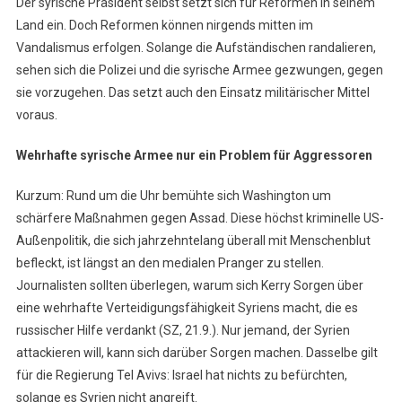
Der syrische Präsident selbst setzt sich für Reformen in seinem
Land ein. Doch Reformen können nirgends mitten im
Vandalismus erfolgen. Solange die Aufständischen randalieren,
sehen sich die Polizei und die syrische Armee gezwungen, gegen
sie vorzugehen. Das setzt auch den Einsatz militärischer Mittel
voraus.
Wehrhafte syrische Armee nur ein Problem für Aggressoren
Kurzum: Rund um die Uhr bemühte sich Washington um
schärfere Maßnahmen gegen Assad. Diese höchst kriminelle US-
Außenpolitik, die sich jahrzehntelang überall mit Menschenblut
befleckt, ist längst an den medialen Pranger zu stellen.
Journalisten sollten überlegen, warum sich Kerry Sorgen über
eine wehrhafte Verteidigungsfähigkeit Syriens macht, die es
russischer Hilfe verdankt (SZ, 21.9.). Nur jemand, der Syrien
attackieren will, kann sich darüber Sorgen machen. Dasselbe gilt
für die Regierung Tel Avivs: Israel hat nichts zu befürchten,
solange es Syrien nicht angreift.