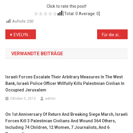
Click to rate this post!
[Total:
0
Average:
0
]
Aufrufe:
250
Beitragsnavigation
EVELYN HECHT- GALINSKI ZU DEN AKTUELLEN FLÜCHTLINGSSTRÖMEN
Für die zionistischen Verbrechen gibt es keine Vergebung!
VERWANDTE BEITRÄGE
Israeli Forces Escalate Their Arbitrary Measures In The West
Bank, Israeli Police Officer Willfully Kills Palestinian Civilian In
Occupied Jerusalem
Oktober 5, 2015
admin
On 1st Anniversary Of Return And Breaking Siege March, Israeli
Forces Kill 3 Palestinian Civilians And Wound 364 Others,
Including 74 Children, 12 Women, 7 Journalists, And 6