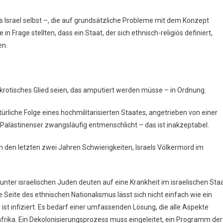
s Israel selbst –, die auf grundsätzliche Probleme mit dem Konzept
 Frage stellten, dass ein Staat, der sich ethnisch-religiös definiert,
en.
nekrotisches Glied seien, das amputiert werden müsse – in Ordnung.
atürliche Folge eines hochmilitarisierten Staates, angetrieben von einer
e Palästinenser zwangsläufig entmenschlicht – das ist inakzeptabel.
in den letzten zwei Jahren Schwierigkeiten, Israels Völkermord im
nter israelischen Juden deuten auf eine Krankheit im israelischen Sta
e Seite des ethnischen Nationalismus lässt sich nicht einfach wie ein
ist infiziert. Es bedarf einer umfassenden Lösung, die alle Aspekte
afrika. Ein Dekolonisierungsprozess muss eingeleitet, ein Programm der