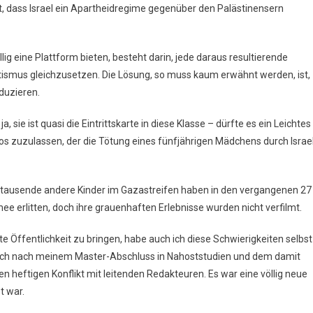
st, dass Israel ein Apartheidregime gegenüber den Palästinensern
llig eine Plattform bieten, besteht darin, jede daraus resultierende
tismus gleichzusetzen. Die Lösung, so muss kaum erwähnt werden, ist,
duzieren.
a, sie ist quasi die Eintrittskarte in diese Klasse – dürfte es ein Leichtes
inos zuzulassen, der die Tötung eines fünfjährigen Mädchens durch Israe
ehntausende andere Kinder im Gazastreifen haben in den vergangenen 27
ee erlitten, doch ihre grauenhaften Erlebnisse wurden nicht verfilmt.
eite Öffentlichkeit zu bringen, habe auch ich diese Schwierigkeiten selbst
et ich nach meinem Master-Abschluss in Nahoststudien und dem damit
en heftigen Konflikt mit leitenden Redakteuren. Es war eine völlig neue
t war.