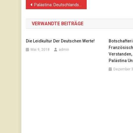
Beitragsnavigation
Palästina: Deutschlands Moral am Tiefpunkt
VERWANDTE BEITRÄGE
Die Leidkultur Der Deutschen Werte!
Botschafteri
Französisch
Mai 9, 2018
admin
Verstanden, 
Palästina Un
Dezember 3