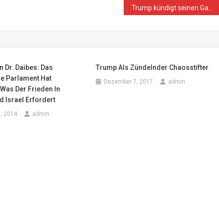
Trump kündigt seinen Gaza-„Friedensrat“ an; er ist genauso schlimm, wie man ihn sich vorstellt
n Dr. Daibes: Das
Trump Als Zündelnder Chaosstifter
e Parlament Hat
Dezember 7, 2017
admin
Was Der Frieden In
d Israel Erfordert
, 2014
admin