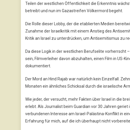
Teilen der westlichen Öffentlichkeit die Erkenntnis wäch
betreibt und nun im Gazastreifen Völkermord begeht.
Die Rolle dieser Lobby, der die etablierten Medien bereitwi
Zunahme der Israelkritik mit einem Anstieg des Antisemi
Kritik an Israel zu unterdrücken, um Antisemitismus zu re
Da diese Logik in der westlichen Berufselite vorherrscht – j
sein, Filmverleiher davon abzuhalten, einen Film in US-K
dokumentiert.
Der Mord an Hind Rajab war natürlich kein Einzelfall. Z
Monaten ein ähnliches Schicksal durch die israelische Arm
Wie jeder, der versucht, mehr Fakten über Israel in die br
erlebt. Als Journalist beim Guardian vor 30 Jahren geri
verbundenen Interesse am Israel-Palästina-Konflikt in ein
Erfahrung für mich, auf die ich überhaupt nicht vorbereite