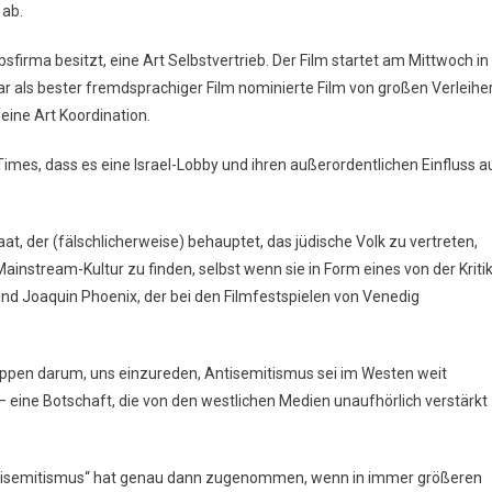
 ab.
bsfirma besitzt, eine Art Selbstvertrieb. Der Film startet am Mittwoch in
ar als bester fremdsprachiger Film nominierte Film von großen Verleihe
 eine Art Koordination.
Times, dass es eine Israel-Lobby und ihren außerordentlichen Einfluss a
taat, der (fälschlicherweise) behauptet, das jüdische Volk zu vertreten,
nstream-Kultur zu finden, selbst wenn sie in Form eines von der Kriti
und Joaquin Phoenix, der bei den Filmfestspielen von Venedig
ppen darum, uns einzureden, Antisemitismus sei im Westen weit
 – eine Botschaft, die von den westlichen Medien unaufhörlich verstärkt
ntisemitismus“ hat genau dann zugenommen, wenn in immer größeren