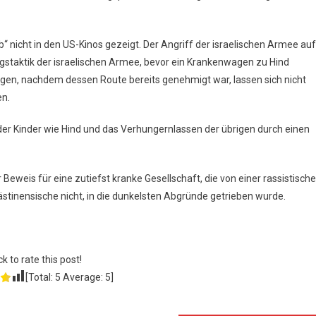
 nicht in den US-Kinos gezeigt. Der Angriff der israelischen Armee auf
ngstaktik der israelischen Armee, bevor ein Krankenwagen zu Hind
agen, nachdem dessen Route bereits genehmigt war, lassen sich nicht
en.
er Kinder wie Hind und das Verhungernlassen der übrigen durch einen
er Beweis für eine zutiefst kranke Gesellschaft, die von einer rassistisch
ästinensische nicht, in die dunkelsten Abgründe getrieben wurde.
ck to rate this post!
[Total:
5
Average:
5
]