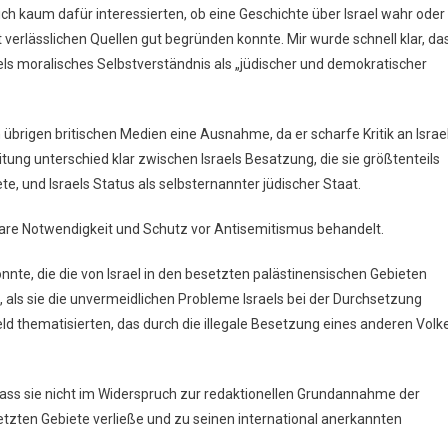
ich kaum dafür interessierten, ob eine Geschichte über Israel wahr oder
it verlässlichen Quellen gut begründen konnte. Mir wurde schnell klar, da
aels moralisches Selbstverständnis als „jüdischer und demokratischer
übrigen britischen Medien eine Ausnahme, da er scharfe Kritik an Israe
eitung unterschied klar zwischen Israels Besatzung, die sie größtenteils
e, und Israels Status als selbsternannter jüdischer Staat.
gbare Notwendigkeit und Schutz vor Antisemitismus behandelt.
konnte, die die von Israel in den besetzten palästinensischen Gebieten
als sie die unvermeidlichen Probleme Israels bei der Durchsetzung
ld thematisierten, das durch die illegale Besetzung eines anderen Volk
ass sie nicht im Widerspruch zur redaktionellen Grundannahme der
setzten Gebiete verließe und zu seinen international anerkannten