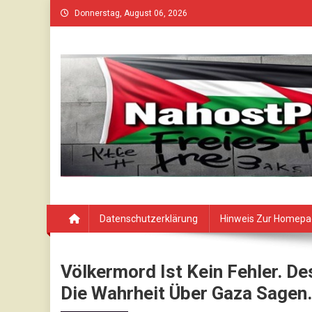
Skip
Donnerstag, August 06, 2026
to
content
Datenschutzerklärung
Hinweis Zur Homep
Völkermord Ist Kein Fehler. D
Die Wahrheit Über Gaza Sagen.