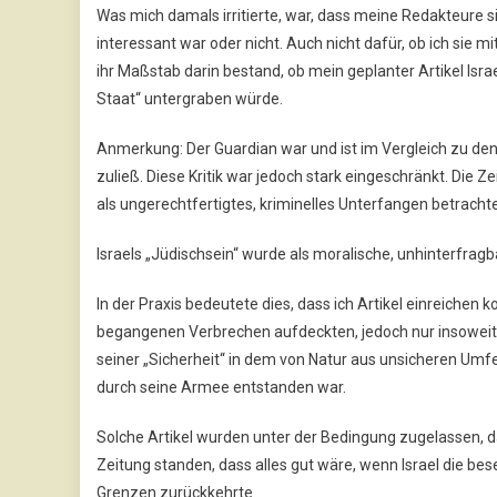
Was mich damals irritierte, war, dass meine Redakteure s
interessant war oder nicht. Auch nicht dafür, ob ich sie m
ihr Maßstab darin bestand, ob mein geplanter Artikel Isr
Staat“ untergraben würde.
Anmerkung: Der Guardian war und ist im Vergleich zu den 
zuließ. Diese Kritik war jedoch stark eingeschränkt. Die Z
als ungerechtfertigtes, kriminelles Unterfangen betrachtet
Israels „Jüdischsein“ wurde als moralische, unhinterfra
In der Praxis bedeutete dies, dass ich Artikel einreichen 
begangenen Verbrechen aufdeckten, jedoch nur insoweit, 
seiner „Sicherheit“ in dem von Natur aus unsicheren Umfe
durch seine Armee entstanden war.
Solche Artikel wurden unter der Bedingung zugelassen, d
Zeitung standen, dass alles gut wäre, wenn Israel die be
Grenzen zurückkehrte.