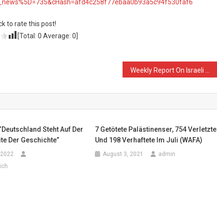
5Btt_news%5D=735&cHash=afd4c258f77ebaa0b93a5c94f530faf6
ck to rate this post!
[Total:
0
Average:
0
]
Weekly Report On Israeli Human Rights Violations in the Occupied Palestinian Territory (23– 28 November 2017)
: “Deutschland Steht Auf Der
7 Getötete Palästinenser, 754 Verletzte
te Der Geschichte”
Und 198 Verhaftete Im Juli (WAFA)
 2022
August 3, 2021
admin
ich