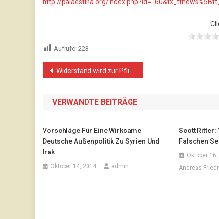
http://palaestina.org/index.php?id=160&tx_ttnews%
Cli
Aufrufe:
223
Beitragsnavigation
Widerstand wird zur Pflicht, wo die Meinungsfreiheit bedroht ist!
VERWANDTE BEITRÄGE
Vorschläge Für Eine Wirksame
Scott Ritter
Deutsche Außenpolitik Zu Syrien Und
Falschen Sei
Irak
Oktober 16,
Oktober 14, 2014
admin
Andreas Friedr