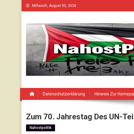
Skip
Mittwoch, August 05, 2026
to
content
Datenschutzerklärung
Hinweis Zur Homep
Zum 70. Jahrestag Des UN-Tei
Nahostpolitik