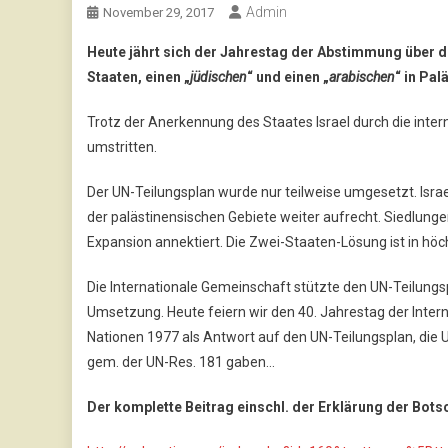
Admin
November 29, 2017
Heute jährt sich der Jahrestag der Abstimmung über d
Staaten, einen „
jüdischen
“ und einen „
arabischen
“ in Pal
Trotz der Anerkennung des Staates Israel durch die inte
umstritten.
Der UN-Teilungsplan wurde nur teilweise umgesetzt. Isra
der palästinensischen Gebiete weiter aufrecht. Siedlung
Expansion annektiert. Die Zwei-Staaten-Lösung ist in höch
Die Internationale Gemeinschaft stützte den UN-Teilungspl
Umsetzung. Heute feiern wir den 40. Jahrestag der Intern
Nationen 1977 als Antwort auf den UN-Teilungsplan, die U
gem. der UN-Res. 181 gaben…
Der komplette Beitrag einschl. der Erklärung der Bots