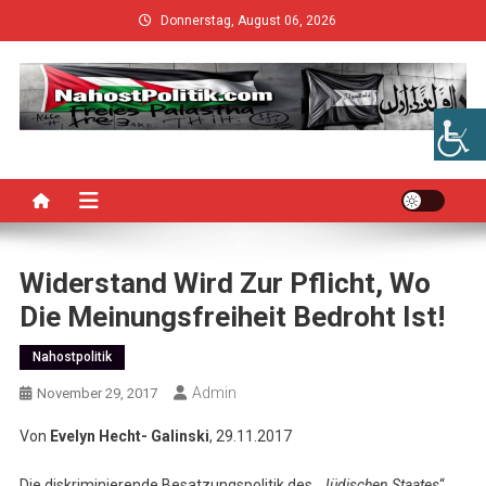
Skip
Donnerstag, August 06, 2026
to
content
Widerstand Wird Zur Pflicht, Wo
Die Meinungsfreiheit Bedroht Ist!
Nahostpolitik
Admin
November 29, 2017
Von
Evelyn Hecht- Galinski
, 29.11.2017
Die diskriminierende Besatzungspolitik des „
Jüdischen Staates
“