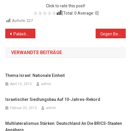
Click to rate this post!
[Total:
0
Average:
0
]
Aufrufe:
227
Beitragsnavigation
Palästinenser in Israel sind jetzt mit rechtsextremer Mobgewalt konfrontiert, die vom Staat unterstützt wird
Gegen Besatzer gibt es berechtigten bewaffneten Widerstand: Die deutsche Geschichte zeigt es
VERWANDTE BEITRÄGE
Thema Israel: Nationale Einheit
April 10, 2015
admin
Israelischer Siedlungsbau Auf 10-Jahres-Rekord
Februar 25, 2015
admin
Multilateralismus Stärken: Deutschland An Die BRICS-Staaten
Annähern