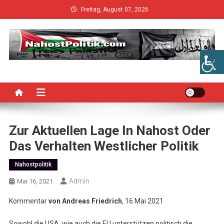
Skip
Freitag, August 07, 2026
to
content
Zur Aktuellen Lage In Nahost Oder
Das Verhalten Westlicher Politik
Nahostpolitik
Admin
Mai 16, 2021
Kommentar
von Andreas Friedrich
, 16.Mai 2021
Sowohl die USA, wie auch die EU unterstützen politisch die