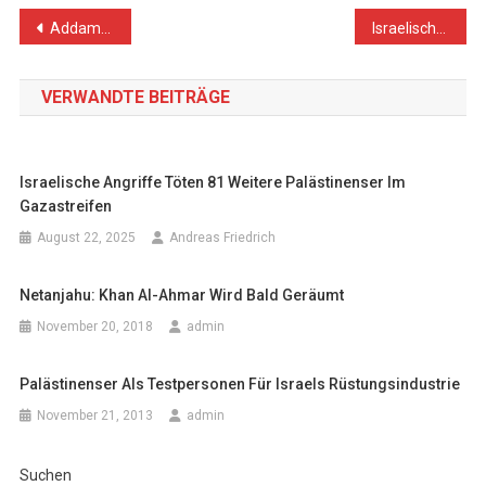
Beitragsnavigation
Addameer: 1.319 Palästinenser Ende Februar in israelischer Haft
Israelische Online-Hetze gegen Palästinenser
VERWANDTE BEITRÄGE
Israelische Angriffe Töten 81 Weitere Palästinenser Im
Gazastreifen
August 22, 2025
Andreas Friedrich
Netanjahu: Khan Al-Ahmar Wird Bald Geräumt
November 20, 2018
admin
Palästinenser Als Testpersonen Für Israels Rüstungsindustrie
November 21, 2013
admin
Suchen