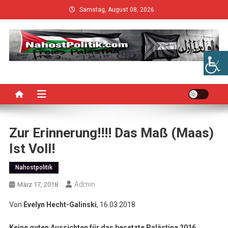
Skip
Samstag, August 08, 2026
to
content
Zur Erinnerung!!!! Das Maß (Maas)
Ist Voll!
Nahostpolitik
Admin
März 17, 2018
Von
Evelyn Hecht-Galinski
, 16.03.2018
Keine guten Aussichten für das besetzte Palästina 2016.