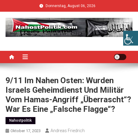
Skip
Donnerstag, August 06, 2026
to
content
9/11 Im Nahen Osten: Wurden
Israels Geheimdienst Und Militär
Vom Hamas-Angriff „überrascht“?
War Es Eine „Falsche Flagge“?
Nahostpolitik
Andreas Friedrich
Oktober 17, 2023