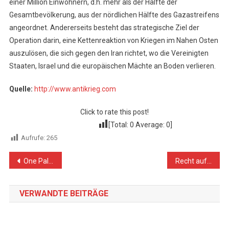
einer Million Einwohnern, d.h. mehr als der Hälfte der
Gesamtbevölkerung, aus der nördlichen Hälfte des Gazastreifens
angeordnet. Andererseits besteht das strategische Ziel der
Operation darin, eine Kettenreaktion von Kriegen im Nahen Osten
auszulösen, die sich gegen den Iran richtet, wo die Vereinigten
Staaten, Israel und die europäischen Mächte an Boden verlieren.
Quelle:
http://www.antikrieg.com
Click to rate this post!
[Total:
0
Average:
0
]
Aufrufe:
265
Beitragsnavigation
One Palestinian child in Gaza killed every 15 minutes by Israeli forces
Recht auf Widerstand gegen Besatzungsmacht
VERWANDTE BEITRÄGE