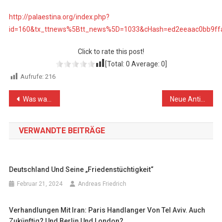
http://palaestina.org/index.php?
id=160&tx_ttnews%5Btt_news%5D=1033&cHash=ed2eeaac0bb9ff
Click to rate this post!
[Total:
0
Average:
0
]
Aufrufe:
216
Beitragsnavigation
Was waren die wichtigsten BDS-Siege des Jahres 2020?
Neue Antisemitismusvorwürfe gegen BDS – Maßnahmen gegen den kriminellen Staat Israel ergreifen
VERWANDTE BEITRÄGE
Deutschland Und Seine „Friedenstüchtigkeit“
Februar 21, 2024
Andreas Friedrich
Verhandlungen Mit Iran: Paris Handlanger Von Tel Aviv. Auch
Zukünftig? Und Berlin Und London?