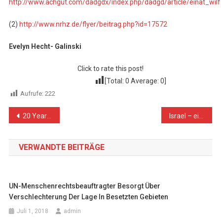
http://www.achgut.com/dadgdx/index.php/dadgd/article/einat_wil
(2)
http://www.nrhz.de/flyer/beitrag.php?id=17572
Evelyn Hecht- Galinski
Click to rate this post!
[Total:
0
Average:
0
]
Aufrufe:
222
Beitragsnavigation
20 Years after Declaring the International Day of Persons with Disabilities: Deterioration of the Palestinian Disabled Persons‘ Conditions Continues
Israel – ein Produkt der ideologischen Raumplanung
VERWANDTE BEITRÄGE
UN-Menschenrechtsbeauftragter Besorgt Über
Verschlechterung Der Lage In Besetzten Gebieten
Juli 1, 2018
admin