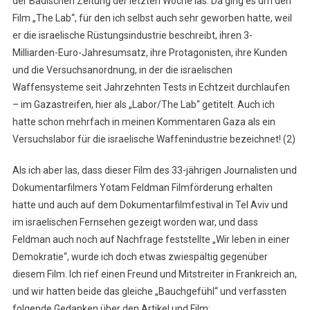
der Badischen Zeitung der letzten Woche las. Da ging es um den
Film „The Lab“, für den ich selbst auch sehr geworben hatte, weil
er die israelische Rüstungsindustrie beschreibt, ihren 3-
Milliarden-Euro-Jahresumsatz, ihre Protagonisten, ihre Kunden
und die Versuchsanordnung, in der die israelischen
Waffensysteme seit Jahrzehnten Tests in Echtzeit durchlaufen
– im Gazastreifen, hier als „Labor/The Lab“ getitelt. Auch ich
hatte schon mehrfach in meinen Kommentaren Gaza als ein
Versuchslabor für die israelische Waffenindustrie bezeichnet! (2)
Als ich aber las, dass dieser Film des 33-jährigen Journalisten und
Dokumentarfilmers Yotam Feldman Filmförderung erhalten
hatte und auch auf dem Dokumentarfilmfestival in Tel Aviv und
im israelischen Fernsehen gezeigt worden war, und dass
Feldman auch noch auf Nachfrage feststellte „Wir leben in einer
Demokratie“, wurde ich doch etwas zwiespältig gegenüber
diesem Film. Ich rief einen Freund und Mitstreiter in Frankreich an,
und wir hatten beide das gleiche „Bauchgefühl“ und verfassten
folgende Gedanken über den Artikel und Film: