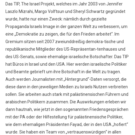
Das TIP, The Israel Projekt, welches im Jahr 2003 von Jennifer
Laszlo Mizrahi, Margo Volftsun und Sheryl Schwartz gegründet
wurde, hatte nur einen Zweck: nämlich durch gezielte
Propaganda Israels Image in der ganzen Welt zu verbessern, um
eine „Demokratie zu zeigen, die für den Frieden arbeitet“. Im
Gremium sitzen seit 2007 zweiunddreißig demokra-tische und
republikanische Mitglieder des US-Repräsentan-tenhauses und
des US-Senats, sowie ehemalige israelische Botschafter. Das TIP
hat Büros in Israel und den USA. Hier werden israelische Politiker
und Beamte gebrieft um ihre Botschaft in die Welt zu tragen.
Auch werden Journalisten mit „Hintergrund“-Daten versorgt, die
diese dann in den jeweiligen Medien zu Israels Nutzen verbreiten
sollen. Sie arbeiten auch stark mit palästinensischen Führern und
arabischen Politikern zusammen. Die Auswirkungen erleben wir
dann hautnah, wie jetzt in den sogenannten Friedensgesprächen
mit der PA oder der Hilfestellung für palästinensische Politiker,
wie dem ehemaligen Präsidenten Fayad, der in den USA „hofiert“
wurde. Sie haben ein Team von „vertrauenswürdigen“ in allen