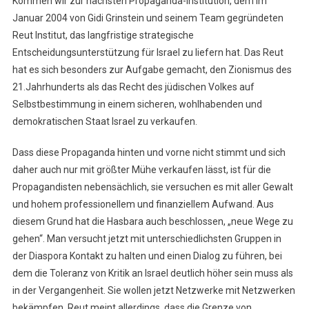
Kommen wir zur nächsten Propaganda-Institution, dem im
Januar 2004 von Gidi Grinstein und seinem Team gegründeten
Reut Institut, das langfristige strategische
Entscheidungsunterstützung für Israel zu liefern hat. Das Reut
hat es sich besonders zur Aufgabe gemacht, den Zionismus des
21.Jahrhunderts als das Recht des jüdischen Volkes auf
Selbstbestimmung in einem sicheren, wohlhabenden und
demokratischen Staat Israel zu verkaufen.
Dass diese Propaganda hinten und vorne nicht stimmt und sich
daher auch nur mit größter Mühe verkaufen lässt, ist für die
Propagandisten nebensächlich, sie versuchen es mit aller Gewalt
und hohem professionellem und finanziellem Aufwand. Aus
diesem Grund hat die Hasbara auch beschlossen, „neue Wege zu
gehen“. Man versucht jetzt mit unterschiedlichsten Gruppen in
der Diaspora Kontakt zu halten und einen Dialog zu führen, bei
dem die Toleranz von Kritik an Israel deutlich höher sein muss als
in der Vergangenheit. Sie wollen jetzt Netzwerke mit Netzwerken
bekämpfen. Reut meint allerdings, dass die Grenze von