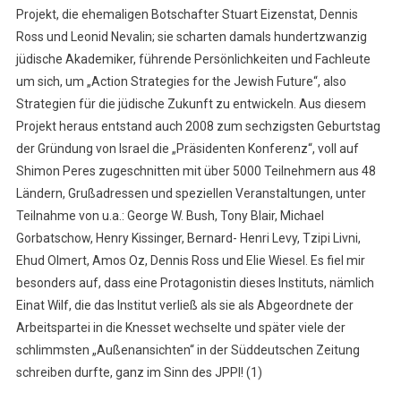
Projekt, die ehemaligen Botschafter Stuart Eizenstat, Dennis
Ross und Leonid Nevalin; sie scharten damals hundertzwanzig
jüdische Akademiker, führende Persönlichkeiten und Fachleute
um sich, um „Action Strategies for the Jewish Future“, also
Strategien für die jüdische Zukunft zu entwickeln. Aus diesem
Projekt heraus entstand auch 2008 zum sechzigsten Geburtstag
der Gründung von Israel die „Präsidenten Konferenz“, voll auf
Shimon Peres zugeschnitten mit über 5000 Teilnehmern aus 48
Ländern, Grußadressen und speziellen Veranstaltungen, unter
Teilnahme von u.a.: George W. Bush, Tony Blair, Michael
Gorbatschow, Henry Kissinger, Bernard- Henri Levy, Tzipi Livni,
Ehud Olmert, Amos Oz, Dennis Ross und Elie Wiesel. Es fiel mir
besonders auf, dass eine Protagonistin dieses Instituts, nämlich
Einat Wilf, die das Institut verließ als sie als Abgeordnete der
Arbeitspartei in die Knesset wechselte und später viele der
schlimmsten „Außenansichten“ in der Süddeutschen Zeitung
schreiben durfte, ganz im Sinn des JPPI! (1)