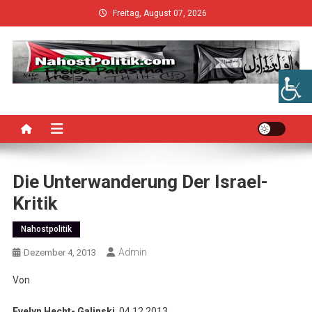
Skip
Freitag, August 07, 2026
to
content
Die Unterwanderung Der Israel-
Kritik
Nahostpolitik
Admin
Dezember 4, 2013
Von
Evelyn Hecht- Galinski
, 04.12.2013